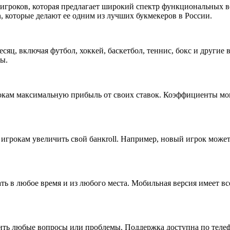
ля игроков, которая предлагает широкий спектр функциональных
 которые делают ее одним из лучших букмекеров в России.
сяц, включая футбол, хоккей, баскетбол, теннис, бокс и другие
ды.
окам максимальную прибыль от своих ставок. Коэффициенты могу
игрокам увеличить свой банкroll. Например, новый игрок может 
ть в любое время и из любого места. Мобильная версия имеет в
ить любые вопросы или проблемы. Поддержка доступна по телефо