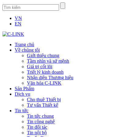
VN
EN
Trang chủ
Về chúng tôi
Giới thiệu chung
Tầm nhìn và sứ mệnh
Giá trị cốt lõi
Triết lý kinh doanh
Nhận diện Thương hiệu
Văn hóa C-LINK
Sản Phẩm
Dịch vụ
Cho thuê Thiết bị
Tư vấn Thiết kế
Tin tức
Tin tức chung
Tin công nghệ
Tin đối tác
Tin nội bộ