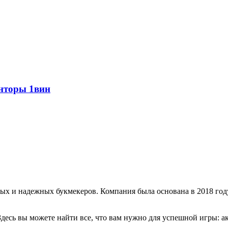
нторы 1вин
ных и надежных букмекеров. Компания была основана в 2018 году
 Здесь вы можете найти все, что вам нужно для успешной игры: