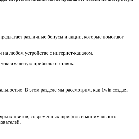
предлагает различные бонусы и акции, которые помогают
ы на любом устройстве с интернет-каналом.
т максимальную прибыль от ставок.
альностью. В этом разделе мы рассмотрим, как 1win создает
ия ярких цветов, современных шрифтов и минимального
зователей.