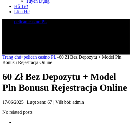
Tuyển Dụng
Hỗ Trợ
Liên Hệ
pelican casino PL
Trang chủ
»
pelican casino PL
»
60 Zł Bez Depozytu + Model Pln
Bonusu Rejestracja Online
60 Zł Bez Depozytu + Model
Pln Bonusu Rejestracja Online
17/06/2025 | Lượt xem:
67
| Viết bởi:
admin
No related posts.