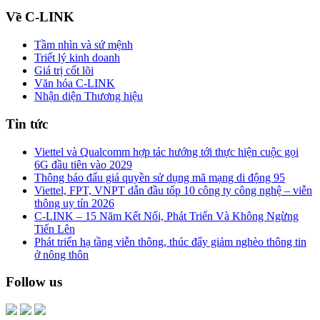
Về C-LINK
Tầm nhìn và sứ mệnh
Triết lý kinh doanh
Giá trị cốt lõi
Văn hóa C-LINK
Nhận diện Thương hiệu
Tin tức
Viettel và Qualcomm hợp tác hướng tới thực hiện cuộc gọi
6G đầu tiên vào 2029
Thông báo đấu giá quyền sử dụng mã mạng di động 95
Viettel, FPT, VNPT dẫn đầu tốp 10 công ty công nghệ – viễn
thông uy tín 2026
C-LINK – 15 Năm Kết Nối, Phát Triển Và Không Ngừng
Tiến Lên
Phát triển hạ tầng viễn thông, thúc đẩy giảm nghèo thông tin
ở nông thôn
Follow us