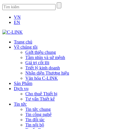
VN
EN
Trang chủ
Về chúng tôi
Giới thiệu chung
Tầm nhìn và sứ mệnh
Giá trị cốt lõi
Triết lý kinh doanh
Nhận diện Thương hiệu
Văn hóa C-LINK
Sản Phẩm
Dịch vụ
Cho thuê Thiết bị
Tư vấn Thiết kế
Tin tức
Tin tức chung
Tin công nghệ
Tin đối tác
Tin nội bộ