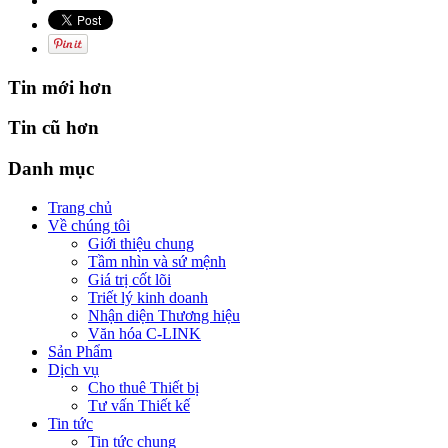
Tin mới hơn
Tin cũ hơn
Danh mục
Trang chủ
Về chúng tôi
Giới thiệu chung
Tầm nhìn và sứ mệnh
Giá trị cốt lõi
Triết lý kinh doanh
Nhận diện Thương hiệu
Văn hóa C-LINK
Sản Phẩm
Dịch vụ
Cho thuê Thiết bị
Tư vấn Thiết kế
Tin tức
Tin tức chung