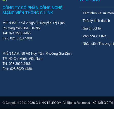
CÔNG TY CỔ PHẦN CÔNG NGHỆ
MẠNG VIỄN THÔNG C-LINK
Tầm nhìn và sứ mện
Triết lý kinh doanh
MIỀN BẮC: Số 2 Ngõ 36 Nguyễn Thị Định,
Phường Yên Hòa, Hà Nội
Giá trị cốt lõi
Tel: 024 3513 4466
Văn hóa C-LINK
Fax: 024 3513 4488
Nhận diện Thương h
MIỀN NAM: 88 Vũ Huy Tấn, Phường Gia Định,
TP. Hồ Chí Minh, Việt Nam
Tel: 028 3920 4466
Fax: 028 3920 4488
© Copyright 2011-2026 C-LINK TELECOM. All Rights Reserved - Kết Nối Giá Trị 