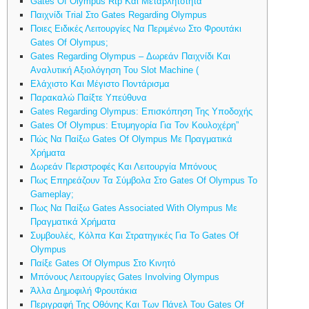
Gates Of Olympus Rtp Και Μεταβλητότητα
Παιχνίδι Trial Στο Gates Regarding Olympus
Ποιες Ειδικές Λειτουργίες Να Περιμένω Στο Φρουτάκι
Gates Of Olympus;
Gates Regarding Olympus – Δωρεάν Παιχνίδι Και
Αναλυτική Αξιολόγηση Του Slot Machine (
Ελάχιστο Και Μέγιστο Ποντάρισμα
Παρακαλώ Παίξτε Υπεύθυνα
Gates Regarding Olympus: Επισκόπηση Της Υποδοχής
Gates Of Olympus: Ετυμηγορία Για Τον Κουλοχέρη”
Πώς Να Παίξω Gates Of Olympus Με Πραγματικά
Χρήματα
Δωρεάν Περιστροφές Και Λειτουργία Μπόνους
Πως Επηρεάζουν Τα Σύμβολα Στο Gates Of Olympus Το
Gameplay;
Πως Να Παίξω Gates Associated With Olympus Με
Πραγματικά Χρήματα
Συμβουλές, Κόλπα Και Στρατηγικές Για Το Gates Of
Olympus
Παίξε Gates Of Olympus Στο Κινητό
Μπόνους Λειτουργίες Gates Involving Olympus
Άλλα Δημοφιλή Φρουτάκια
Περιγραφή Της Οθόνης Και Των Πάνελ Του Gates Of