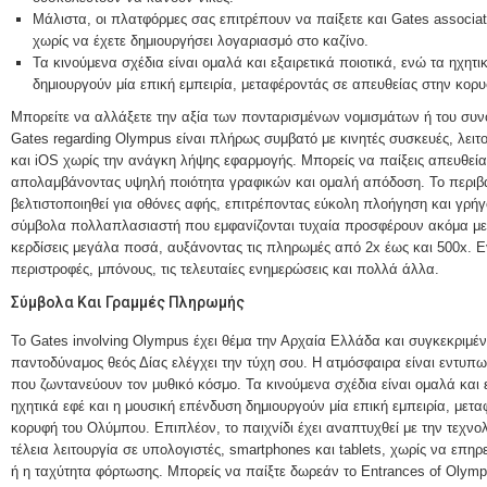
Μάλιστα, οι πλατφόρμες σας επιτρέπουν να παίξετε και Gates associ
χωρίς να έχετε δημιουργήσει λογαριασμό στο καζίνο.
Τα κινούμενα σχέδια είναι ομαλά και εξαιρετικά ποιοτικά, ενώ τα ηχητ
δημιουργούν μία επική εμπειρία, μεταφέροντάς σε απευθείας στην κορ
Μπορείτε να αλλάξετε την αξία των πονταρισμένων νομισμάτων ή του συν
Gates regarding Olympus είναι πλήρως συμβατό με κινητές συσκευές, λει
και iOS χωρίς την ανάγκη λήψης εφαρμογής. Μπορείς να παίξεις απευθεία
απολαμβάνοντας υψηλή ποιότητα γραφικών και ομαλή απόδοση. Το περιβά
βελτιστοποιηθεί για οθόνες αφής, επιτρέποντας εύκολη πλοήγηση και γρήγ
σύμβολα πολλαπλασιαστή που εμφανίζονται τυχαία προσφέρουν ακόμα με
κερδίσεις μεγάλα ποσά, αυξάνοντας τις πληρωμές από 2x έως και 500x. Ε
περιστροφές, μπόνους, τις τελευταίες ενημερώσεις και πολλά άλλα.
Σύμβολα Και Γραμμές Πληρωμής
Το Gates involving Olympus έχει θέμα την Αρχαία Ελλάδα και συγκεκριμέ
παντοδύναμος θεός Δίας ελέγχει την τύχη σου. Η ατμόσφαιρα είναι εντυπ
που ζωντανεύουν τον μυθικό κόσμο. Τα κινούμενα σχέδια είναι ομαλά και ε
ηχητικά εφέ και η μουσική επένδυση δημιουργούν μία επική εμπειρία, μετ
κορυφή του Ολύμπου. Επιπλέον, το παιχνίδι έχει αναπτυχθεί με την τεχν
τέλεια λειτουργία σε υπολογιστές, smartphones και tablets, χωρίς να επηρε
ή η ταχύτητα φόρτωσης. Μπορείς να παίξτε δωρεάν το Entrances of Olymp