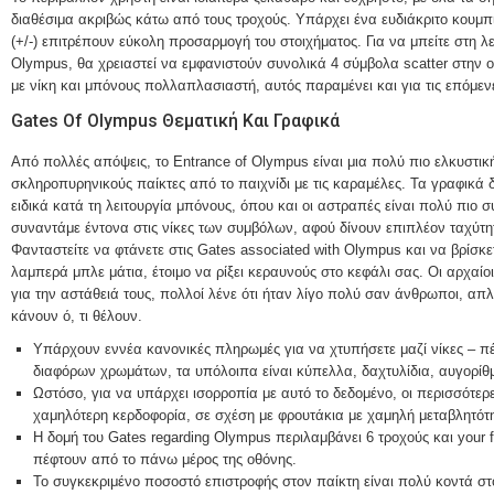
διαθέσιμα ακριβώς κάτω από τους τροχούς. Υπάρχει ένα ευδιάκριτο κουμπ
(+/-) επιτρέπουν εύκολη προσαρμογή του στοιχήματος. Για να μπείτε στη λ
Olympus, θα χρειαστεί να εμφανιστούν συνολικά 4 σύμβολα scatter στην 
με νίκη και μπόνους πολλαπλασιαστή, αυτός παραμένει και για τις επόμε
Gates Of Olympus Θεματική Και Γραφικά
Από πολλές απόψεις, το Entrance of Olympus είναι μια πολύ πιο ελκυστική
σκληροπυρηνικούς παίκτες από το παιχνίδι με τις καραμέλες. Τα γραφικά 
ειδικά κατά τη λειτουργία μπόνους, όπου και οι αστραπές είναι πολύ πιο σ
συναντάμε έντονα στις νίκες των συμβόλων, αφού δίνουν επιπλέον ταχύτητ
Φανταστείτε να φτάνετε στις Gates associated with Olympus και να βρίσκε
λαμπερά μπλε μάτια, έτοιμο να ρίξει κεραυνούς στο κεφάλι σας. Οι αρχαίο
για την αστάθειά τους, πολλοί λένε ότι ήταν λίγο πολύ σαν άνθρωποι, απ
κάνουν ό, τι θέλουν.
Υπάρχουν εννέα κανονικές πληρωμές για να χτυπήσετε μαζί νίκες – πέντ
διαφόρων χρωμάτων, τα υπόλοιπα είναι κύπελλα, δαχτυλίδια, αυγορίθμ
Ωστόσο, για να υπάρχει ισορροπία με αυτό το δεδομένο, οι περισσότερ
χαμηλότερη κερδοφορία, σε σχέση με φρουτάκια με χαμηλή μεταβλητότ
Η δομή του Gates regarding Olympus περιλαμβάνει 6 τροχούς και your 
πέφτουν από το πάνω μέρος της οθόνης.
Το συγκεκριμένο ποσοστό επιστροφής στον παίκτη είναι πολύ κοντά σ