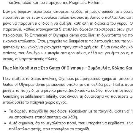
καζίνο, αλλά και του παρόχου της Pragmatic Perform.
Εάν μια δωρεάν περιστροφή αποφέρει κέρδος, οι τιμές οποιουδήποτε ορα
προστίθενται σε έναν συνολικό πολλαπλασιαστή. Αυτός ο πολλαπλασιαστής
μόνο να παραμείνει ο ίδιος ή να αυξηθεί καθ’ όλη τη διάρκεια του γύρου. 
παραταθεί, καθώς απονέμονται 5 επιπλέον δωρεάν περιστροφές όταν χτυπ
περιορισμό. Το Entrances of Olympus demo σας δίνει τη δυνατότητα να πο
εικονικό υπόλοιπο. Έτσι, μπορείτε να δοκιμάσετε τις λειτουργίες του παιχν
gameplay του χωρίς να ρισκάρετε πραγματικά χρήματα. Είναι ένας ιδανικό
παίκτες, που δεν έχουν εμπειρία στα φρουτάκια, αλλά και για έμπειρους
νεους, συναρπαστικούς τίτλους.
Πως Να Κερδίσεις Στο Gates Of Olympus – Συμβουλές, Κόλπα Και
Πριν παίξετε το Gates involving Olympus με πραγματικά χρήματα, μπορείτε
Gates of Olympus demo με εικονικό υπόλοιπο στη σελίδα μας! Παίξτε αυτό
μάθετε το παιχνίδι με μηδενικό ρίσκο. Διαδικτυακά καζίνο, που επιτρέπουν” 
Gambling establishment Infinity, σας δίνουν τη δυνατότητα να ποντάρετε ψ
απολαύσετε το παιχνίδι χωρίς άγχος.
Το δωρεάν παιχνίδι θα σας δώσει εξοικείωση με το παιχνίδι, ώστε να” 
να αποφύγετε επιπολαιότητες και λάθη.
Αυτό σημαίνει, ότι το μεγαλύτερο ποσό, που μπορείτε να κερδίσετε, είνα
πολλαπλασιαστής, που προσφέρει το παιχνίδι.