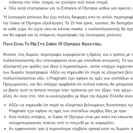
στέκεται στο πλάι, έτοιμος να χτυπήσει ανά πάσα στιγμή.
Όλα αυτά επιστρέφουν για το Entrance of Olympus καθώς και αρκετές α
“Η λειτουργία μπόνους δεν έχει πολλές διαφορές από τις απλές περιστρο
την Gates of Olympus αξιολόγηση. Τα 15 free spins, ωστόσο, θα διατηρή
σε κάθε γύρο. Αν έχετε νίκη σε κάποιο rewrite, ο πολλαπλασιαστής θα πρ
και θα αφορά και τις επόμενες περιστροφές της λειτουργίας μπόνους.
Ποιο Είναι Το Rtp Στο Gates Of Olympus Φρουτάκι;
Φυσικά, στις δωρεάν περιστροφές κορυφώνεται η δράση, και ο τρόπος με τ
πολλαπλασιαστής δεν επαναφέρεται είναι μια σπουδαία ανατροπή. Τα καν
αξιοπρεπή για ομάδες των δέκα ή περισσότερων, οπότε υπάρχει σημαντικό
των δωρεάν περιστροφών. Αξίζει να σημειωθεί ότι παρά τις εξαιρετικά βελ
πολλαπλασιαστών εδώ, η Pragmatic έχει αφήσει τις τιμές των συστάδων ακ
Προχωρώντας, και δεν υπάρχει αμφιβολία ότι πολλοί παίκτες θα μπορούσαν
να βρείτε αυτό το άστατο πνεύμα όταν πρόκειται για τον τζόγο, που τρέχει 
άλλη. Αν είναι έτσι, τότε οι κουλοχέρηδες με θέμα την Αρχαία Ελλάδα είνα
Αξίζει να σημειωθεί ότι παρά τις εξαιρετικά βελτιωμένες δυνατότητες
Pragmatic έχει αφήσει τις τιμές των συστάδων ακριβώς ίδιες με πριν.
Από πολλές απόψεις, το Gates of Olympus είναι μια πολύ πιο ελκυστικ
σκληροπυρηνικούς παίκτες από το παιχνίδι με τις καραμέλες.
Αν εμφανιστούν τρία ή περισσότερα σύμβολα spread κατά τις δωρεάν π