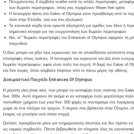
Πετυχαίνοντας 4 σύμβολα scatter κατά τις απλές περιστροφές, μεταφέ
των δωρεάν περιστροφών, όπου σας περιμένουν fifteen free spins.
Η λειτουργία demo στο Gates of Olympus είναι προσβάσιμη από τα περ
τόσο στην Ελλάδα, όσο και στο εξωτερικό.
Τα κανονικά κέρδη είναι αρκετά αξιοπρεπή για ομάδες των δέκα ή περ
σημαντικό κίνητρο για την ενεργοποίηση των δωρεάν περιστροφών.
Ναι, οι” “δωρεάν περιστροφές του Entrances of Olympus αφορούν τη μπ
παιχνιδιού.
Ο Δίας μπορεί να ρίξει τους κεραυνούς του σε οποιαδήποτε ανύποπτη στιγ
επιστροφές στους παίκτες. Η λειτουργία του κεραυνού του Δία είναι ενισχυμ
δωρεάν περιστροφών, αφού είναι πολύ πιο συχνή. Η δομή του Gates of O
και five σειρές, όπου σύμβολα πέφτουν από το πάνω μέρος της οθόνης.
Δοκιμαστικό Παιχνίδι Entrances Of Olympus
Η μέγιστη νίκη (max win), που μπορεί να καταφέρει ένας παίκτης στο Gate
five. 000x. Αυτό σημαίνει ότι ακόμα κι αν καταφέρει έναν μεγαλύτερο πολ
πιστωθούν χρήματα έως your five. 000 φορές το ποντάρισμα στο λογαριασ
χώρα σε ένα πλέγμα six τροχών, 5 σειρών που βρίσκεται στον Όλυμπο, όπ
έτοιμος να χτυπήσει ανά πάσα στιγμή.
Ωστόσο, προορίζονται μόνο για ενημερωτικούς σκοπούς και δεν πρέπει να 
ως νομικές συμβουλές. Πάντα βεβαιωθείτε ότι πληροίτε όλες τις κανονιστικ