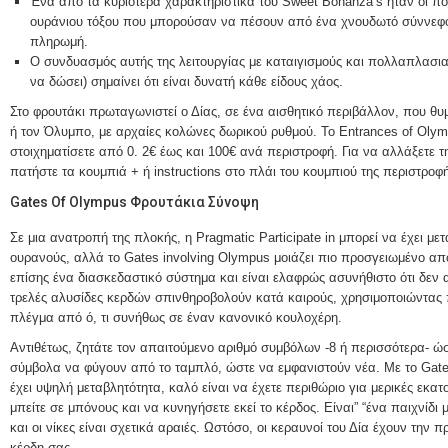
Ένα από τα κυριότερα χαρακτηριστικά του Sweet Bonanza’s ήταν οι π
ουράνιου τόξου που μπορούσαν να πέσουν από ένα χνουδωτό σύννεφο
πληρωμή.
Ο συνδυασμός αυτής της λειτουργίας με καταιγισμούς και πολλαπλασιασ
να δώσει) σημαίνει ότι είναι δυνατή κάθε είδους χάος.
Στο φρουτάκι πρωταγωνιστεί ο Δίας, σε ένα αισθητικό περιβάλλον, που θυ
ή τον Όλυμπο, με αρχαίες κολώνες δωρικού ρυθμού. Το Entrances of Olym
στοιχηματίσετε από 0. 2€ έως και 100€ ανά περιστροφή. Για να αλλάξετε τ
πατήστε τα κουμπιά + ή instructions στο πλάι του κουμπιού της περιστροφ
Gates Of Olympus Φρουτάκια Σύνοψη
Σε μια ανατροπή της πλοκής, η Pragmatic Participate in μπορεί να έχει με
ουρανούς, αλλά το Gates involving Olympus μοιάζει πιο προσγειωμένο απ
επίσης ένα διασκεδαστικό σύστημα και είναι ελαφρώς ασυνήθιστο ότι δεν
τρελές αλυσίδες κερδών σπινθηροβολούν κατά καιρούς, χρησιμοποιώντας
πλέγμα από ό, τι συνήθως σε έναν κανονικό κουλοχέρη.
Αντιθέτως, ζητάτε τον απαιτούμενο αριθμό συμβόλων -8 ή περισσότερα- ώστ
σύμβολα να φύγουν από το ταμπλό, ώστε να εμφανιστούν νέα. Με το Gate
έχει υψηλή μεταβλητότητα, καλό είναι να έχετε περιθώριο για μερικές εκατ
μπείτε σε μπόνους και να κυνηγήσετε εκεί το κέρδος. Είναι” “ένα παιχνίδι
και οι νίκες είναι σχετικά αραιές. Ωστόσο, οι κεραυνοί του Δία έχουν την 
κέρδη σας.