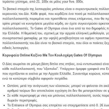
τεράστιο χτύπημα, από 21. 100x σε μόλις your five. 000x.
Το βασικό στοιχείο της λειτουργίας μπόνους είναι ο συγκεντρωτικός πολλ
κεραυνούς του Δία. Κάθε φορά, που κερδίζετε ένα ποσό με πολλαπλασιαστ
πολλαπλασιαστής παραμένει και προστίθεται στους επόμενους, που θα πρ
spins μπορεί να κυνηγήσετε μεγάλα κέρδη, αν έχετε συγκεντρώσει αρκετο
πολλαπλασιαστές. Το Gates of Olympus είναι ένα από τα πιο δημοφιλές πα
την Ελλάδα. Η θεματική του, σχετική με την αρχαία ελληνική μυθολογία, γ
συναρπαστικό gameplay, με την υψηλή μεταβλητότητα να αφήνει προοπτικ
πολλαπλασιαστής του Δία είναι το βασικό στοιχείο, που όλοι οι παίκτες ξε
ειδικές λειτουργίες.
Κορυφαία Online Καζίνο Με Τον Κουλοχέρη Gates Of Olympus
Ο Δίας αιωρείται σε μόνιμη βάση δίπλα στις στήλες, ενώ εντυπωσιακό είνα
κάθε πολλαπλασιαστή, που “εξαπολεί”. Υπάρχουν όμορφα γραφικά στα E
που σχετίζονται κι εκείνα με την Αρχαία Ελλάδα. Συναντάμε κορώνα, κύπε
ενώ τα κατώτερα σύμβολα αφορούν πετράδια.
Ωστόσο, μετά την ανάγνωση των κλασικών, μπορεί να φαίνεται ότι ακό
αριθμού ταύρων δεν αποτελούσε εγγύηση ότι δεν θα μετατρεπόταν σε 
Σε κάθε περιστροφή με νίκη και μπόνους πολλαπλασιαστή, αυτός παραμ
δωρεάν περιστροφές.
Το Entrance of Olympus σας επιτρέπει να στοιχηματίσετε από 0. 2€ έω