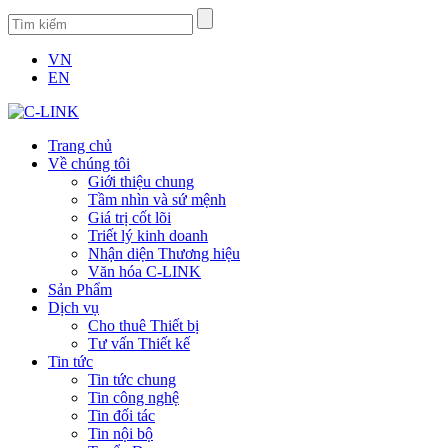
VN
EN
Trang chủ
Về chúng tôi
Giới thiệu chung
Tầm nhìn và sứ mệnh
Giá trị cốt lõi
Triết lý kinh doanh
Nhận diện Thương hiệu
Văn hóa C-LINK
Sản Phẩm
Dịch vụ
Cho thuê Thiết bị
Tư vấn Thiết kế
Tin tức
Tin tức chung
Tin công nghệ
Tin đối tác
Tin nội bộ