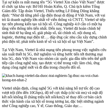
Tại sự kiện ra mắt mang tên “5G Viettel Xin chào Việt Nam” được
tổ chức tại khu vực Bờ Hồ Hoàn Kiếm, Q. Chủ tịch kiêm Tổng
Giám đốc Tập đoàn Viettel, Thiếu tướng Lê Đăng Dũng khẳng
định: “Như đã từng phổ cập điện thoại di động ở Việt Nam, với vai
trò là doanh nghiệp lớn nhất về viễn thông và CNTT, Viettel sẽ tiếp
tục tiên phong kiến tạo xã hội số. Công nghiệp 4.0 cần có một hạ
tầng viễn thông tiên tiến nhất. Đến nay, Viettel đã hoàn chỉnh hệ
sinh thái từ hạ tầng số, giải pháp số, tài chính số, nội dung số,
logistic, thương mại điện tử…. đáp ứng các nhu cầu xây dựng chính
phủ điện tử, phát triển kinh tế số và xã hội số tại Việt Nam”.
Tại Việt Nam, Viettel là nhà mạng tiên phong trong việc nghiên cứu
sản xuất thiết bị 5G, thử nghiệm và từng bước tiến tới thương mại
hóa 5G, đưa Việt Nam vào nhóm các quốc gia đầu tiên trên thế giới
tiếp cận công nghệ này, tạo được vị thế trong việc làm chủ, ứng
dụng công nghệ mới và đi đầu trong chuyển đổi số.
Viettel nhận định, công nghệ 5G với khả năng hỗ trợ tốc độ cao
vượt trội (lên đến 10Gbps), độ trễ cực thấp (chỉ vài ms) và mật độ
kết nối khổng lồ (hàng triệu kết nối/km2) sẽ thay đổi cơ bản cách
thức vận hành của xã hội số trong tương lai, đặc biệt những ngành
như Công nghiệp cao, Y tế, Giao thông, Giáo dục…