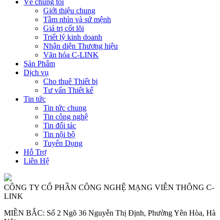
Về chúng tôi
Giới thiệu chung
Tầm nhìn và sứ mệnh
Giá trị cốt lõi
Triết lý kinh doanh
Nhận diện Thương hiệu
Văn hóa C-LINK
Sản Phẩm
Dịch vụ
Cho thuê Thiết bị
Tư vấn Thiết kế
Tin tức
Tin tức chung
Tin công nghệ
Tin đối tác
Tin nội bộ
Tuyển Dụng
Hỗ Trợ
Liên Hệ
CÔNG TY CỔ PHẦN CÔNG NGHỆ MẠNG VIỄN THÔNG C-
LINK
MIỀN BẮC: Số 2 Ngõ 36 Nguyễn Thị Định, Phường Yên Hòa, Hà