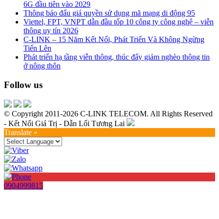
6G đầu tiên vào 2029
Thông báo đấu giá quyền sử dụng mã mạng di động 95
Viettel, FPT, VNPT dẫn đầu tốp 10 công ty công nghệ – viễn
thông uy tín 2026
C-LINK – 15 Năm Kết Nối, Phát Triển Và Không Ngừng
Tiến Lên
Phát triển hạ tầng viễn thông, thúc đẩy giảm nghèo thông tin
ở nông thôn
Follow us
© Copyright 2011-2026 C-LINK TELECOM. All Rights Reserved
- Kết Nối Giá Trị - Dẫn Lối Tương Lai
Translate »
0904999815