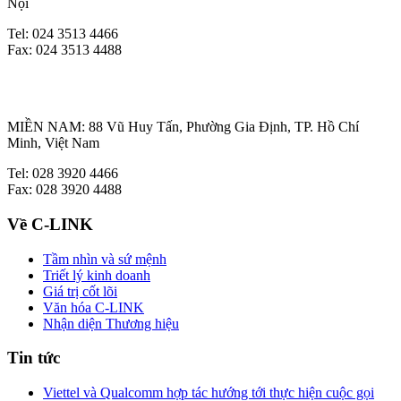
Nội
Tel: 024 3513 4466
Fax: 024 3513 4488
MIỀN NAM: 88 Vũ Huy Tấn, Phường Gia Định, TP. Hồ Chí
Minh, Việt Nam
Tel: 028 3920 4466
Fax: 028 3920 4488
Về C-LINK
Tầm nhìn và sứ mệnh
Triết lý kinh doanh
Giá trị cốt lõi
Văn hóa C-LINK
Nhận diện Thương hiệu
Tin tức
Viettel và Qualcomm hợp tác hướng tới thực hiện cuộc gọi