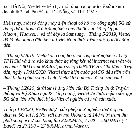
Sau Hà Nội, Viettel sẽ tiếp tục mở rộng mạng lưới để sớm kinh
doanh thử nghiệm 5G tại Đà Nẵng và TP.HCM./.
Hiện nay, một số dòng máy điện thoại có hỗ trợ công nghệ 5G sử
dụng được trong đợt trải nghiệm này thuộc các hãng Oppo,
Xiaomi, Huawei… và tới đây là Samsung.
– Tháng 5/2019, Viettel
đã là nhà mạng đầu tiên tại Việt Nam thực hiện cuộc gọi 5G đầu
tiên.
– Tháng 9/2019, Viettel đã công bố phát sóng thử nghiệm 5G tại
TP.HCM và đưa vào khai thác hạ tầng kết nối internet vạn vật với
quy mô 1.000 trạm NB-IoT phủ sóng 100% TP Hồ Chí Minh. Tiếp
đến, ngày 17/01/2020, Viettel thực hiện cuộc gọi 5G đầu tiên trên
thiết bị thu phát sóng 5G do Viettel tự nghiên cứu và sản xuất.
– Tháng 1/2020, dưới sự chứng kiến của Bộ Thông tin & Truyền
thông và Bộ Khoa học & Công nghệ, Viettel đã thực hiện cuộc gọi
5G đầu tiên trên thiết bị do Viettel nghiên cứu và sản xuất.
Tháng 10/2020, Viettel được cấp phép thử nghiệm thương mại
dịch vụ 5G tại Hà Nội với quy mô không quá 140 vị trí trạm thu
phát sóng 5G ở các băng tần 2.600MHz, 3.700 – 3.800MHz (C-
Band) và 27.100 – 27.500MHz (mmWave)./.