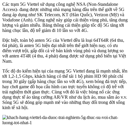
Các trạm 5G Viettel sử dụng công nghệ NSA (Non-Standalone
Access)- đang được những nhà mạng hàng đầu trên thế giới về 5G
đang áp dụng như SK Telecom, KT (Hàn Quốc), Verizon (Mỹ) và
Vodafone (Anh). Công nghệ này giúp cải thiện vùng phủ, tăng dung
lượng và giảm nhiễu. Băng thông cải thiện giúp tốc độ 5G tăng tới
hàng chục lần, độ trễ giảm đi 10 lần so với 4G.
Đặc biệt, toàn bộ anten 5G của Viettel đều là loại 64T64R (64 thu,
64 phát), là anten 5G hiện đại nhất trên thế giới hiện nay, có ưu
điểm vượt trội, gấp đôi cả về bán kính vùng phủ và dung lượng so
với anten 4T4R (4 thu, 4 phát) đang được sử dụng phổ biến tại Việt
Nam.
Tốc độ đo kiểm hiện tại của mạng 5G Viettel đang là mạnh nhất, lên
tới 1,2-1,5 Gbps, khách hàng có thể tải 1 bộ phim HD 90 phút chỉ
trong 30 giây (gấp hàng chục lần so với 4G), xem bóng đá trực tiếp,
hay chơi game đồ họa cấu hình cao trực tuyến không có độ trễ với
trải nghiệm thời gian thực. Cùng với đó là việc bùng nổ các ứng
dụng thực tế ảo tăng cường AR/VR như du lịch ảo, mua sắm ảo v.v.
Sóng 5G sẽ đóng góp mạnh mẽ vào những thay đổi trong đời sống
kinh tế xã hội.