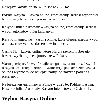
Najlepsze kasyna online w Polsce w 2025 to:
Polskie Kasyna – kasyna online, które oferują szeroki wybór gier
hazardowych i są licencjonowane w Polsce.
Kasyno Online Automaty – kasyna online, które oferują szeroki
wybór automatów i gier karcianych.
Kasyno Internetowe – kasyna online, które oferują szeroki wybór
gier hazardowych i są dostępne w internecie.
Casino PL – kasyna online, które oferują szeroki wybór gier
hazardowych i są licencjonowane w Polsce.
Warto pamiętać, że wybór najlepszego kasyna online zależy od
naszych preferencji i potrzeb. Warto więc poznać różne kasyna
online i wybrać to, co najlepiej pasuje do naszych potrzeb i
preferencji.
Najlepsze kasyna online w Polsce w 2025 to: Polskie Kasyna,
Kasyno Online Automaty, Kasyno Internetowe i Casino PL.
Wybór Kasyna Online