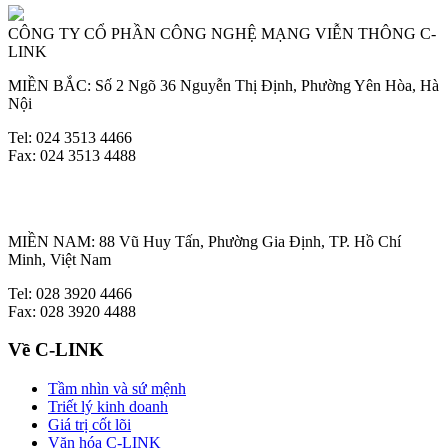
CÔNG TY CỔ PHẦN CÔNG NGHỆ MẠNG VIỄN THÔNG C-
LINK
MIỀN BẮC: Số 2 Ngõ 36 Nguyễn Thị Định, Phường Yên Hòa, Hà
Nội
Tel: 024 3513 4466
Fax: 024 3513 4488
MIỀN NAM: 88 Vũ Huy Tấn, Phường Gia Định, TP. Hồ Chí
Minh, Việt Nam
Tel: 028 3920 4466
Fax: 028 3920 4488
Về C-LINK
Tầm nhìn và sứ mệnh
Triết lý kinh doanh
Giá trị cốt lõi
Văn hóa C-LINK