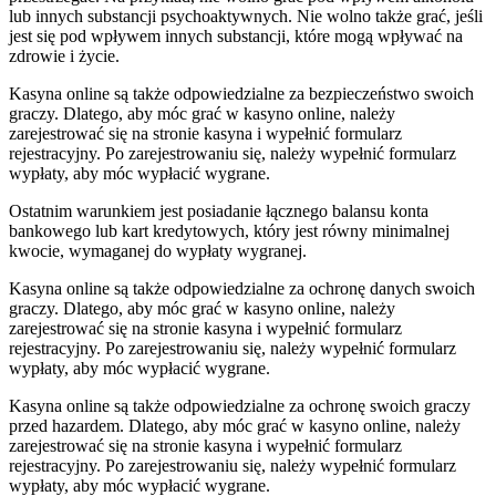
lub innych substancji psychoaktywnych. Nie wolno także grać, jeśli
jest się pod wpływem innych substancji, które mogą wpływać na
zdrowie i życie.
Kasyna online są także odpowiedzialne za bezpieczeństwo swoich
graczy. Dlatego, aby móc grać w kasyno online, należy
zarejestrować się na stronie kasyna i wypełnić formularz
rejestracyjny. Po zarejestrowaniu się, należy wypełnić formularz
wypłaty, aby móc wypłacić wygrane.
Ostatnim warunkiem jest posiadanie łącznego balansu konta
bankowego lub kart kredytowych, który jest równy minimalnej
kwocie, wymaganej do wypłaty wygranej.
Kasyna online są także odpowiedzialne za ochronę danych swoich
graczy. Dlatego, aby móc grać w kasyno online, należy
zarejestrować się na stronie kasyna i wypełnić formularz
rejestracyjny. Po zarejestrowaniu się, należy wypełnić formularz
wypłaty, aby móc wypłacić wygrane.
Kasyna online są także odpowiedzialne za ochronę swoich graczy
przed hazardem. Dlatego, aby móc grać w kasyno online, należy
zarejestrować się na stronie kasyna i wypełnić formularz
rejestracyjny. Po zarejestrowaniu się, należy wypełnić formularz
wypłaty, aby móc wypłacić wygrane.