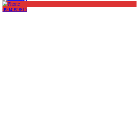
0904999815