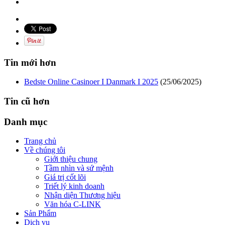
Tin mới hơn
Bedste Online Casinoer I Danmark I 2025
(25/06/2025)
Tin cũ hơn
Danh mục
Trang chủ
Về chúng tôi
Giới thiệu chung
Tầm nhìn và sứ mệnh
Giá trị cốt lõi
Triết lý kinh doanh
Nhận diện Thương hiệu
Văn hóa C-LINK
Sản Phẩm
Dịch vụ