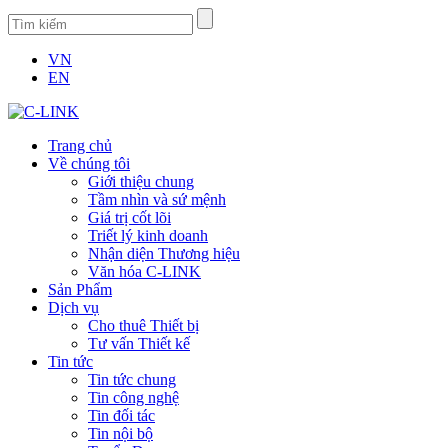
VN
EN
Trang chủ
Về chúng tôi
Giới thiệu chung
Tầm nhìn và sứ mệnh
Giá trị cốt lõi
Triết lý kinh doanh
Nhận diện Thương hiệu
Văn hóa C-LINK
Sản Phẩm
Dịch vụ
Cho thuê Thiết bị
Tư vấn Thiết kế
Tin tức
Tin tức chung
Tin công nghệ
Tin đối tác
Tin nội bộ