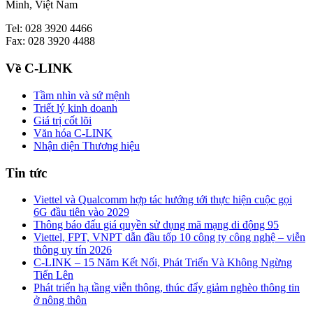
Minh, Việt Nam
Tel: 028 3920 4466
Fax: 028 3920 4488
Về C-LINK
Tầm nhìn và sứ mệnh
Triết lý kinh doanh
Giá trị cốt lõi
Văn hóa C-LINK
Nhận diện Thương hiệu
Tin tức
Viettel và Qualcomm hợp tác hướng tới thực hiện cuộc gọi
6G đầu tiên vào 2029
Thông báo đấu giá quyền sử dụng mã mạng di động 95
Viettel, FPT, VNPT dẫn đầu tốp 10 công ty công nghệ – viễn
thông uy tín 2026
C-LINK – 15 Năm Kết Nối, Phát Triển Và Không Ngừng
Tiến Lên
Phát triển hạ tầng viễn thông, thúc đẩy giảm nghèo thông tin
ở nông thôn