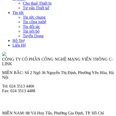
Cho thuê Thiết bị
Tư vấn Thiết kế
Tin tức
Tin tức chung
Tin công nghệ
Tin đối tác
Tin nội bộ
Tuyển Dụng
Hỗ Trợ
Liên Hệ
CÔNG TY CỔ PHẦN CÔNG NGHỆ MẠNG VIỄN THÔNG C-
LINK
MIỀN BẮC: Số 2 Ngõ 36 Nguyễn Thị Định, Phường Yên Hòa, Hà
Nội
Tel: 024 3513 4466
Fax: 024 3513 4488
MIỀN NAM: 88 Vũ Huy Tấn, Phường Gia Định, TP. Hồ Chí