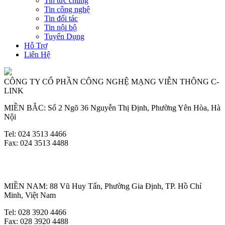
Tin tức chung
Tin công nghệ
Tin đối tác
Tin nội bộ
Tuyển Dụng
Hỗ Trợ
Liên Hệ
CÔNG TY CỔ PHẦN CÔNG NGHỆ MẠNG VIỄN THÔNG C-
LINK
MIỀN BẮC: Số 2 Ngõ 36 Nguyễn Thị Định, Phường Yên Hòa, Hà
Nội
Tel: 024 3513 4466
Fax: 024 3513 4488
MIỀN NAM: 88 Vũ Huy Tấn, Phường Gia Định, TP. Hồ Chí
Minh, Việt Nam
Tel: 028 3920 4466
Fax: 028 3920 4488