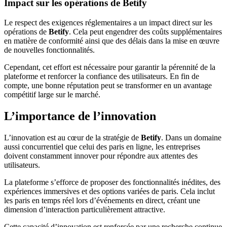
Impact sur les opérations de Betify
Le respect des exigences réglementaires a un impact direct sur les
opérations de
Betify
. Cela peut engendrer des coûts supplémentaires
en matière de conformité ainsi que des délais dans la mise en œuvre
de nouvelles fonctionnalités.
Cependant, cet effort est nécessaire pour garantir la pérennité de la
plateforme et renforcer la confiance des utilisateurs. En fin de
compte, une bonne réputation peut se transformer en un avantage
compétitif large sur le marché.
L’importance de l’innovation
L’innovation est au cœur de la stratégie de
Betify
. Dans un domaine
aussi concurrentiel que celui des paris en ligne, les entreprises
doivent constamment innover pour répondre aux attentes des
utilisateurs.
La plateforme s’efforce de proposer des fonctionnalités inédites, des
expériences immersives et des options variées de paris. Cela inclut
les paris en temps réel lors d’événements en direct, créant une
dimension d’interaction particulièrement attractive.
Cette capacité d’innovation est renforcée par une recherche continue