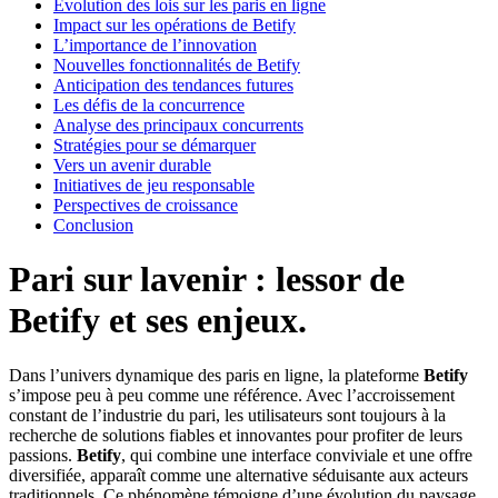
Évolution des lois sur les paris en ligne
Impact sur les opérations de Betify
L’importance de l’innovation
Nouvelles fonctionnalités de Betify
Anticipation des tendances futures
Les défis de la concurrence
Analyse des principaux concurrents
Stratégies pour se démarquer
Vers un avenir durable
Initiatives de jeu responsable
Perspectives de croissance
Conclusion
Pari sur lavenir : lessor de
Betify et ses enjeux.
Dans l’univers dynamique des paris en ligne, la plateforme
Betify
s’impose peu à peu comme une référence. Avec l’accroissement
constant de l’industrie du pari, les utilisateurs sont toujours à la
recherche de solutions fiables et innovantes pour profiter de leurs
passions.
Betify
, qui combine une interface conviviale et une offre
diversifiée, apparaît comme une alternative séduisante aux acteurs
traditionnels. Ce phénomène témoigne d’une évolution du paysage