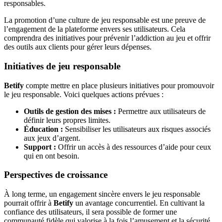
responsables.
La promotion d’une culture de jeu responsable est une preuve de
l’engagement de la plateforme envers ses utilisateurs. Cela
comprendra des initiatives pour prévenir l’addiction au jeu et offrir
des outils aux clients pour gérer leurs dépenses.
Initiatives de jeu responsable
Betify
compte mettre en place plusieurs initiatives pour promouvoir
le jeu responsable. Voici quelques actions prévues :
Outils de gestion des mises :
Permettre aux utilisateurs de
définir leurs propres limites.
Éducation :
Sensibiliser les utilisateurs aux risques associés
aux jeux d’argent.
Support :
Offrir un accès à des ressources d’aide pour ceux
qui en ont besoin.
Perspectives de croissance
À long terme, un engagement sincère envers le jeu responsable
pourrait offrir à
Betify
un avantage concurrentiel. En cultivant la
confiance des utilisateurs, il sera possible de former une
communauté fidèle qui valorise à la fois l’amusement et la sécurité.