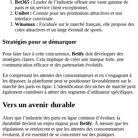
Bet365 :
Leader de l’industrie offrant une vaste gamme de
paris et un service client exceptionnel.
Unibet :
Connue pour ses promotions attractives et son
interface conviviale.
Winamax :
Focalisée sur le marché français, elle propose des
cotes attractives et un large éventail de sports.
Stratégies pour se démarquer
Pour faire face à cette concurrence,
Betify
doit développer des
stratégies claires. Cela implique de créer une marque forte, une
communication efficace et des partenariats évolutifs.
En comprenant les attentes des consommateurs et en s’engageant à
les dépasser, la plateforme peut se positionner favorablement sur le
marché des paris en ligne. L’identification des niches de marché peut
également contribuer à attirer des segments d’utilisateur spécifiques.
Vers un avenir durable
Alors que l’industrie des paris en ligne continue d’évoluer, la
durabilité devient un enjeu majeur pour
Betify
. À mesure que les
régulations se renforcent et que les attentes des consommateurs
évoluent, il est essentiel de se concentrer sur des pratiques