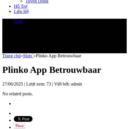
Tuyển Dụng
Hỗ Trợ
Liên Hệ
Slots`
Trang chủ
»
Slots`
»
Plinko App Betrouwbaar
Plinko App Betrouwbaar
27/06/2025 | Lượt xem:
73
| Viết bởi:
admin
No related posts.