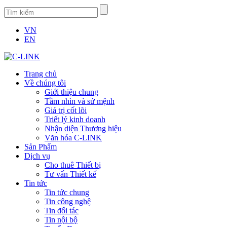
VN
EN
Trang chủ
Về chúng tôi
Giới thiệu chung
Tầm nhìn và sứ mệnh
Giá trị cốt lõi
Triết lý kinh doanh
Nhận diện Thương hiệu
Văn hóa C-LINK
Sản Phẩm
Dịch vụ
Cho thuê Thiết bị
Tư vấn Thiết kế
Tin tức
Tin tức chung
Tin công nghệ
Tin đối tác
Tin nội bộ