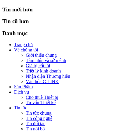
Tin mới hơn
Tin cũ hơn
Danh mục
Trang chủ
Về chúng tôi
Giới thiệu chung
Tầm nhìn và sứ mệnh
Giá trị cốt lõi
Triết lý kinh doanh
Nhận diện Thương hiệu
Văn hóa C-LINK
Sản Phẩm
Dịch vụ
Cho thuê Thiết bị
Tư vấn Thiết kế
Tin tức
Tin tức chung
Tin công nghệ
Tin đối tác
Tin nội bộ