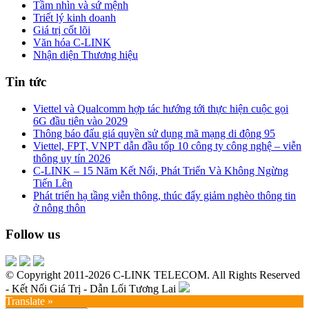
Tầm nhìn và sứ mệnh
Triết lý kinh doanh
Giá trị cốt lõi
Văn hóa C-LINK
Nhận diện Thương hiệu
Tin tức
Viettel và Qualcomm hợp tác hướng tới thực hiện cuộc gọi
6G đầu tiên vào 2029
Thông báo đấu giá quyền sử dụng mã mạng di động 95
Viettel, FPT, VNPT dẫn đầu tốp 10 công ty công nghệ – viễn
thông uy tín 2026
C-LINK – 15 Năm Kết Nối, Phát Triển Và Không Ngừng
Tiến Lên
Phát triển hạ tầng viễn thông, thúc đẩy giảm nghèo thông tin
ở nông thôn
Follow us
© Copyright 2011-2026 C-LINK TELECOM. All Rights Reserved
- Kết Nối Giá Trị - Dẫn Lối Tương Lai
Translate »