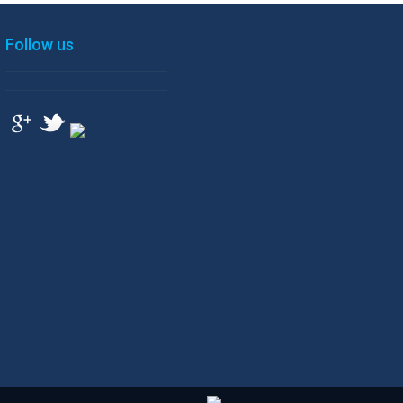
Follow us