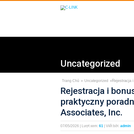
Uncategorized
»
»
Rejestracja
Trang Chủ
Uncategorized
Rejestracja i bon
praktyczny poradn
Associates, Inc.
07/05/2026 | Lượt xem:
61
| Viết bởi:
admin