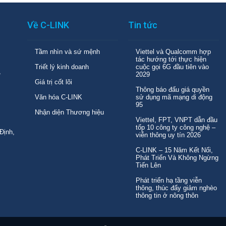
Về C-LINK
Tin tức
Tầm nhìn và sứ mệnh
Viettel và Qualcomm hợp
tác hướng tới thực hiện
Triết lý kinh doanh
cuộc gọi 6G đầu tiên vào
,
2029
Giá trị cốt lõi
Thông báo đấu giá quyền
Văn hóa C-LINK
sử dụng mã mạng di động
95
Nhận diện Thương hiệu
Viettel, FPT, VNPT dẫn đầu
tốp 10 công ty công nghệ –
Định,
viễn thông uy tín 2026
C-LINK – 15 Năm Kết Nối,
Phát Triển Và Không Ngừng
Tiến Lên
Phát triển hạ tầng viễn
thông, thúc đẩy giảm nghèo
thông tin ở nông thôn