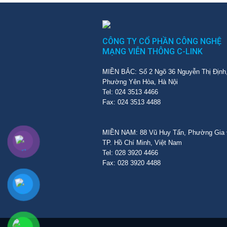
CÔNG TY CỔ PHẦN CÔNG NGHỆ
MẠNG VIỄN THÔNG C-LINK
MIỀN BẮC: Số 2 Ngõ 36 Nguyễn Thị Định
Phường Yên Hòa, Hà Nội
Tel: 024 3513 4466
Fax: 024 3513 4488
MIỀN NAM: 88 Vũ Huy Tấn, Phường Gia 
TP. Hồ Chí Minh, Việt Nam
Tel: 028 3920 4466
Fax: 028 3920 4488