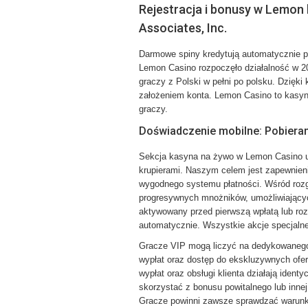
Rejestracja i bonusy w Lemon
Associates, Inc.
Darmowe spiny kredytują automatycznie po
Lemon Casino rozpoczęło działalność w 2
graczy z Polski w pełni po polsku. Dzię
założeniem konta. Lemon Casino to kasyno
graczy.
Doświadczenie mobilne: Pobierani
Sekcja kasyna na żywo w Lemon Casino u
krupierami. Naszym celem jest zapewnieni
wygodnego systemu płatności. Wśród rozg
progresywnych mnożników, umożliwiającyc
aktywowany przed pierwszą wpłatą lub ro
automatycznie. Wszystkie akcje specjalne
Gracze VIP mogą liczyć na dedykowanego 
wypłat oraz dostęp do ekskluzywnych ofe
wypłat oraz obsługi klienta działają ident
skorzystać z bonusu powitalnego lub innej 
Gracze powinni zawsze sprawdzać warunk