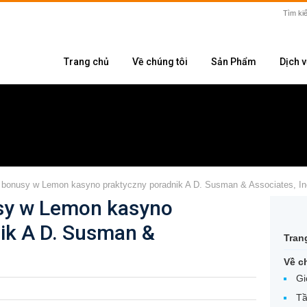
Trang chủ
Về chúng tôi
Sản Phẩm
Dịch 
 i bonusy w Lemon kasyno praktyczny poradnik A D. Susman & Associates, In
usy w Lemon kasyno
ik A D. Susman &
Tran
Về c
Gi
Tầ