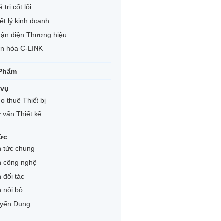
 trị cốt lõi
iết lý kinh doanh
ận diện Thương hiệu
n hóa C-LINK
Phẩm
 vụ
o thuê Thiết bị
 vấn Thiết kế
tức
n tức chung
n công nghệ
n đối tác
n nội bộ
yển Dụng