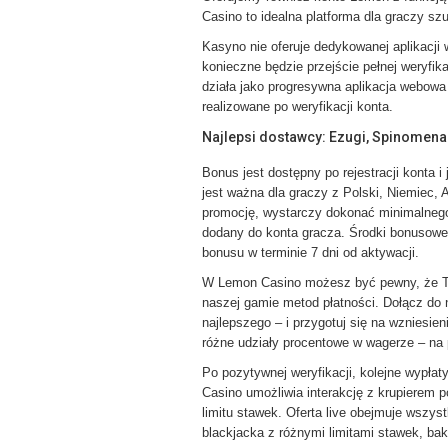
Casino to idealna platforma dla graczy szu
Kasyno nie oferuje dedykowanej aplikacji 
konieczne będzie przejście pełnej weryfika
działa jako progresywna aplikacja webow
realizowane po weryfikacji konta.
Najlepsi dostawcy: Ezugi, Spinomena
Bonus jest dostępny po rejestracji konta i
jest ważna dla graczy z Polski, Niemiec, 
promocję, wystarczy dokonać minimalneg
dodany do konta gracza. Środki bonusowe
bonusu w terminie 7 dni od aktywacji.
W Lemon Casino możesz być pewny, że Two
naszej gamie metod płatności. Dołącz do 
najlepszego – i przygotuj się na wzniesie
różne udziały procentowe w wagerze – na 
Po pozytywnej weryfikacji, kolejne wypła
Casino umożliwia interakcję z krupierem 
limitu stawek. Oferta live obejmuje wszys
blackjacka z różnymi limitami stawek, bak