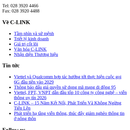
Tel: 028 3920 4466
Fax: 028 3920 4488
Về C-LINK
Tầm nhìn và sứ mệnh
Triết lý kinh doanh
Giá trị cốt lõi
Văn hóa C-LINK
Nhận diện Thương hiệu
Tin tức
Viettel và Qualcomm hợp tác hướng tới thực hiện cuộc gọi
6G đầu tiên vào 2029
Thông báo đấu giá quyền sử dụng mã mạng di động 95
Viettel, FPT, VNPT dẫn đầu tốp 10 công ty công nghệ – viễn
thông uy tín 2026
C-LINK – 15 Năm Kết Nối, Phát Triển Và Không Ngừng
Tiến Lên
Phát triển hạ tầng viễn thông, thúc đẩy giảm nghèo thông tin
ở nông thôn
Follow us