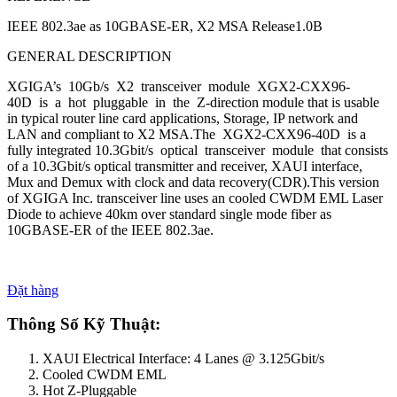
IEEE 802.3ae as 10GBASE-ER, X2 MSA Release1.0B
GENERAL DESCRIPTION
XGIGA’s 10Gb/s X2 transceiver module XGX2-CXX96-
40D is a hot pluggable in the Z-direction module that is usable
in typical router line card applications, Storage, IP network and
LAN and compliant to X2 MSA.The XGX2-CXX96-40D is a
fully integrated 10.3Gbit/s optical transceiver module that consists
of a 10.3Gbit/s optical transmitter and receiver, XAUI interface,
Mux and Demux with clock and data recovery(CDR).This version
of XGIGA Inc. transceiver line uses an cooled CWDM EML Laser
Diode to achieve 40km over standard single mode fiber as
10GBASE-ER of the IEEE 802.3ae.
Đặt hàng
Thông Số Kỹ Thuật:
XAUI Electrical Interface: 4 Lanes @ 3.125Gbit/s
Cooled CWDM EML
Hot Z-Pluggable