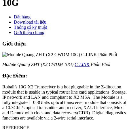
10G
Đặt hàng
Download tài liệu
Thông số kỹ thuật
Giới thiệu chung
Giới thiệu
Module Quang ZHT (X2 CWDM 10G)
C-LINK
Phân Phối
Đặc Điểm:
Roball’s 10G X2 Transceiver is a hot pluggable in the Z-direction
module that is usable in typical router line card applications, Storage,
IP network and LAN and compliant to X2 MSA. The Module is a
fully integrated 10.3Gbit/s optical transceiver module that consists of
a 10.3Gbit/s optical transmitter and receiver, XAUI interface, Mux
and Demux with clock and data recovery(CDR). Digital diagnostics
functions are available via a 2-wire serial interface.
REFERENCE