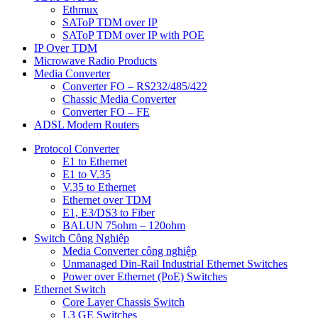
Ethmux
SAToP TDM over IP
SAToP TDM over IP with POE
IP Over TDM
Microwave Radio Products
Media Converter
Converter FO – RS232/485/422
Chassic Media Converter
Converter FO – FE
ADSL Modem Routers
Protocol Converter
E1 to Ethernet
E1 to V.35
V.35 to Ethernet
Ethernet over TDM
E1, E3/DS3 to Fiber
BALUN 75ohm – 120ohm
Switch Công Nghiệp
Media Converter công nghiệp
Unmanaged Din-Rail Industrial Ethernet Switches
Power over Ethernet (PoE) Switches
Ethernet Switch
Core Layer Chassis Switch
L3 GE Switches