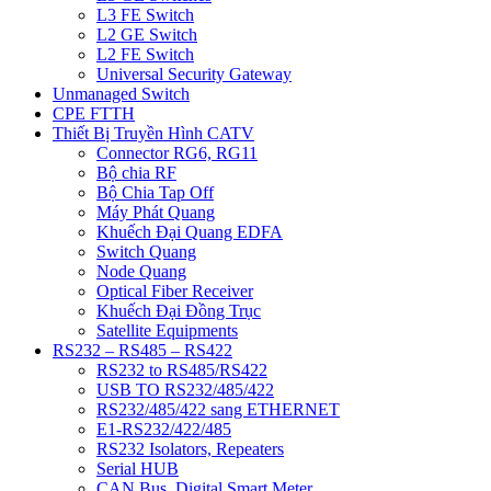
L3 FE Switch
L2 GE Switch
L2 FE Switch
Universal Security Gateway
Unmanaged Switch
CPE FTTH
Thiết Bị Truyền Hình CATV
Connector RG6, RG11
Bộ chia RF
Bộ Chia Tap Off
Máy Phát Quang
Khuếch Đại Quang EDFA
Switch Quang
Node Quang
Optical Fiber Receiver
Khuếch Đại Đồng Trục
Satellite Equipments
RS232 – RS485 – RS422
RS232 to RS485/RS422
USB TO RS232/485/422
RS232/485/422 sang ETHERNET
E1-RS232/422/485
RS232 Isolators, Repeaters
Serial HUB
CAN Bus, Digital Smart Meter