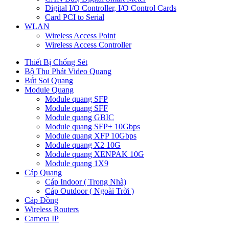
Digital I/O Controller, I/O Control Cards
Card PCI to Serial
WLAN
Wireless Access Point
Wireless Access Controller
Thiết Bị Chống Sét
Bộ Thu Phát Video Quang
Bút Soi Quang
Module Quang
Module quang SFP
Module quang SFF
Module quang GBIC
Module quang SFP+ 10Gbps
Module quang XFP 10Gbps
Module quang X2 10G
Module quang XENPAK 10G
Module quang 1X9
Cáp Quang
Cáp Indoor ( Trong Nhà)
Cáp Outdoor ( Ngoài Trời )
Cáp Đồng
Wireless Routers
Camera IP