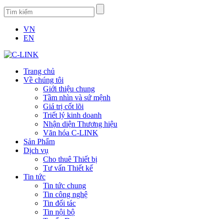
VN
EN
Trang chủ
Về chúng tôi
Giới thiệu chung
Tầm nhìn và sứ mệnh
Giá trị cốt lõi
Triết lý kinh doanh
Nhận diện Thương hiệu
Văn hóa C-LINK
Sản Phẩm
Dịch vụ
Cho thuê Thiết bị
Tư vấn Thiết kế
Tin tức
Tin tức chung
Tin công nghệ
Tin đối tác
Tin nội bộ