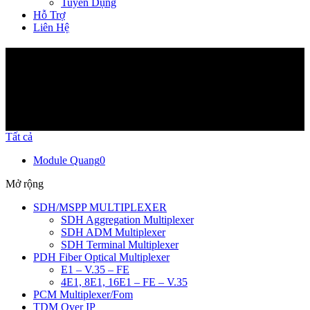
Tuyển Dụng
Hỗ Trợ
Liên Hệ
Sản Phẩm
Tất cả
Module Quang
0
Mở rộng
SDH/MSPP MULTIPLEXER
SDH Aggregation Multiplexer
SDH ADM Multiplexer
SDH Terminal Multiplexer
PDH Fiber Optical Multiplexer
E1 – V.35 – FE
4E1, 8E1, 16E1 – FE – V.35
PCM Multiplexer/Fom
TDM Over IP