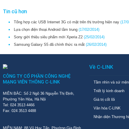
Tin cũ hơn
Tổng hợp các USB Internet 3G có mặt trên thị trường hiện nay
(17/0
Lựa chọn điện thoại Android tầm trung
(17/02/2014)
Sony giới thiệu siêu phẩm mới Xperia Z2
(25/02/2014)
Samsung Galaxy S5 đã chính thức ra mắt
(26/02/2014)
Về C-LINK
CÔNG TY CỔ PHẦN CÔNG NGHỆ
MẠNG VIỄN THÔNG C-LINK
Tầm nhìn và sứ mện
Triết lý kinh doanh
MIỀN BẮC: Số 2 Ngõ 36 Nguyễn Thị Định,
Phường Yên Hòa, Hà Nội
Giá trị cốt lõi
Tel: 024 3513 4466
Văn hóa C-LINK
Fax: 024 3513 4488
Nhận diện Thương h
MIỀN NAM: 88 Vũ Huy Tấn, Phường Gia Định,