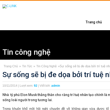
Trang chủ
Tin công nghệ
»
»
»
Sự sống sẽ bị đe dọa bởi trí tuệ nh
Trang Chủ
Tin Tức
Tin Công Nghệ
Sự sống sẽ bị đe dọa bởi trí tuệ 
10/11/2014 | Lượt xem:
92
| Viết bởi:
admin
Nhà tỷ phú Elon Musk thẳng thắn cho rằng trí tuệ nhân tạo chính là 
sống loài người trong tương lai.
Trong khuôn khổ một hội nghị chuyên đề về không gian vừa được tổ