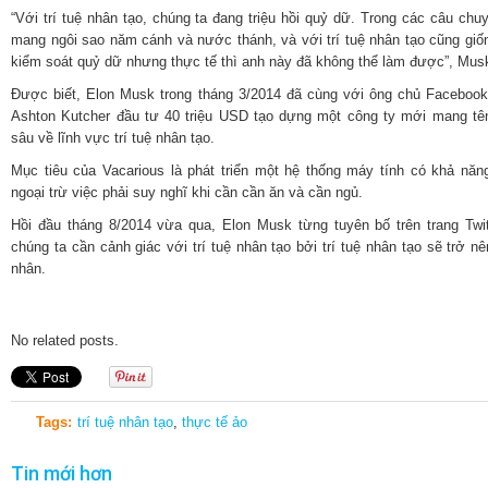
“Với trí tuệ nhân tạo, chúng ta đang triệu hồi quỷ dữ. Trong các câu chu
mang ngôi sao năm cánh và nước thánh, và với trí tuệ nhân tạo cũng giốn
kiểm soát quỷ dữ nhưng thực tế thì anh này đã không thể làm được”, Mus
Được biết, Elon Musk trong tháng 3/2014 đã cùng với ông chủ Facebook
Ashton Kutcher đầu tư 40 triệu USD tạo dựng một công ty mới mang tê
sâu về lĩnh vực trí tuệ nhân tạo.
Mục tiêu của Vacarious là phát triển một hệ thống máy tính có khả năn
ngoại trừ việc phải suy nghĩ khi cần cần ăn và cần ngủ.
Hồi đầu tháng 8/2014 vừa qua, Elon Musk từng tuyên bố trên trang Twi
chúng ta cần cảnh giác với trí tuệ nhân tạo bởi trí tuệ nhân tạo sẽ trở 
nhân.
No related posts.
Tags:
trí tuệ nhân tạo
,
thực tế ảo
Tin mới hơn