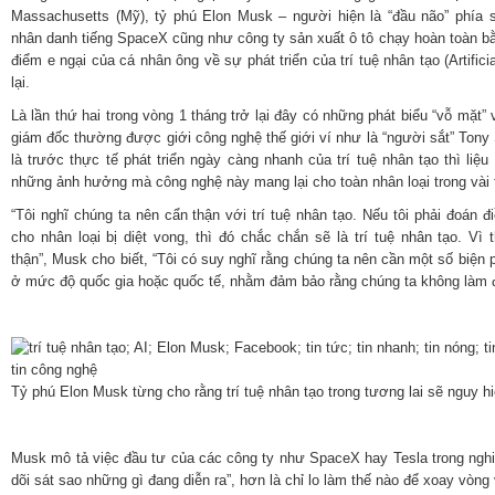
Massachusetts (Mỹ), tỷ phú Elon Musk – người hiện là “đầu não” phía 
nhân danh tiếng SpaceX cũng như công ty sản xuất ô tô chạy hoàn toàn bằ
điểm e ngại của cá nhân ông về sự phát triển của trí tuệ nhân tạo (Artificia
lại.
Là lần thứ hai trong vòng 1 tháng trở lại đây có những phát biểu “vỗ mặt” v
giám đốc thường được giới công nghệ thế giới ví như là “người sắt” Tony 
là trước thực tế phát triển ngày càng nhanh của trí tuệ nhân tạo thì liệ
những ảnh hưởng mà công nghệ này mang lại cho toàn nhân loại trong vài t
“Tôi nghĩ chúng ta nên cẩn thận với trí tuệ nhân tạo. Nếu tôi phải đoán đ
cho nhân loại bị diệt vong, thì đó chắc chắn sẽ là trí tuệ nhân tạo. Vì 
thận”, Musk cho biết, “Tôi có suy nghĩ rằng chúng ta nên cần một số biện p
ở mức độ quốc gia hoặc quốc tế, nhằm đảm bảo rằng chúng ta không làm đi
Tỷ phú Elon Musk từng cho rằng trí tuệ nhân tạo trong tương lai sẽ nguy h
Musk mô tả việc đầu tư của các công ty như SpaceX hay Tesla trong nghiên
dõi sát sao những gì đang diễn ra”, hơn là chỉ lo làm thế nào để xoay vòng