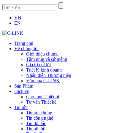
VN
EN
Trang chủ
Về chúng tôi
Giới thiệu chung
Tầm nhìn và sứ mệnh
Giá trị cốt lõi
Triết lý kinh doanh
Nhận diện Thương hiệu
Văn hóa C-LINK
Sản Phẩm
Dịch vụ
Cho thuê Thiết bị
Tư vấn Thiết kế
Tin tức
Tin tức chung
Tin công nghệ
Tin đối tác
Tin nội bộ