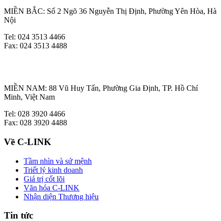
MIỀN BẮC: Số 2 Ngõ 36 Nguyễn Thị Định, Phường Yên Hòa, Hà
Nội
Tel: 024 3513 4466
Fax: 024 3513 4488
MIỀN NAM: 88 Vũ Huy Tấn, Phường Gia Định, TP. Hồ Chí
Minh, Việt Nam
Tel: 028 3920 4466
Fax: 028 3920 4488
Về C-LINK
Tầm nhìn và sứ mệnh
Triết lý kinh doanh
Giá trị cốt lõi
Văn hóa C-LINK
Nhận diện Thương hiệu
Tin tức