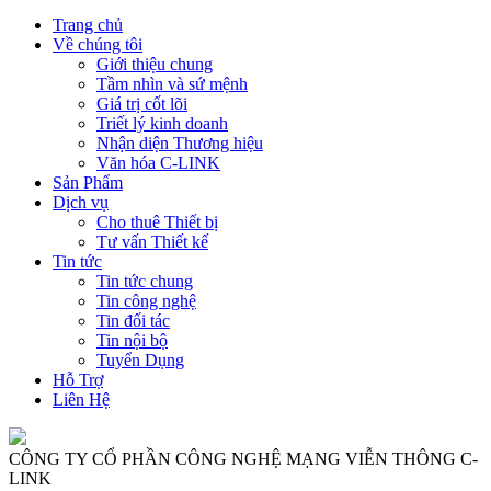
Trang chủ
Về chúng tôi
Giới thiệu chung
Tầm nhìn và sứ mệnh
Giá trị cốt lõi
Triết lý kinh doanh
Nhận diện Thương hiệu
Văn hóa C-LINK
Sản Phẩm
Dịch vụ
Cho thuê Thiết bị
Tư vấn Thiết kế
Tin tức
Tin tức chung
Tin công nghệ
Tin đối tác
Tin nội bộ
Tuyển Dụng
Hỗ Trợ
Liên Hệ
CÔNG TY CỔ PHẦN CÔNG NGHỆ MẠNG VIỄN THÔNG C-
LINK