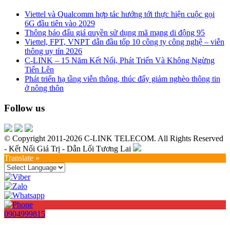
Viettel và Qualcomm hợp tác hướng tới thực hiện cuộc gọi
6G đầu tiên vào 2029
Thông báo đấu giá quyền sử dụng mã mạng di động 95
Viettel, FPT, VNPT dẫn đầu tốp 10 công ty công nghệ – viễn
thông uy tín 2026
C-LINK – 15 Năm Kết Nối, Phát Triển Và Không Ngừng
Tiến Lên
Phát triển hạ tầng viễn thông, thúc đẩy giảm nghèo thông tin
ở nông thôn
Follow us
© Copyright 2011-2026 C-LINK TELECOM. All Rights Reserved
- Kết Nối Giá Trị - Dẫn Lối Tương Lai
Translate »
0904999815