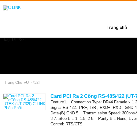
Trang chủ
Tag: UT-732I
»
UT-732I
Trang Chủ
Card PCI Ra 2 Cổng RS-485/422 (UT-7
Feature1. Connection Type: DR44 Female x 1 2.
Signal RS-422: T/R+, T/R-, RXD+, RXD-, GND 4
Data-(B) GND 5. Transmission Speed: 300bps-92
8 7. Stop Bit: 1, 1.5, 2 8. Parity Bit: None, E
Control: RTS/CTS