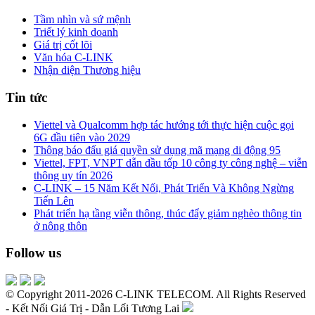
Tầm nhìn và sứ mệnh
Triết lý kinh doanh
Giá trị cốt lõi
Văn hóa C-LINK
Nhận diện Thương hiệu
Tin tức
Viettel và Qualcomm hợp tác hướng tới thực hiện cuộc gọi
6G đầu tiên vào 2029
Thông báo đấu giá quyền sử dụng mã mạng di động 95
Viettel, FPT, VNPT dẫn đầu tốp 10 công ty công nghệ – viễn
thông uy tín 2026
C-LINK – 15 Năm Kết Nối, Phát Triển Và Không Ngừng
Tiến Lên
Phát triển hạ tầng viễn thông, thúc đẩy giảm nghèo thông tin
ở nông thôn
Follow us
© Copyright 2011-2026 C-LINK TELECOM. All Rights Reserved
- Kết Nối Giá Trị - Dẫn Lối Tương Lai