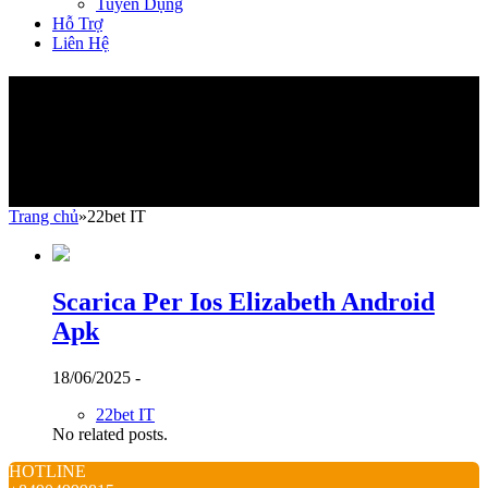
Tuyển Dụng
Hỗ Trợ
Liên Hệ
22bet IT
Trang chủ
»
22bet IT
Scarica Per Ios Elizabeth Android
Apk
18/06/2025 -
22bet IT
No related posts.
HOTLINE