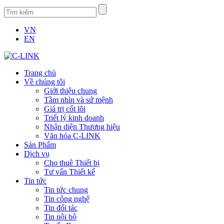
VN
EN
Trang chủ
Về chúng tôi
Giới thiệu chung
Tầm nhìn và sứ mệnh
Giá trị cốt lõi
Triết lý kinh doanh
Nhận diện Thương hiệu
Văn hóa C-LINK
Sản Phẩm
Dịch vụ
Cho thuê Thiết bị
Tư vấn Thiết kế
Tin tức
Tin tức chung
Tin công nghệ
Tin đối tác
Tin nội bộ