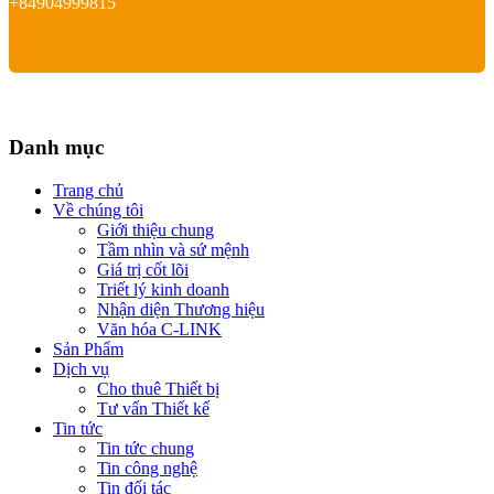
+84904999815
Danh mục
Trang chủ
Về chúng tôi
Giới thiệu chung
Tầm nhìn và sứ mệnh
Giá trị cốt lõi
Triết lý kinh doanh
Nhận diện Thương hiệu
Văn hóa C-LINK
Sản Phẩm
Dịch vụ
Cho thuê Thiết bị
Tư vấn Thiết kế
Tin tức
Tin tức chung
Tin công nghệ
Tin đối tác