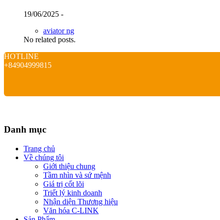
19/06/2025 -
aviator ng
No related posts.
HOTLINE
+84904999815
Danh mục
Trang chủ
Về chúng tôi
Giới thiệu chung
Tầm nhìn và sứ mệnh
Giá trị cốt lõi
Triết lý kinh doanh
Nhận diện Thương hiệu
Văn hóa C-LINK
Sản Phẩm