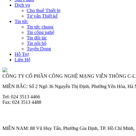
Dịch vụ
Cho thuê Thiết bị
Tư vấn Thiết kế
Tin tức
Tin tức chung
Tin công nghệ
Tin đối tác
Tin nội bộ
Tuyển Dụng
Hỗ Trợ
Liên Hệ
CÔNG TY CỔ PHẦN CÔNG NGHỆ MẠNG VIỄN THÔNG C-L
MIỀN BẮC: Số 2 Ngõ 36 Nguyễn Thị Định, Phường Yên Hòa, Hà 
Tel: 024 3513 4466
Fax: 024 3513 4488
MIỀN NAM: 88 Vũ Huy Tấn, Phường Gia Định, TP. Hồ Chí Minh,