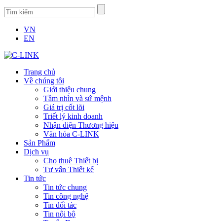
VN
EN
Trang chủ
Về chúng tôi
Giới thiệu chung
Tầm nhìn và sứ mệnh
Giá trị cốt lõi
Triết lý kinh doanh
Nhận diện Thương hiệu
Văn hóa C-LINK
Sản Phẩm
Dịch vụ
Cho thuê Thiết bị
Tư vấn Thiết kế
Tin tức
Tin tức chung
Tin công nghệ
Tin đối tác
Tin nội bộ