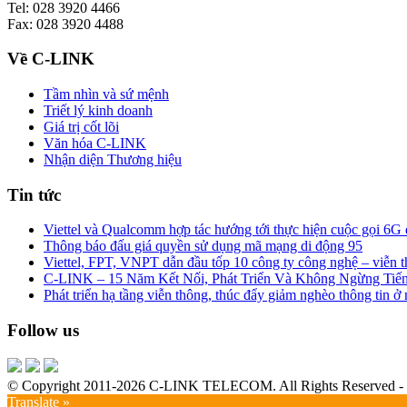
Tel: 028 3920 4466
Fax: 028 3920 4488
Về C-LINK
Tầm nhìn và sứ mệnh
Triết lý kinh doanh
Giá trị cốt lõi
Văn hóa C-LINK
Nhận diện Thương hiệu
Tin tức
Viettel và Qualcomm hợp tác hướng tới thực hiện cuộc gọi 6G 
Thông báo đấu giá quyền sử dụng mã mạng di động 95
Viettel, FPT, VNPT dẫn đầu tốp 10 công ty công nghệ – viễn t
C-LINK – 15 Năm Kết Nối, Phát Triển Và Không Ngừng Tiế
Phát triển hạ tầng viễn thông, thúc đẩy giảm nghèo thông tin ở
Follow us
© Copyright 2011-2026 C-LINK TELECOM. All Rights Reserved - K
Translate »