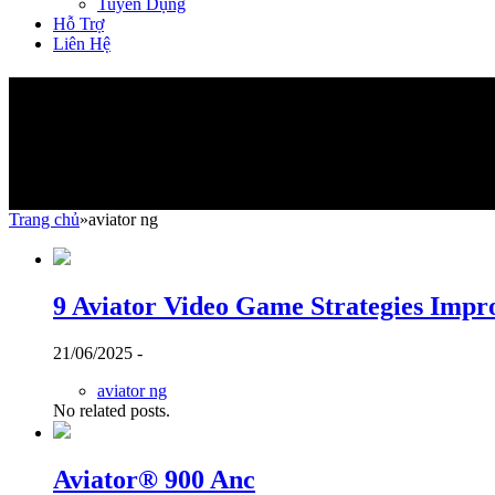
Tuyển Dụng
Hỗ Trợ
Liên Hệ
aviator ng
Trang chủ
»
aviator ng
9 Aviator Video Game Strategies Imp
21/06/2025 -
aviator ng
No related posts.
Aviator® 900 Anc