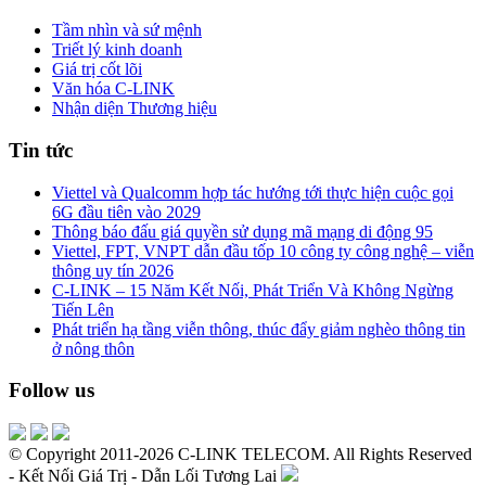
Tầm nhìn và sứ mệnh
Triết lý kinh doanh
Giá trị cốt lõi
Văn hóa C-LINK
Nhận diện Thương hiệu
Tin tức
Viettel và Qualcomm hợp tác hướng tới thực hiện cuộc gọi
6G đầu tiên vào 2029
Thông báo đấu giá quyền sử dụng mã mạng di động 95
Viettel, FPT, VNPT dẫn đầu tốp 10 công ty công nghệ – viễn
thông uy tín 2026
C-LINK – 15 Năm Kết Nối, Phát Triển Và Không Ngừng
Tiến Lên
Phát triển hạ tầng viễn thông, thúc đẩy giảm nghèo thông tin
ở nông thôn
Follow us
© Copyright 2011-2026 C-LINK TELECOM. All Rights Reserved
- Kết Nối Giá Trị - Dẫn Lối Tương Lai