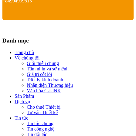
+84904999815
Danh mục
Trang chủ
Về chúng tôi
Giới thiệu chung
Tầm nhìn và sứ mệnh
Giá trị cốt lõi
Triết lý kinh doanh
Nhận diện Thương hiệu
Văn hóa C-LINK
Sản Phẩm
Dịch vụ
Cho thuê Thiết bị
Tư vấn Thiết kế
Tin tức
Tin tức chung
Tin công nghệ
Tin đối tác