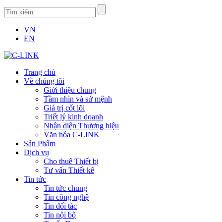
VN
EN
Trang chủ
Về chúng tôi
Giới thiệu chung
Tầm nhìn và sứ mệnh
Giá trị cốt lõi
Triết lý kinh doanh
Nhận diện Thương hiệu
Văn hóa C-LINK
Sản Phẩm
Dịch vụ
Cho thuê Thiết bị
Tư vấn Thiết kế
Tin tức
Tin tức chung
Tin công nghệ
Tin đối tác
Tin nội bộ