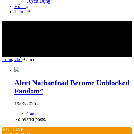
Tuyển Dụng
Hỗ Trợ
Liên Hệ
Game
Trang chủ
»
Game
Alert Nathanfnad Became Unblocked
Fandom”
19/06/2025 -
Game
No related posts.
HOTLINE