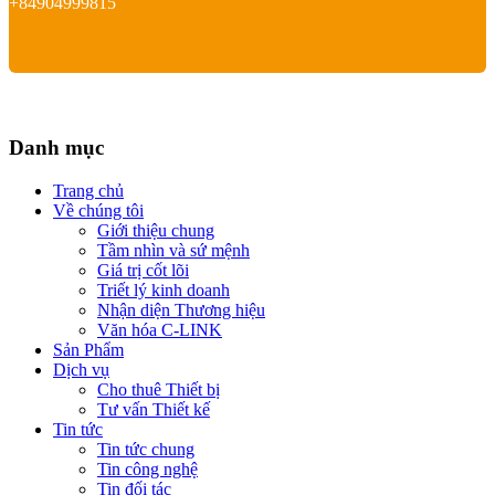
+84904999815
Danh mục
Trang chủ
Về chúng tôi
Giới thiệu chung
Tầm nhìn và sứ mệnh
Giá trị cốt lõi
Triết lý kinh doanh
Nhận diện Thương hiệu
Văn hóa C-LINK
Sản Phẩm
Dịch vụ
Cho thuê Thiết bị
Tư vấn Thiết kế
Tin tức
Tin tức chung
Tin công nghệ
Tin đối tác