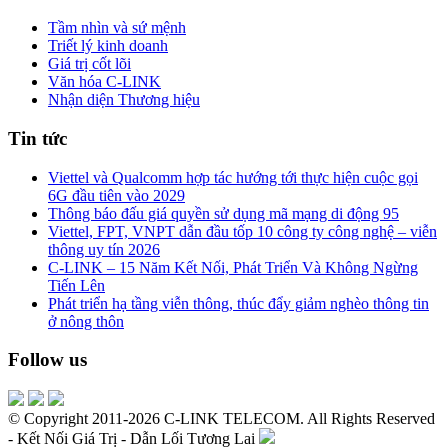
Tầm nhìn và sứ mệnh
Triết lý kinh doanh
Giá trị cốt lõi
Văn hóa C-LINK
Nhận diện Thương hiệu
Tin tức
Viettel và Qualcomm hợp tác hướng tới thực hiện cuộc gọi
6G đầu tiên vào 2029
Thông báo đấu giá quyền sử dụng mã mạng di động 95
Viettel, FPT, VNPT dẫn đầu tốp 10 công ty công nghệ – viễn
thông uy tín 2026
C-LINK – 15 Năm Kết Nối, Phát Triển Và Không Ngừng
Tiến Lên
Phát triển hạ tầng viễn thông, thúc đẩy giảm nghèo thông tin
ở nông thôn
Follow us
© Copyright 2011-2026 C-LINK TELECOM. All Rights Reserved
- Kết Nối Giá Trị - Dẫn Lối Tương Lai