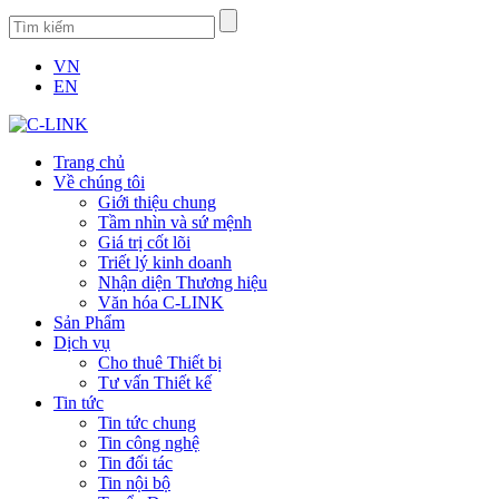
VN
EN
Trang chủ
Về chúng tôi
Giới thiệu chung
Tầm nhìn và sứ mệnh
Giá trị cốt lõi
Triết lý kinh doanh
Nhận diện Thương hiệu
Văn hóa C-LINK
Sản Phẩm
Dịch vụ
Cho thuê Thiết bị
Tư vấn Thiết kế
Tin tức
Tin tức chung
Tin công nghệ
Tin đối tác
Tin nội bộ