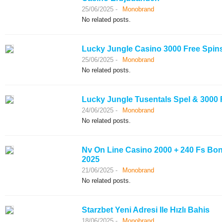
25/06/2025 -
Monobrand
No related posts.
Lucky Jungle Casino 3000 Free Spin
25/06/2025 -
Monobrand
No related posts.
Lucky Jungle Tusentals Spel & 3000 
24/06/2025 -
Monobrand
No related posts.
Nv On Line Casino 2000 + 240 Fs Bo
2025
21/06/2025 -
Monobrand
No related posts.
Starzbet Yeni Adresi Ile Hızlı Bahis
18/06/2025 -
Monobrand