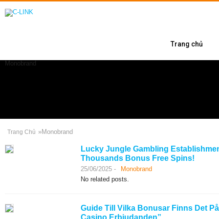
Trang chủ
Monobrand
»
Monobrand
Trang Chủ
Lucky Jungle Gambling Establishmen
Thousands Bonus Free Spins!
25/06/2025 -
Monobrand
No related posts.
Guide Till Vilka Bonusar Finns Det P
Casino Erbjudanden”