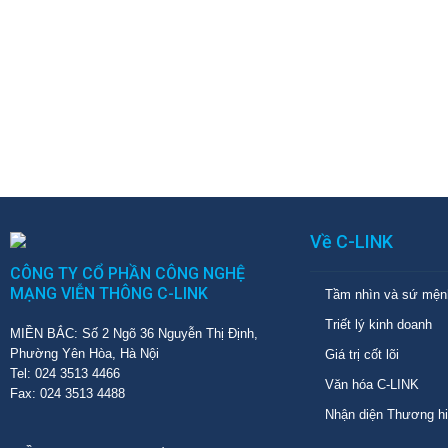
Về C-LINK
CÔNG TY CỔ PHẦN CÔNG NGHỆ
MẠNG VIỄN THÔNG C-LINK
Tầm nhìn và sứ mện
Triết lý kinh doanh
MIỀN BẮC: Số 2 Ngõ 36 Nguyễn Thị Định,
Phường Yên Hòa, Hà Nội
Giá trị cốt lõi
Tel: 024 3513 4466
Văn hóa C-LINK
Fax: 024 3513 4488
Nhận diện Thương h