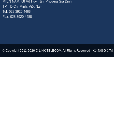
MIỀN NAM: 88 Vũ Huy Tấn, Phường Gia Định,
TP. Hồ Chí Minh, Việt Nam
Tel: 028 3920 4466
Fax: 028 3920 4488
© Copyright 2011-2026 C-LINK TELECOM. All Rights Reserved - Kết Nối Giá Trị 