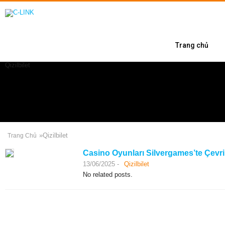
Trang chủ
Qizilbilet
»
Qizilbilet
Trang Chủ
Casino Oyunları Silvergames’te Çevri
13/06/2025 -
Qizilbilet
No related posts.