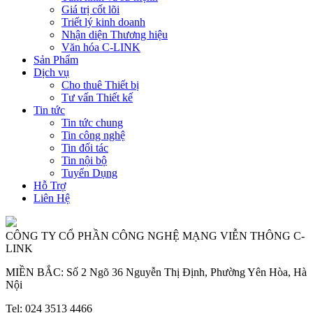
Giá trị cốt lõi
Triết lý kinh doanh
Nhận diện Thương hiệu
Văn hóa C-LINK
Sản Phẩm
Dịch vụ
Cho thuê Thiết bị
Tư vấn Thiết kế
Tin tức
Tin tức chung
Tin công nghệ
Tin đối tác
Tin nội bộ
Tuyển Dụng
Hỗ Trợ
Liên Hệ
CÔNG TY CỔ PHẦN CÔNG NGHỆ MẠNG VIỄN THÔNG C-
LINK
MIỀN BẮC: Số 2 Ngõ 36 Nguyễn Thị Định, Phường Yên Hòa, Hà
Nội
Tel: 024 3513 4466