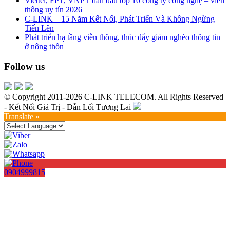
Viettel, FPT, VNPT dẫn đầu tốp 10 công ty công nghệ – viễn
thông uy tín 2026
C-LINK – 15 Năm Kết Nối, Phát Triển Và Không Ngừng
Tiến Lên
Phát triển hạ tầng viễn thông, thúc đẩy giảm nghèo thông tin
ở nông thôn
Follow us
© Copyright 2011-2026 C-LINK TELECOM. All Rights Reserved
- Kết Nối Giá Trị - Dẫn Lối Tương Lai
Translate »
0904999815