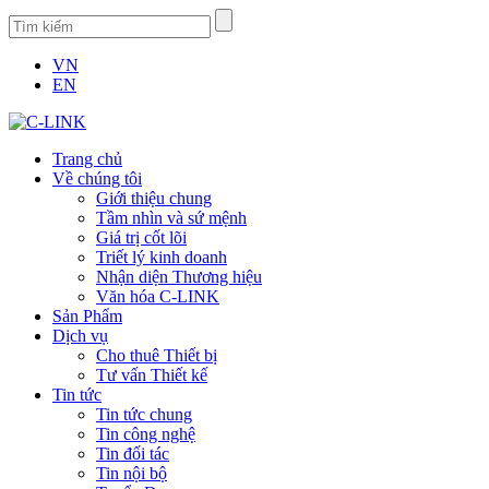
VN
EN
Trang chủ
Về chúng tôi
Giới thiệu chung
Tầm nhìn và sứ mệnh
Giá trị cốt lõi
Triết lý kinh doanh
Nhận diện Thương hiệu
Văn hóa C-LINK
Sản Phẩm
Dịch vụ
Cho thuê Thiết bị
Tư vấn Thiết kế
Tin tức
Tin tức chung
Tin công nghệ
Tin đối tác
Tin nội bộ