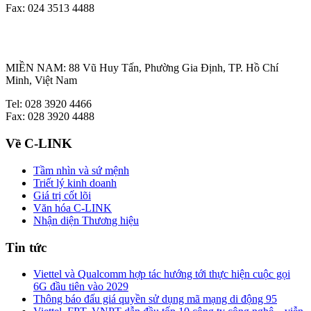
Fax: 024 3513 4488
MIỀN NAM: 88 Vũ Huy Tấn, Phường Gia Định, TP. Hồ Chí
Minh, Việt Nam
Tel: 028 3920 4466
Fax: 028 3920 4488
Về C-LINK
Tầm nhìn và sứ mệnh
Triết lý kinh doanh
Giá trị cốt lõi
Văn hóa C-LINK
Nhận diện Thương hiệu
Tin tức
Viettel và Qualcomm hợp tác hướng tới thực hiện cuộc gọi
6G đầu tiên vào 2029
Thông báo đấu giá quyền sử dụng mã mạng di động 95