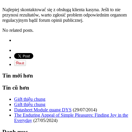
Najlepiej skontaktować się z obsługą klienta kasyna. Jeśli to nie
przynosi rezultatów, warto zgłosić problem odpowiednim organom
regulacyjnym bądź forum opinii publicznej.
No related posts.
Tin mới hơn
Tin cũ hơn
Giới thiệu chung
Giới thiệu chung
Datasheet Module quang DYS
(29/07/2014)
The Enduring Appeal of Simple Pleasures: Finding Joy in the
Everyday
(27/05/2024)
Danh mục