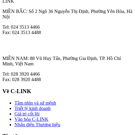
LINK
MIỀN BẮC: Số 2 Ngõ 36 Nguyễn Thị Định, Phường Yên Hòa, Hà
Nội
Tel: 024 3513 4466
Fax: 024 3513 4488
MIỀN NAM: 88 Vũ Huy Tấn, Phường Gia Định, TP. Hồ Chí
Minh, Việt Nam
Tel: 028 3920 4466
Fax: 028 3920 4488
Về C-LINK
Tầm nhìn và sứ mệnh
Triết lý kinh doanh
Giá trị cốt lõi
Văn hóa C-LINK
Nhận diện Thương hiệu