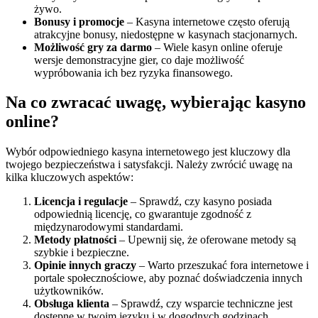
żywo.
Bonusy i promocje
– Kasyna internetowe często oferują
atrakcyjne bonusy, niedostępne w kasynach stacjonarnych.
Możliwość gry za darmo
– Wiele kasyn online oferuje
wersje demonstracyjne gier, co daje możliwość
wypróbowania ich bez ryzyka finansowego.
Na co zwracać uwagę, wybierając kasyno
online?
Wybór odpowiedniego kasyna internetowego jest kluczowy dla
twojego bezpieczeństwa i satysfakcji. Należy zwrócić uwagę na
kilka kluczowych aspektów:
Licencja i regulacje
– Sprawdź, czy kasyno posiada
odpowiednią licencję, co gwarantuje zgodność z
międzynarodowymi standardami.
Metody płatności
– Upewnij się, że oferowane metody są
szybkie i bezpieczne.
Opinie innych graczy
– Warto przeszukać fora internetowe i
portale społecznościowe, aby poznać doświadczenia innych
użytkowników.
Obsługa klienta
– Sprawdź, czy wsparcie techniczne jest
dostępne w twoim języku i w dogodnych godzinach.