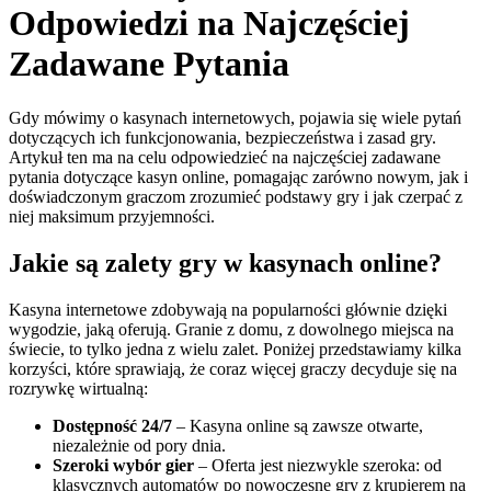
Odpowiedzi na Najczęściej
Zadawane Pytania
Gdy mówimy o kasynach internetowych, pojawia się wiele pytań
dotyczących ich funkcjonowania, bezpieczeństwa i zasad gry.
Artykuł ten ma na celu odpowiedzieć na najczęściej zadawane
pytania dotyczące kasyn online, pomagając zarówno nowym, jak i
doświadczonym graczom zrozumieć podstawy gry i jak czerpać z
niej maksimum przyjemności.
Jakie są zalety gry w kasynach online?
Kasyna internetowe zdobywają na popularności głównie dzięki
wygodzie, jaką oferują. Granie z domu, z dowolnego miejsca na
świecie, to tylko jedna z wielu zalet. Poniżej przedstawiamy kilka
korzyści, które sprawiają, że coraz więcej graczy decyduje się na
rozrywkę wirtualną:
Dostępność 24/7
– Kasyna online są zawsze otwarte,
niezależnie od pory dnia.
Szeroki wybór gier
– Oferta jest niezwykle szeroka: od
klasycznych automatów po nowoczesne gry z krupierem na