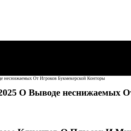
де неснижаемых От Игроков Букмекерской Конторы
2025 О Выводе неснижаемых О