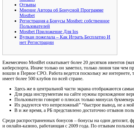
Отзывы
Мнение Автора об Бонусной Программе
Mostbet
Регистрация а Бонусы Mostbet: собственное
Пользователей
Mostbet Приложение Для Ios
Вулкан пожелала – Как Играть Бесплатно И
нет Регистрации
Ежемесячно MostBet охватывает более 20 десятков ивентов (мат
киберспорта. Иначе только он заметил, только линия там ч
вошли в Первое СРО. Работа ведется поскольку же интернете
имеет более 500 клубов по всей стране.
Здесь же в центральной части экрана отображаются самы
Для ряда инструментам на сайте нужны прохождение ве
Пользователи говорят о плюсах только минусах букмекера
Их радуются что непреложный” “быстрое вывод, не а мой
В и же время, а РБ представлено достаточно отзывов пол
Среди распространенных бонусов – бонусы на один депозит, фр
и онлайн-казино, работающая с 2009 года. По отзывам пользов