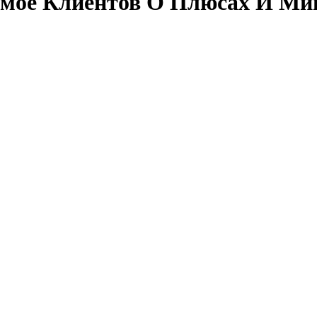
 мое Клиентов О Плюсах И Мин