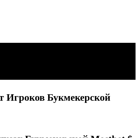
т Игроков Букмекерской