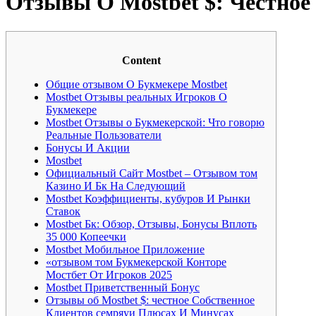
Отзывы О Mostbet $: Честное
Content
Общие отзывом О Букмекере Mostbet
Mostbet Отзывы реальных Игроков О
Букмекере
Mostbet Отзывы о Букмекерской: Что говорю
Реальные Пользователи
Бонусы И Акции
Mostbet
Официальный Сайт Mostbet – Отзывом том
Казино И Бк На Следующий
Mostbet Коэффициенты, кубуров И Рынки
Ставок
Mostbet Бк: Обзор, Отзывы, Бонусы Вплоть
35 000 Копеечки
Mostbet Мобильное Приложение
«отзывом том Букмекерской Конторе
Мостбет От Игроков 2025
Mostbet Приветственный Бонус
Отзывы об Mostbet $: честное Собственное
Клиентов семряуи Плюсах И Минусах