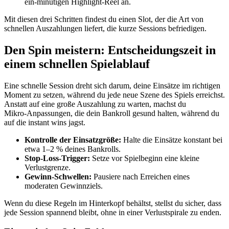
ein‑minütigen Highlight‑Reel an.
Mit diesen drei Schritten findest du einen Slot, der die Art von
schnellen Auszahlungen liefert, die kurze Sessions befriedigen.
Den Spin meistern: Entscheidungszeit in
einem schnellen Spielablauf
Eine schnelle Session dreht sich darum, deine Einsätze im richtigen
Moment zu setzen, während du jede neue Szene des Spiels erreichst.
Anstatt auf eine große Auszahlung zu warten, machst du
Mikro‑Anpassungen, die dein Bankroll gesund halten, während du
auf die instant wins jagst.
Kontrolle der Einsatzgröße:
Halte die Einsätze konstant bei
etwa 1–2 % deines Bankrolls.
Stop‑Loss‑Trigger:
Setze vor Spielbeginn eine kleine
Verlustgrenze.
Gewinn‑Schwellen:
Pausiere nach Erreichen eines
moderaten Gewinnziels.
Wenn du diese Regeln im Hinterkopf behältst, stellst du sicher, dass
jede Session spannend bleibt, ohne in einer Verlustspirale zu enden.