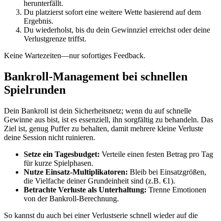
herunterfällt.
Du platzierst sofort eine weitere Wette basierend auf dem
Ergebnis.
Du wiederholst, bis du dein Gewinnziel erreichst oder deine
Verlustgrenze triffst.
Keine Wartezeiten—nur sofortiges Feedback.
Bankroll-Management bei schnellen
Spielrunden
Dein Bankroll ist dein Sicherheitsnetz; wenn du auf schnelle
Gewinne aus bist, ist es essenziell, ihn sorgfältig zu behandeln. Das
Ziel ist, genug Puffer zu behalten, damit mehrere kleine Verluste
deine Session nicht ruinieren.
Setze ein Tagesbudget:
Verteile einen festen Betrag pro Tag
für kurze Spielphasen.
Nutze Einsatz‑Multiplikatoren:
Bleib bei Einsatzgrößen,
die Vielfache deiner Grundeinheit sind (z.B. €1).
Betrachte Verluste als Unterhaltung:
Trenne Emotionen
von der Bankroll‑Berechnung.
So kannst du auch bei einer Verlustserie schnell wieder auf die