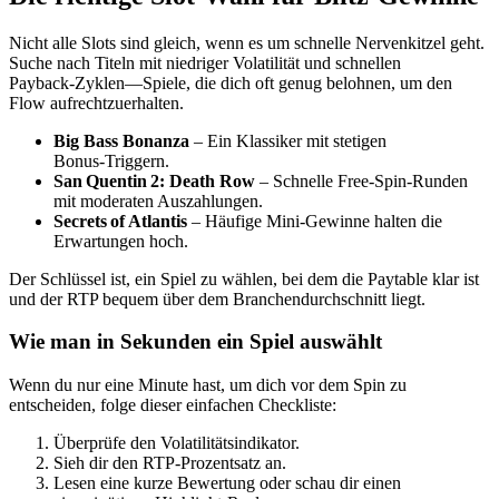
Nicht alle Slots sind gleich, wenn es um schnelle Nervenkitzel geht.
Suche nach Titeln mit niedriger Volatilität und schnellen
Payback‑Zyklen—Spiele, die dich oft genug belohnen, um den
Flow aufrechtzuerhalten.
Big Bass Bonanza
– Ein Klassiker mit stetigen
Bonus‑Triggern.
San Quentin 2: Death Row
– Schnelle Free‑Spin-Runden
mit moderaten Auszahlungen.
Secrets of Atlantis
– Häufige Mini‑Gewinne halten die
Erwartungen hoch.
Der Schlüssel ist, ein Spiel zu wählen, bei dem die Paytable klar ist
und der RTP bequem über dem Branchendurchschnitt liegt.
Wie man in Sekunden ein Spiel auswählt
Wenn du nur eine Minute hast, um dich vor dem Spin zu
entscheiden, folge dieser einfachen Checkliste:
Überprüfe den Volatilitätsindikator.
Sieh dir den RTP‑Prozentsatz an.
Lesen eine kurze Bewertung oder schau dir einen