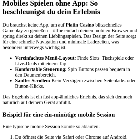
Mobiles Spielen ohne App: So
beschleunigst du dein Erlebnis
Du brauchst keine App, um auf
Platin Casino
blitzschnelles
Gameplay zu genießen—öffne einfach deinen mobilen Browser und
spring direkt zu deinen Lieblingsspielen. Das Design der Seite sorgt
für eine schnelle Navigation und minimale Ladezeiten, was
besonders unterwegs wichtig ist.
Vereinfachtes Menü‑Layout:
Finde Slots, Tischspiele oder
Live‑Deals mit einem Tap.
Komfortable Steuerung:
Spin‑Buttons passen bequem in
den Daumenbereich.
Sanftes Scrollen:
Kein Verzögern zwischen Seitenlade‑ oder
Button‑Klicks.
Das Ergebnis ist ein fast app‑ähnliches Erlebnis, das sich dennoch
natürlich auf deinem Gerät anfühlt.
Beispiel für eine ein‑minütige mobile Session
Eine typische mobile Session könnte so ablaufen:
Du öffnest die Seite via Safari oder Chrome auf Android.