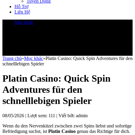
Tuyển Dụng
Hỗ Trợ
Liên Hệ
Mục khác
Trang chủ
»
Mục khác
»
Platin Casino: Quick Spin Adventures für den
schnelllebigen Spieler
Platin Casino: Quick Spin
Adventures für den
schnelllebigen Spieler
08/05/2026 | Lượt xem:
111
| Viết bởi:
admin
Wenn du den Nervenkitzel zwischen zwei Spins liebst und sofortige
Befriedigung suchst, ist
Platin Casino
genau das Richtige für dich.