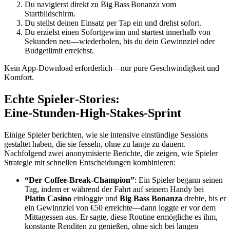
Du navigierst direkt zu Big Bass Bonanza vom
Startbildschirm.
Du stellst deinen Einsatz per Tap ein und drehst sofort.
Du erzielst einen Sofortgewinn und startest innerhalb von
Sekunden neu—wiederholen, bis du dein Gewinnziel oder
Budgetlimit erreichst.
Kein App-Download erforderlich—nur pure Geschwindigkeit und
Komfort.
Echte Spieler‑Stories:
Eine‑Stunden‑High‑Stakes‑Sprint
Einige Spieler berichten, wie sie intensive einstündige Sessions
gestaltet haben, die sie fesseln, ohne zu lange zu dauern.
Nachfolgend zwei anonymisierte Berichte, die zeigen, wie Spieler
Strategie mit schnellen Entscheidungen kombinieren:
“Der Coffee‑Break‑Champion”
: Ein Spieler begann seinen
Tag, indem er während der Fahrt auf seinem Handy bei
Platin Casino
einloggte und
Big Bass Bonanza
drehte, bis er
ein Gewinnziel von €50 erreichte—dann loggte er vor dem
Mittagessen aus. Er sagte, diese Routine ermögliche es ihm,
konstante Renditen zu genießen, ohne sich bei langen