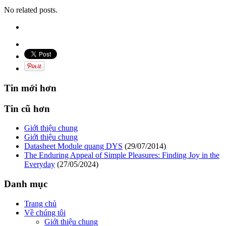
No related posts.
Tin mới hơn
Tin cũ hơn
Giới thiệu chung
Giới thiệu chung
Datasheet Module quang DYS
(29/07/2014)
The Enduring Appeal of Simple Pleasures: Finding Joy in the
Everyday
(27/05/2024)
Danh mục
Trang chủ
Về chúng tôi
Giới thiệu chung