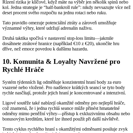
Řízení rizika je klíčové, když máte na výběr jen několik spinů nebo
kol. Jedna strategie je “half‑bankroll rule”: nikdy nevsazujte více než
deset procent svého rozpočtu na jednu rotaci nebo ruku.
Tato pravidlo omezuje potenciální ztráty a zároveň umožňuje
významné výhry, které udržují adrenalin naživu.
Druhá taktika spočívá v nastavení stop‑loss limitu—jakmile
dosáhnete ztrátové hranice (například €10 z €20), ukončíte hru
dříve, než emoce povedou k dalšímu hazardu.
10. Komunita & Loyalty Navržené pro
Rychlé Hráče
Systém týdenních lig odměňuje konzistentní hraní body za euro
vsazené nebo vložené. Pro nadšence krátkých seancí se tyto body
rychle nasčítají, protože jejich hraní je koncentrované a intenzivní.
Ligové soutěže také nabízejí okamžité odměny pro nejlepší hráče,
což znamená, že i jedna rychlá seance může přinést hmatatelné
odměny mimo peněžní výhry—přístup k exkluzivnímu obsahu nebo
bonusovým kreditům, které lze ihned použít při další návštěvě.
Tento cyklus rychlého hraní s okamžitými odměnami posiluje zvyk