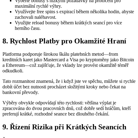
Vyberte bonusy s nízkými požadavky na protočení pro
maximální rychlé výhry.
Využívejte free spins s expirací během několika hodin, abyste
zachovali naléhavost.
Využijte reload bonusy během krátkých seancí pro více
herního času.
8. Rychlost Platby pro Okamžité Hraní
Platforma podporuje širokou škálu platebních metod—from
kreditních karet jako Mastercard a Visa po kryptoměny jako Bitcoin
a Ethereum—což zajišťuje, že vklady lze provést okamžitě téměř
odkudkoli.
Tato rozmanitost znamená, že i když jste ve spěchu, můžete si rychle
dobít účet bez nutnosti procházet složitými kroky nebo čekat na
bankovní převody.
Výběry obvykle odpovídají této rychlosti: většina výplat je
zpracována do dvou pracovních dnů, což dobře sedí hráčům, kteří
preferují krátké, rozhodné seance bez dlouhého čekání.
9. Řízení Rizika při Krátkých Seancích