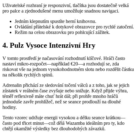
Uživatelské rozhraní je responzivní, tlačítka jsou dostatečně velká
pro palce a zjednodušené menu umožňuje snadnou navigaci.
Jedním klepnutím spustíte herní knihovnu.
Ovládání přátelské k dotykové obrazovce pro rychlé zatočení.
Režim na celou obrazovku pro pohlcující zážitek.
4. Pulz Vysoce Intenzivní Hry
V tomto prostředí je načasování rozhodnutí klíčové. Hráči často
nastaví mikro‑rozpočet—například €20—a rozhodují se, zda
riskovat vše na jednom vysokohodnotném slotu nebo rozdělit částku
na několik rychlých spinů.
Adrenalin přichází ze sledování točení válců a z toho, jak se jejich
zůstatek v reálném čase zvyšuje nebo snižuje. Když přijde výhra,
téměř reflexivně máte chuť hrát dál; při prohře mnoho hráčů
jednoduše zavře prohlížeč, než se seance prodlouží na dlouhé
hodiny.
Tento vzorec udržuje energii vysokou a délku seance krátkou—
často pod třicet minut—což dělá Wazamba ideálním pro ty, kdo
chtějí okamžité výsledky bez dlouhodobých závazků.