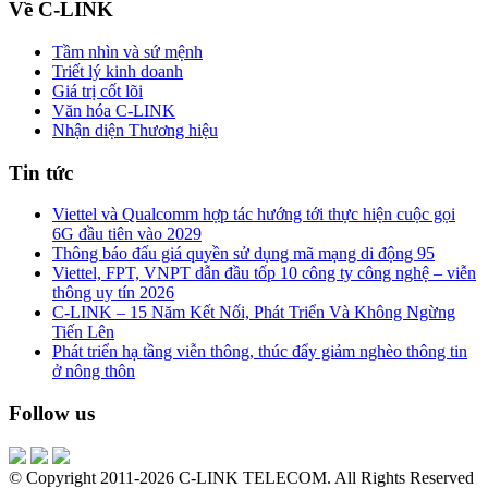
Về C-LINK
Tầm nhìn và sứ mệnh
Triết lý kinh doanh
Giá trị cốt lõi
Văn hóa C-LINK
Nhận diện Thương hiệu
Tin tức
Viettel và Qualcomm hợp tác hướng tới thực hiện cuộc gọi
6G đầu tiên vào 2029
Thông báo đấu giá quyền sử dụng mã mạng di động 95
Viettel, FPT, VNPT dẫn đầu tốp 10 công ty công nghệ – viễn
thông uy tín 2026
C-LINK – 15 Năm Kết Nối, Phát Triển Và Không Ngừng
Tiến Lên
Phát triển hạ tầng viễn thông, thúc đẩy giảm nghèo thông tin
ở nông thôn
Follow us
© Copyright 2011-2026 C-LINK TELECOM. All Rights Reserved