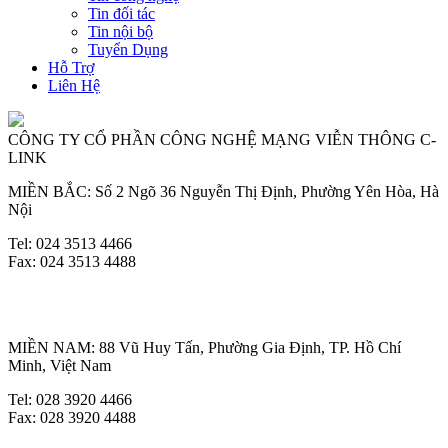
Tin đối tác
Tin nội bộ
Tuyển Dụng
Hỗ Trợ
Liên Hệ
CÔNG TY CỔ PHẦN CÔNG NGHỆ MẠNG VIỄN THÔNG C-
LINK
MIỀN BẮC: Số 2 Ngõ 36 Nguyễn Thị Định, Phường Yên Hòa, Hà
Nội
Tel: 024 3513 4466
Fax: 024 3513 4488
MIỀN NAM: 88 Vũ Huy Tấn, Phường Gia Định, TP. Hồ Chí
Minh, Việt Nam
Tel: 028 3920 4466
Fax: 028 3920 4488