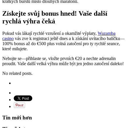
krátkých burstů místo dlouhých maratonů.
Získejte svůj bonus hned! Vaše další
rychlá výhra čeká
Pokud vás lákají rychlé vzrušení a okamžité výplaty,
Wazamba
casino
vás zve k registraci ještě dnes a k získání uvítacího balíčku—
100% bonus až do €500 plus volná zatočení pro ty rychlé seance,
které milujete.
Nebojte se—přihlaste se, vložte prvních €20 a nechte adrenalin
proudit. Vaše další velká výhra může být jen jedno zatočení daleko!
No related posts.
Tin mới hơn