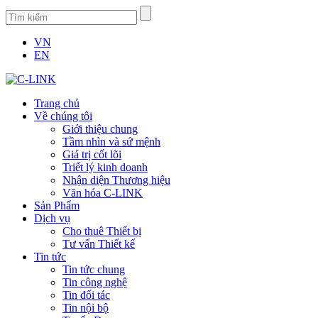
VN
EN
Trang chủ
Về chúng tôi
Giới thiệu chung
Tầm nhìn và sứ mệnh
Giá trị cốt lõi
Triết lý kinh doanh
Nhận diện Thương hiệu
Văn hóa C-LINK
Sản Phẩm
Dịch vụ
Cho thuê Thiết bị
Tư vấn Thiết kế
Tin tức
Tin tức chung
Tin công nghệ
Tin đối tác
Tin nội bộ