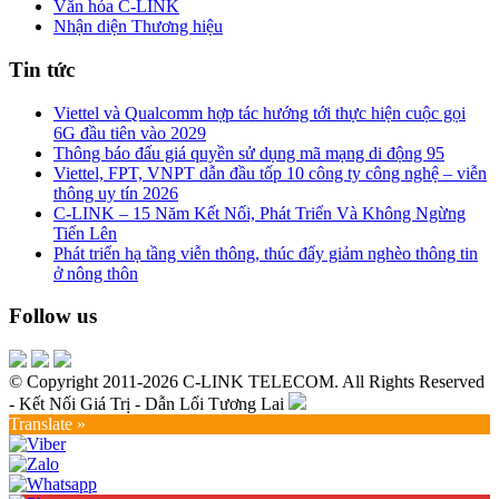
Văn hóa C-LINK
Nhận diện Thương hiệu
Tin tức
Viettel và Qualcomm hợp tác hướng tới thực hiện cuộc gọi
6G đầu tiên vào 2029
Thông báo đấu giá quyền sử dụng mã mạng di động 95
Viettel, FPT, VNPT dẫn đầu tốp 10 công ty công nghệ – viễn
thông uy tín 2026
C-LINK – 15 Năm Kết Nối, Phát Triển Và Không Ngừng
Tiến Lên
Phát triển hạ tầng viễn thông, thúc đẩy giảm nghèo thông tin
ở nông thôn
Follow us
© Copyright 2011-2026 C-LINK TELECOM. All Rights Reserved
- Kết Nối Giá Trị - Dẫn Lối Tương Lai
Translate »