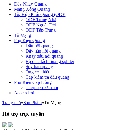
Dây Nhảy Quang
Măng Xông Quang
Tủ, Hộp Phối Quang (ODF)
ODF Trong Nhà
ODF Ngoài Trời
ODF Tập Trung
Tủ Mạng
Phụ Kiện Quang
Đầu nối quang
Dây hàn nối quang
Khay đấu nối quang
Bộ chia tách quang splitter
Suy hao quang
Ống co nhiệt
Cáp kiểm tra đầu quang
Phụ Kiện Cáp Đồng
Thép bện 7*1mm
Access Points
Trang chủ
»
Sản Phẩm
»
Tủ Mạng
Hỗ trợ trực tuyến