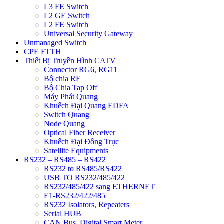
L3 FE Switch
L2 GE Switch
L2 FE Switch
Universal Security Gateway
Unmanaged Switch
CPE FTTH
Thiết Bị Truyền Hình CATV
Connector RG6, RG11
Bộ chia RF
Bộ Chia Tap Off
Máy Phát Quang
Khuếch Đại Quang EDFA
Switch Quang
Node Quang
Optical Fiber Receiver
Khuếch Đại Đồng Trục
Satellite Equipments
RS232 – RS485 – RS422
RS232 to RS485/RS422
USB TO RS232/485/422
RS232/485/422 sang ETHERNET
E1-RS232/422/485
RS232 Isolators, Repeaters
Serial HUB
CAN Bus, Digital Smart Meter