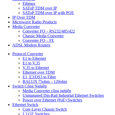
Ethmux
SAToP TDM over IP
SAToP TDM over IP with POE
IP Over TDM
Microwave Radio Products
Media Converter
Converter FO – RS232/485/422
Chassic Media Converter
Converter FO – FE
ADSL Modem Routers
Protocol Converter
E1 to Ethernet
E1 to V.35
V.35 to Ethernet
Ethernet over TDM
E1, E3/DS3 to Fiber
BALUN 75ohm – 120ohm
Switch Công Nghiệp
Media Converter công nghiệp
Unmanaged Din-Rail Industrial Ethernet Switches
Power over Ethernet (PoE) Switches
Ethernet Switch
Core Layer Chassis Switch
L3 GE Switches