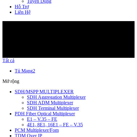
Tuyển Dụng
Hỗ Trợ
Liên Hệ
Sản phẩm
Tất cả
Tủ Mạng
2
Mở rộng
SDH/MSPP MULTIPLEXER
SDH Aggregation Multiplexer
SDH ADM Multiplexer
SDH Terminal Multiplexer
PDH Fiber Optical Multiplexer
E1 – V.35 – FE
4E1, 8E1, 16E1 – FE – V.35
PCM Multiplexer/Fom
TDM Over IP