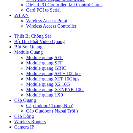
Digital I/O Controller, I/O Control Cards
Card PCI to Serial
WLAN
Wireless Access Point
Wireless Access Controller
Thiết Bị Chống Sét
Bộ Thu Phát Video Quang
Bút Soi Quang
Module Quang
Module quang SFP
Module quang SFF
Module quang GBIC
Module quang SFP+ 10Gbps
Module quang XFP 10Gbps
Module quang X2 10G
Module quang XENPAK 10G
Module quang 1X9
Cáp Quang
Cáp Indoor ( Trong Nhà)
Cáp Outdoor ( Ngoài Trời )
Cáp Đồng
Wireless Routers
Camera IP