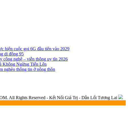
ực hiện cuộc gọi 6G đầu tiên vào 2029
g di động 95
y công nghệ – viễn thông uy tín 2026
Và Không Ngừng Tiến Lên
iảm nghèo thông tin ở nông thôn
 All Rights Reserved - Kết Nối Giá Trị - Dẫn Lối Tương Lai