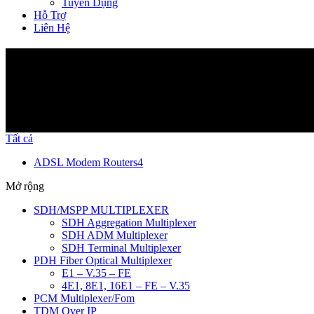
Tuyển Dụng
Hỗ Trợ
Liên Hệ
Sản phẩm
Tất cả
ADSL Modem Routers
4
Mở rộng
SDH/MSPP MULTIPLEXER
SDH Aggregation Multiplexer
SDH ADM Multiplexer
SDH Terminal Multiplexer
PDH Fiber Optical Multiplexer
E1 – V.35 – FE
4E1, 8E1, 16E1 – FE – V.35
PCM Multiplexer/Fom
TDM Over IP