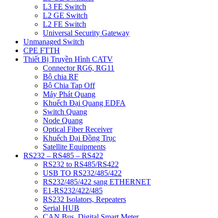
L3 FE Switch
L2 GE Switch
L2 FE Switch
Universal Security Gateway
Unmanaged Switch
CPE FTTH
Thiết Bị Truyền Hình CATV
Connector RG6, RG11
Bộ chia RF
Bộ Chia Tap Off
Máy Phát Quang
Khuếch Đại Quang EDFA
Switch Quang
Node Quang
Optical Fiber Receiver
Khuếch Đại Đồng Trục
Satellite Equipments
RS232 – RS485 – RS422
RS232 to RS485/RS422
USB TO RS232/485/422
RS232/485/422 sang ETHERNET
E1-RS232/422/485
RS232 Isolators, Repeaters
Serial HUB
CAN Bus, Digital Smart Meter