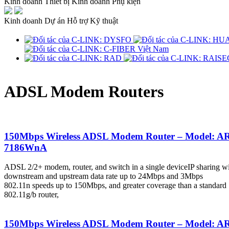
Kinh doanh Thiết bị
Kinh doanh Phụ kiện
Kinh doanh Dự án
Hỗ trợ Kỹ thuật
ADSL Modem Routers
150Mbps Wireless ADSL Modem Router – Model: A
7186WnA
ADSL 2/2+ modem, router, and switch in a single deviceIP sharing w
downstream and upstream data rate up to 24Mbps and 3Mbps
802.11n speeds up to 150Mbps, and greater coverage than a standard
802.11g/b router,
150Mbps Wireless ADSL Modem Router – Model: A