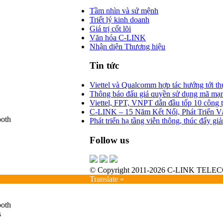
Tầm nhìn và sứ mệnh
Triết lý kinh doanh
Giá trị cốt lõi
Văn hóa C-LINK
Nhận diện Thương hiệu
Tin tức
Viettel và Qualcomm hợp tác hướng tới th
Thông báo đấu giá quyền sử dụng mã mạn
Viettel, FPT, VNPT dẫn đầu tốp 10 công t
C-LINK – 15 Năm Kết Nối, Phát Triển 
ooth
Phát triển hạ tầng viễn thông, thúc đẩy g
Follow us
© Copyright 2011-2026 C-LINK TELECOM.
Translate »
ooth
s