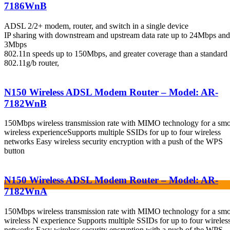
7186WnB
ADSL 2/2+ modem, router, and switch in a single device
IP sharing with downstream and upstream data rate up to 24Mbps and
3Mbps
802.11n speeds up to 150Mbps, and greater coverage than a standard
802.11g/b router,
N150 Wireless ADSL Modem Router – Model: AR-
7182WnB
150Mbps wireless transmission rate with MIMO technology for a sm
wireless experienceSupports multiple SSIDs for up to four wireless
networks Easy wireless security encryption with a push of the WPS
button
N150 Wireless ADSL Modem Router – Model: AR-
7182WnA
150Mbps wireless transmission rate with MIMO technology for a sm
wireless N experience Supports multiple SSIDs for up to four wireles
networks Easy wireless security encryption with a push of the WPS