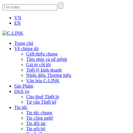
VN
EN
Trang chủ
Về chúng tôi
Giới thiệu chung
Tầm nhìn và sứ mệnh
Giá trị cốt lõi
Triết lý kinh doanh
Nhận diện Thương hiệu
Văn hóa C-LINK
Sản Phẩm
Dịch vụ
Cho thuê Thiết bị
Tư vấn Thiết kế
Tin tức
Tin tức chung
Tin công nghệ
Tin đối tác
Tin nội bộ