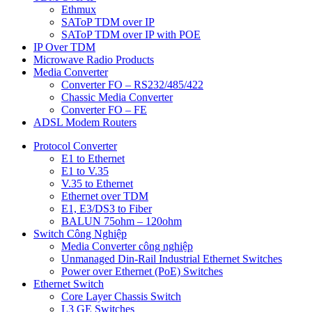
Ethmux
SAToP TDM over IP
SAToP TDM over IP with POE
IP Over TDM
Microwave Radio Products
Media Converter
Converter FO – RS232/485/422
Chassic Media Converter
Converter FO – FE
ADSL Modem Routers
Protocol Converter
E1 to Ethernet
E1 to V.35
V.35 to Ethernet
Ethernet over TDM
E1, E3/DS3 to Fiber
BALUN 75ohm – 120ohm
Switch Công Nghiệp
Media Converter công nghiệp
Unmanaged Din-Rail Industrial Ethernet Switches
Power over Ethernet (PoE) Switches
Ethernet Switch
Core Layer Chassis Switch
L3 GE Switches