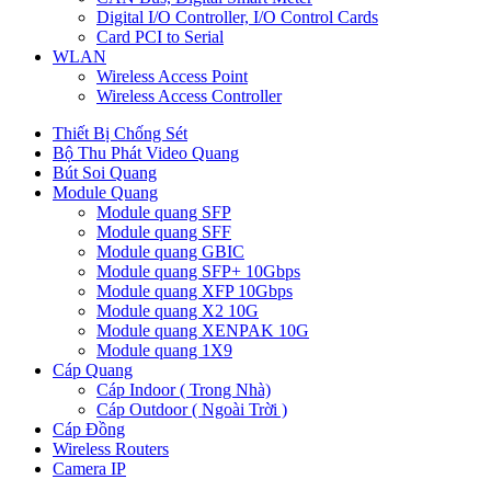
Digital I/O Controller, I/O Control Cards
Card PCI to Serial
WLAN
Wireless Access Point
Wireless Access Controller
Thiết Bị Chống Sét
Bộ Thu Phát Video Quang
Bút Soi Quang
Module Quang
Module quang SFP
Module quang SFF
Module quang GBIC
Module quang SFP+ 10Gbps
Module quang XFP 10Gbps
Module quang X2 10G
Module quang XENPAK 10G
Module quang 1X9
Cáp Quang
Cáp Indoor ( Trong Nhà)
Cáp Outdoor ( Ngoài Trời )
Cáp Đồng
Wireless Routers
Camera IP