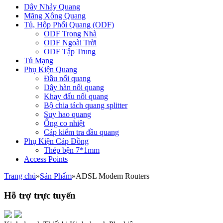
Dây Nhảy Quang
Măng Xông Quang
Tủ, Hộp Phối Quang (ODF)
ODF Trong Nhà
ODF Ngoài Trời
ODF Tập Trung
Tủ Mạng
Phụ Kiện Quang
Đầu nối quang
Dây hàn nối quang
Khay đấu nối quang
Bộ chia tách quang splitter
Suy hao quang
Ống co nhiệt
Cáp kiểm tra đầu quang
Phụ Kiện Cáp Đồng
Thép bện 7*1mm
Access Points
Trang chủ
»
Sản Phẩm
»
ADSL Modem Routers
Hỗ trợ trực tuyến