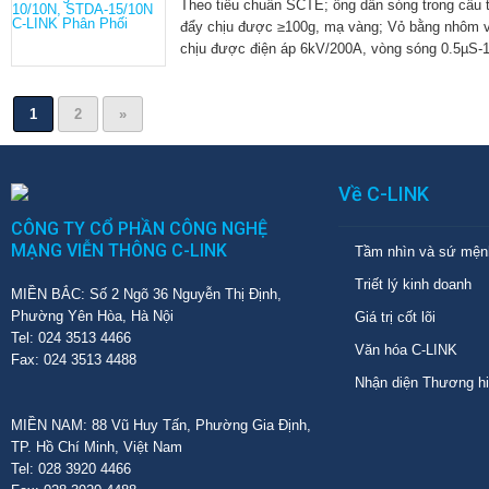
Theo tiêu chuẩn SCTE; ống dẫn sóng trong cấu t
đẩy chịu được ≥100g, mạ vàng; Vỏ bằng nhôm v
chịu được điện áp 6kV/200A, vòng sóng 0.5µS-
1
2
»
Về C-LINK
CÔNG TY CỔ PHẦN CÔNG NGHỆ
MẠNG VIỄN THÔNG C-LINK
Tầm nhìn và sứ mện
Triết lý kinh doanh
MIỀN BẮC: Số 2 Ngõ 36 Nguyễn Thị Định,
Phường Yên Hòa, Hà Nội
Giá trị cốt lõi
Tel: 024 3513 4466
Văn hóa C-LINK
Fax: 024 3513 4488
Nhận diện Thương h
MIỀN NAM: 88 Vũ Huy Tấn, Phường Gia Định,
TP. Hồ Chí Minh, Việt Nam
Tel: 028 3920 4466