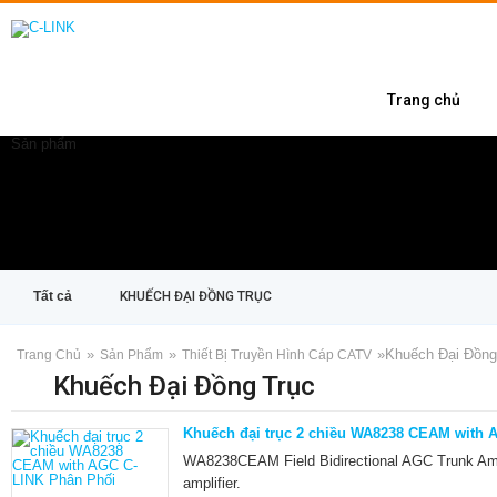
Trang chủ
Sản phẩm
Tất cả
KHUẾCH ĐẠI ĐỒNG TRỤC
»
»
»
Khuếch Đại Đồng
Trang Chủ
Sản Phẩm
Thiết Bị Truyền Hình Cáp CATV
Khuếch Đại Đồng Trục
Khuếch đại trục 2 chiều WA8238 CEAM with 
WA8238CEAM Field Bidirectional AGC Trunk Ampli
amplifier.