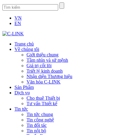
VN
EN
Trang chủ
Về chúng tôi
Giới thiệu chung
Tầm nhìn và sứ mệnh
Giá trị cốt lõi
Triết lý kinh doanh
Nhận diện Thương hiệu
Văn hóa C-LINK
Sản Phẩm
Dịch vụ
Cho thuê Thiết bị
Tư vấn Thiết kế
Tin tức
Tin tức chung
Tin công nghệ
Tin đối tác
Tin nội bộ