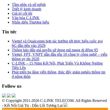
Tầm nhìn và sứ mệnh
Triết lý kinh doanh
Giá trị cốt lõi
Văn hóa C-LINK
Nhận diện Thương hiệu
Tin tức
Viettel và Qualcomm hợp tác hướng tới thực hiện cuộc gọi
6G đầu tiên vào 2029
Thông báo đấu giá quyền sử dụng mã mạng di động 95
Viettel, FPT, VNPT dẫn đầu tốp 10 công ty công nghệ – viễn
thông uy tín 2026
C-LINK – 15 Năm Kết Nối, Phát Triển Và Không Ngừng
Tiến Lên
Phát triển hạ tầng viễn thông, thúc đẩy giảm nghèo thông tin
ở nông thôn
Follow us
© Copyright 2011-2026 C-LINK TELECOM. All Rights Reserved
- Kết Nối Giá Trị - Dẫn Lối Tương Lai
Translate »