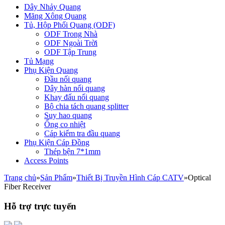
Dây Nhảy Quang
Măng Xông Quang
Tủ, Hộp Phối Quang (ODF)
ODF Trong Nhà
ODF Ngoài Trời
ODF Tập Trung
Tủ Mạng
Phụ Kiện Quang
Đầu nối quang
Dây hàn nối quang
Khay đấu nối quang
Bộ chia tách quang splitter
Suy hao quang
Ống co nhiệt
Cáp kiểm tra đầu quang
Phụ Kiện Cáp Đồng
Thép bện 7*1mm
Access Points
Trang chủ
»
Sản Phẩm
»
Thiết Bị Truyền Hình Cáp CATV
»
Optical
Fiber Receiver
Hỗ trợ trực tuyến