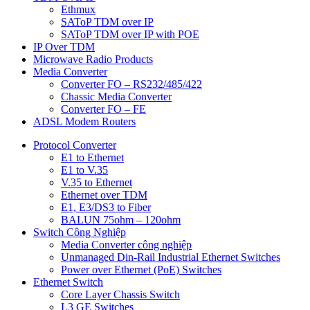
Ethmux
SAToP TDM over IP
SAToP TDM over IP with POE
IP Over TDM
Microwave Radio Products
Media Converter
Converter FO – RS232/485/422
Chassic Media Converter
Converter FO – FE
ADSL Modem Routers
Protocol Converter
E1 to Ethernet
E1 to V.35
V.35 to Ethernet
Ethernet over TDM
E1, E3/DS3 to Fiber
BALUN 75ohm – 120ohm
Switch Công Nghiệp
Media Converter công nghiệp
Unmanaged Din-Rail Industrial Ethernet Switches
Power over Ethernet (PoE) Switches
Ethernet Switch
Core Layer Chassis Switch
L3 GE Switches