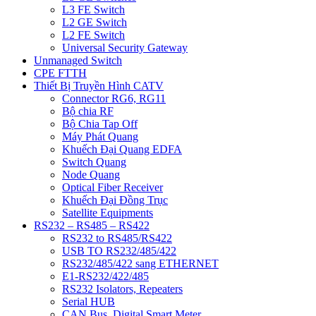
L3 FE Switch
L2 GE Switch
L2 FE Switch
Universal Security Gateway
Unmanaged Switch
CPE FTTH
Thiết Bị Truyền Hình CATV
Connector RG6, RG11
Bộ chia RF
Bộ Chia Tap Off
Máy Phát Quang
Khuếch Đại Quang EDFA
Switch Quang
Node Quang
Optical Fiber Receiver
Khuếch Đại Đồng Trục
Satellite Equipments
RS232 – RS485 – RS422
RS232 to RS485/RS422
USB TO RS232/485/422
RS232/485/422 sang ETHERNET
E1-RS232/422/485
RS232 Isolators, Repeaters
Serial HUB
CAN Bus, Digital Smart Meter