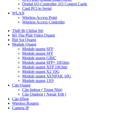
Digital I/O Controller, I/O Control Cards
Card PCI to Serial
WLAN
Wireless Access Point
Wireless Access Controller
Thiết Bị Chống Sét
Bộ Thu Phát Video Quang
Bút Soi Quang
Module Quang
Module quang SFP
Module quang SFF
Module quang GBIC
Module quang SFP+ 10Gbps
Module quang XFP 10Gbps
Module quang X2 10G
Module quang XENPAK 10G
Module quang 1X9
Cáp Quang
Cáp Indoor ( Trong Nhà)
Cáp Outdoor ( Ngoài Trời )
Cáp Đồng
Wireless Routers
Camera IP