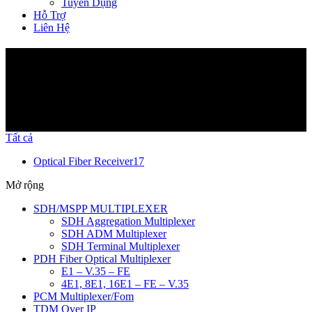
Tuyển Dụng
Hỗ Trợ
Liên Hệ
Sản phẩm
Tất cả
Optical Fiber Receiver
17
Mở rộng
SDH/MSPP MULTIPLEXER
SDH Aggregation Multiplexer
SDH ADM Multiplexer
SDH Terminal Multiplexer
PDH Fiber Optical Multiplexer
E1 – V.35 – FE
4E1, 8E1, 16E1 – FE – V.35
PCM Multiplexer/Fom
TDM Over IP