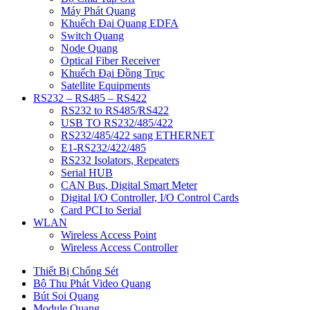
Máy Phát Quang
Khuếch Đại Quang EDFA
Switch Quang
Node Quang
Optical Fiber Receiver
Khuếch Đại Đồng Trục
Satellite Equipments
RS232 – RS485 – RS422
RS232 to RS485/RS422
USB TO RS232/485/422
RS232/485/422 sang ETHERNET
E1-RS232/422/485
RS232 Isolators, Repeaters
Serial HUB
CAN Bus, Digital Smart Meter
Digital I/O Controller, I/O Control Cards
Card PCI to Serial
WLAN
Wireless Access Point
Wireless Access Controller
Thiết Bị Chống Sét
Bộ Thu Phát Video Quang
Bút Soi Quang
Module Quang