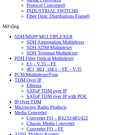
Protocol Converter
0
INDUSTRIAL SWITCH
0
Fiber Optic Distributions Frame
0
Mở rộng
SDH/MSPP MULTIPLEXER
SDH Aggregation Multiplexer
SDH ADM Multiplexer
SDH Terminal Multiplexer
PDH Fiber Optical Multiplexer
E1 – V.35 – FE
4E1, 8E1, 16E1 – FE – V.35
PCM Multiplexer/Fom
TDM Over IP
Ethmux
SAToP TDM over IP
SAToP TDM over IP with POE
IP Over TDM
Microwave Radio Products
Media Converter
Converter FO – RS232/485/422
Chassic Media Converter
Converter FO – FE
ADSL Modem Routers