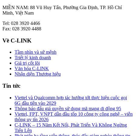
MIỀN NAM: 88 Vũ Huy Tấn, Phường Gia Định, TP. Hồ Chí
Minh, Việt Nam
Tel: 028 3920 4466
Fax: 028 3920 4488
Về C-LINK
Tầm nhìn và sứ mệnh
Triết lý kinh doanh
Giá trị cốt lõi
Văn hóa C-LINK
Nhận diện Thương hiệu
Tin tức
Viettel và Qualcomm hợp tác hướng tới thực hiện cuộc gọi
6G đầu tiên vào 2029
Thông báo đấu giá quyền sử dụng mã mạng di động 95
Viettel, FPT, VNPT dẫn đầu tốp 10 công ty công nghệ – viễn
thông uy tín 2026
C-LINK – 15 Năm Kết Nối, Phát Triển Và Không Ngừng
Tiến Lên
Phát triển hạ tầng viễn thông, thúc đẩy giảm nghèo thông tin