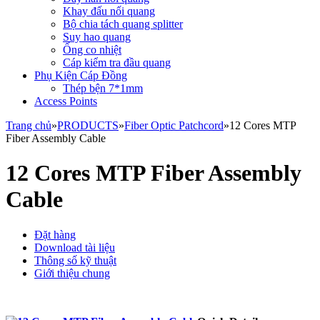
Khay đấu nối quang
Bộ chia tách quang splitter
Suy hao quang
Ống co nhiệt
Cáp kiểm tra đầu quang
Phụ Kiện Cáp Đồng
Thép bện 7*1mm
Access Points
Trang chủ
»
PRODUCTS
»
Fiber Optic Patchcord
»
12 Cores MTP
Fiber Assembly Cable
12 Cores MTP Fiber Assembly
Cable
Đặt hàng
Download tài liệu
Thông số kỹ thuật
Giới thiệu chung