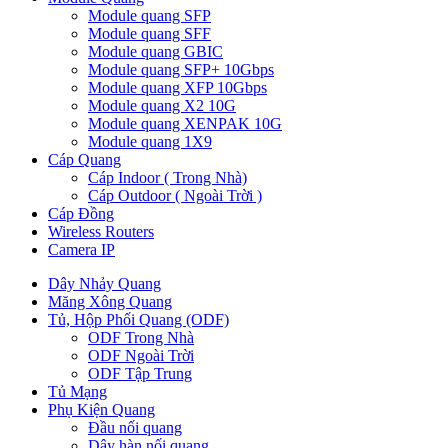
Module quang SFP
Module quang SFF
Module quang GBIC
Module quang SFP+ 10Gbps
Module quang XFP 10Gbps
Module quang X2 10G
Module quang XENPAK 10G
Module quang 1X9
Cáp Quang
Cáp Indoor ( Trong Nhà)
Cáp Outdoor ( Ngoài Trời )
Cáp Đồng
Wireless Routers
Camera IP
Dây Nhảy Quang
Măng Xông Quang
Tủ, Hộp Phối Quang (ODF)
ODF Trong Nhà
ODF Ngoài Trời
ODF Tập Trung
Tủ Mạng
Phụ Kiện Quang
Đầu nối quang
Dây hàn nối quang