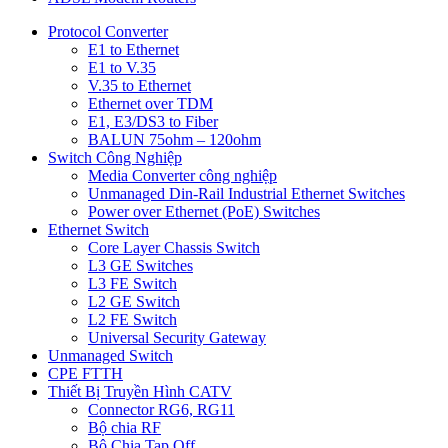
Protocol Converter
E1 to Ethernet
E1 to V.35
V.35 to Ethernet
Ethernet over TDM
E1, E3/DS3 to Fiber
BALUN 75ohm – 120ohm
Switch Công Nghiệp
Media Converter công nghiệp
Unmanaged Din-Rail Industrial Ethernet Switches
Power over Ethernet (PoE) Switches
Ethernet Switch
Core Layer Chassis Switch
L3 GE Switches
L3 FE Switch
L2 GE Switch
L2 FE Switch
Universal Security Gateway
Unmanaged Switch
CPE FTTH
Thiết Bị Truyền Hình CATV
Connector RG6, RG11
Bộ chia RF
Bộ Chia Tap Off