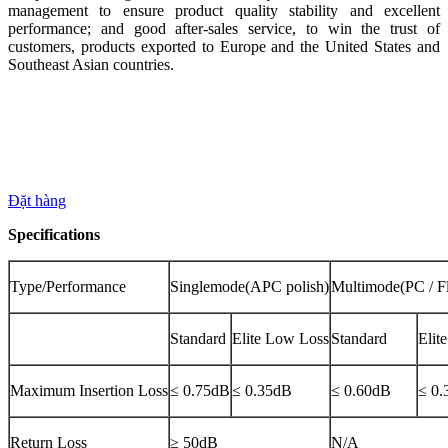
management to ensure product quality stability and excellent
performance; and good after-sales service, to win the trust of
customers, products exported to Europe and the United States and
Southeast Asian countries.
Đặt hàng
Specifications
Type/Performance
Singlemode(APC polish)
Multimode(PC / Fl
Standard
Elite Low Loss
Standard
Elit
Maximum Insertion Loss
≤ 0.75dB
≤ 0.35dB
≤ 0.60dB
≤ 0.
Return Loss
≥ 50dB
N/A