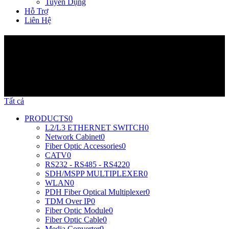
Tuyển Dụng
Hỗ Trợ
Liên Hệ
Sản Phẩm
Tất cả
PRODUCTS
0
L2/L3 ETHERNET SWITCH
0
Network Cabinet
0
Fiber Optic Accessories
0
CATV
0
RS232 - RS485 - RS422
0
SDH/MSPP MULTIPLEXER
0
WLAN
0
PDH Fiber Optical Multiplexer
0
TDM Over IP
0
Fiber Optic Module
0
Fiber Optic Cable
0
Media Converter
0