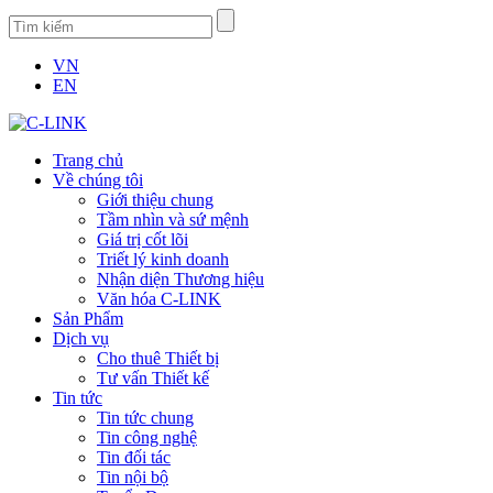
VN
EN
Trang chủ
Về chúng tôi
Giới thiệu chung
Tầm nhìn và sứ mệnh
Giá trị cốt lõi
Triết lý kinh doanh
Nhận diện Thương hiệu
Văn hóa C-LINK
Sản Phẩm
Dịch vụ
Cho thuê Thiết bị
Tư vấn Thiết kế
Tin tức
Tin tức chung
Tin công nghệ
Tin đối tác
Tin nội bộ