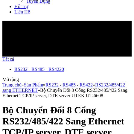
Tuyển Dụng
Hỗ Trợ
Liên Hệ
Sản Phẩm
Tất cả
RS232 - RS485 - RS422
0
Mở rộng
Trang chủ
»
Sản Phẩm
»
RS232 - RS485 - RS422
»
RS232/485/422
sang ETHERNET
»
Bộ Chuyển Đổi 8 Cổng RS232/485/422 Sang
Ethernet TCP/IP server, DTE server UTEK UT-6608
Bộ Chuyển Đổi 8 Cổng
RS232/485/422 Sang Ethernet
TCP/IP server, DTE server