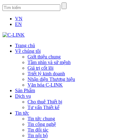
VN
EN
Trang chủ
Về chúng tôi
Giới thiệu chung
Tầm nhìn và sứ mệnh
Giá trị cốt lõi
Triết lý kinh doanh
Nhận diện Thương hiệu
Văn hóa C-LINK
Sản Phẩm
Dịch vụ
Cho thuê Thiết bị
Tư vấn Thiết kế
Tin tức
Tin tức chung
Tin công nghệ
Tin đối tác
Tin nội bộ