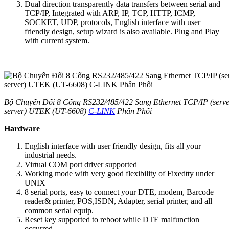
Dual direction transparently data transfers between serial and
TCP/IP, Integrated with ARP, IP, TCP, HTTP, ICMP,
SOCKET, UDP, protocols, English interface with user
friendly design, setup wizard is also available. Plug and Play
with current system.
Bộ Chuyển Đổi 8 Cổng RS232/485/422 Sang Ethernet TCP/IP (serv
server) UTEK (UT-6608)
C-LINK
Phân Phối
Hardware
English interface with user friendly design, fits all your
industrial needs.
Virtual COM port driver supported
Working mode with very good flexibility of Fixedtty under
UNIX
8 serial ports, easy to connect your DTE, modem, Barcode
reader& printer, POS,ISDN, Adapter, serial printer, and all
common serial equip.
Reset key supported to reboot while DTE malfunction
occurred