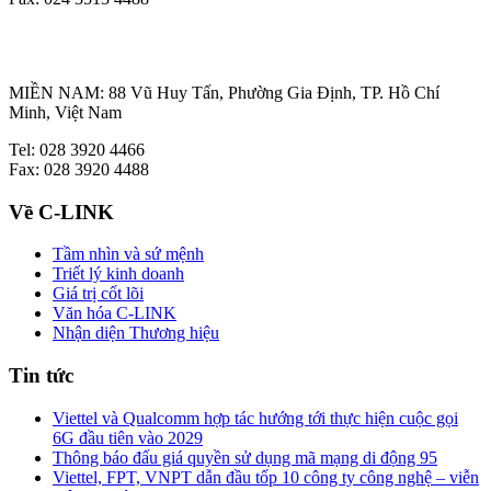
MIỀN NAM: 88 Vũ Huy Tấn, Phường Gia Định, TP. Hồ Chí
Minh, Việt Nam
Tel: 028 3920 4466
Fax: 028 3920 4488
Về C-LINK
Tầm nhìn và sứ mệnh
Triết lý kinh doanh
Giá trị cốt lõi
Văn hóa C-LINK
Nhận diện Thương hiệu
Tin tức
Viettel và Qualcomm hợp tác hướng tới thực hiện cuộc gọi
6G đầu tiên vào 2029
Thông báo đấu giá quyền sử dụng mã mạng di động 95
Viettel, FPT, VNPT dẫn đầu tốp 10 công ty công nghệ – viễn