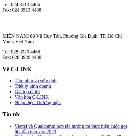
Tel: 024 3513 4466
Fax: 024 3513 4488
MIỀN NAM: 88 Vũ Huy Tấn, Phường Gia Định, TP. Hồ Chí
Minh, Việt Nam
Tel: 028 3920 4466
Fax: 028 3920 4488
Về C-LINK
Tầm nhìn và sứ mệnh
Triết lý kinh doanh
Giá trị cốt lõi
Văn hóa C-LINK
Nhận diện Thương hiệu
Tin tức
Viettel và Qualcomm hợp tác hướng tới thực hiện cuộc gọi
6G đầu tiên vào 2029