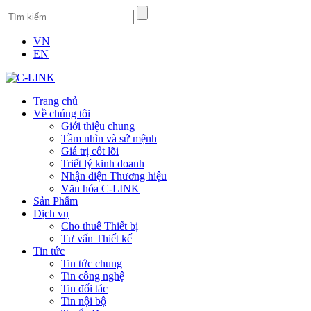
VN
EN
Trang chủ
Về chúng tôi
Giới thiệu chung
Tầm nhìn và sứ mệnh
Giá trị cốt lõi
Triết lý kinh doanh
Nhận diện Thương hiệu
Văn hóa C-LINK
Sản Phẩm
Dịch vụ
Cho thuê Thiết bị
Tư vấn Thiết kế
Tin tức
Tin tức chung
Tin công nghệ
Tin đối tác
Tin nội bộ