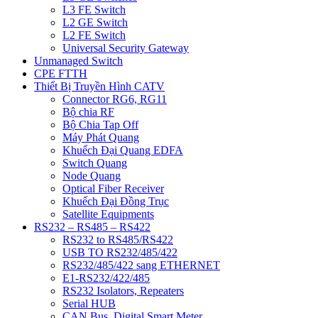
L3 FE Switch
L2 GE Switch
L2 FE Switch
Universal Security Gateway
Unmanaged Switch
CPE FTTH
Thiết Bị Truyền Hình CATV
Connector RG6, RG11
Bộ chia RF
Bộ Chia Tap Off
Máy Phát Quang
Khuếch Đại Quang EDFA
Switch Quang
Node Quang
Optical Fiber Receiver
Khuếch Đại Đồng Trục
Satellite Equipments
RS232 – RS485 – RS422
RS232 to RS485/RS422
USB TO RS232/485/422
RS232/485/422 sang ETHERNET
E1-RS232/422/485
RS232 Isolators, Repeaters
Serial HUB
CAN Bus, Digital Smart Meter