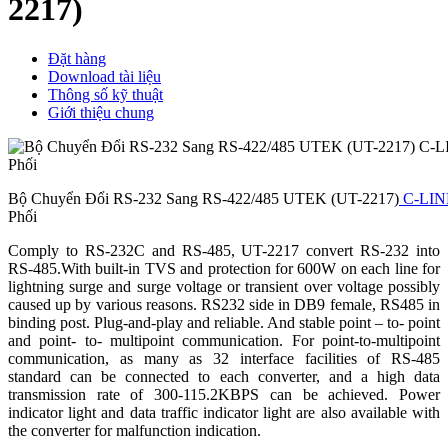
2217)
Đặt hàng
Download tài liệu
Thông số kỹ thuật
Giới thiệu chung
Bộ Chuyển Đổi RS-232 Sang RS-422/485 UTEK (UT-2217)
C-LI
Phối
Comply to RS-232C and RS-485, UT-2217 convert RS-232 into
RS-485.With built-in TVS and protection for 600W on each line for
lightning surge and surge voltage or transient over voltage possibly
caused up by various reasons. RS232 side in DB9 female, RS485 in
binding post. Plug-and-play and reliable. And stable point – to- point
and point- to- multipoint communication. For point-to-multipoint
communication, as many as 32 interface facilities of RS-485
standard can be connected to each converter, and a high data
transmission rate of 300-115.2KBPS can be achieved. Power
indicator light and data traffic indicator light are also available with
the converter for malfunction indication.