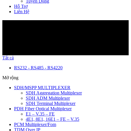
Tuyển Dụng
Hỗ Trợ
Liên Hệ
Sản Phẩm
Tất cả
RS232 - RS485 - RS422
0
Mở rộng
SDH/MSPP MULTIPLEXER
SDH Aggregation Multiplexer
SDH ADM Multiplexer
SDH Terminal Multiplexer
PDH Fiber Optical Multiplexer
E1 – V.35 – FE
4E1, 8E1, 16E1 – FE – V.35
PCM Multiplexer/Fom
TDM Over IP