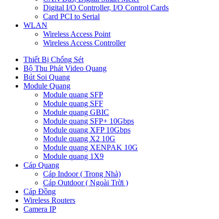
Digital I/O Controller, I/O Control Cards
Card PCI to Serial
WLAN
Wireless Access Point
Wireless Access Controller
Thiết Bị Chống Sét
Bộ Thu Phát Video Quang
Bút Soi Quang
Module Quang
Module quang SFP
Module quang SFF
Module quang GBIC
Module quang SFP+ 10Gbps
Module quang XFP 10Gbps
Module quang X2 10G
Module quang XENPAK 10G
Module quang 1X9
Cáp Quang
Cáp Indoor ( Trong Nhà)
Cáp Outdoor ( Ngoài Trời )
Cáp Đồng
Wireless Routers
Camera IP