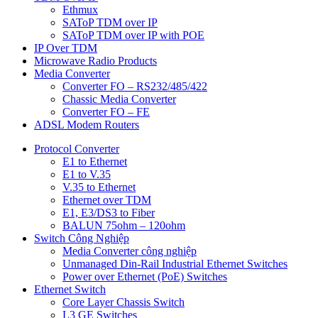
Ethmux
SAToP TDM over IP
SAToP TDM over IP with POE
IP Over TDM
Microwave Radio Products
Media Converter
Converter FO – RS232/485/422
Chassic Media Converter
Converter FO – FE
ADSL Modem Routers
Protocol Converter
E1 to Ethernet
E1 to V.35
V.35 to Ethernet
Ethernet over TDM
E1, E3/DS3 to Fiber
BALUN 75ohm – 120ohm
Switch Công Nghiệp
Media Converter công nghiệp
Unmanaged Din-Rail Industrial Ethernet Switches
Power over Ethernet (PoE) Switches
Ethernet Switch
Core Layer Chassis Switch
L3 GE Switches