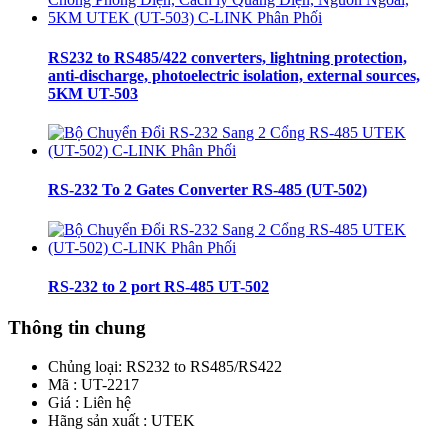
RS232 to RS485/422 converters, lightning protection,
anti-discharge, photoelectric isolation, external sources,
5KM UT-503
RS-232 To 2 Gates Converter RS-485 (UT-502)
RS-232 to 2 port RS-485 UT-502
Thông tin chung
Chủng loại:
RS232 to RS485/RS422
Mã : UT-2217
Giá : Liên hệ
Hãng sản xuất : UTEK