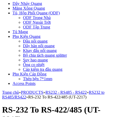
Dây Nhảy Quang
Măng Xông Quang
Tủ, Hộp Phối Quang (ODF)
ODF Trong Nhà
ODF Ngoài Trời
ODF Tập Trung
Tủ Mạng
Phụ Kiện Quang
Đầu nối quang
Dây hàn nối quang
Khay đấu nối quang
Bộ chia tách quang splitter
Suy hao quang
Ống co nhiệt
Cáp kiểm tra đầu quang
Phụ Kiện Cáp Đồng
Thép bện 7*1mm
Access Points
Trang chủ
»
PRODUCTS
»
RS232 - RS485 - RS422
»
RS232 to
RS485/RS422
»
RS-232 To RS-422/485 (UT-2217)
RS-232 To RS-422/485 (UT-