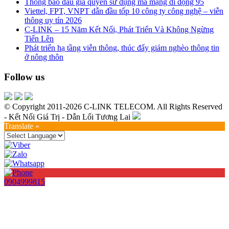
Thông báo đấu giá quyền sử dụng mã mạng di động 95
Viettel, FPT, VNPT dẫn đầu tốp 10 công ty công nghệ – viễn
thông uy tín 2026
C-LINK – 15 Năm Kết Nối, Phát Triển Và Không Ngừng
Tiến Lên
Phát triển hạ tầng viễn thông, thúc đẩy giảm nghèo thông tin
ở nông thôn
Follow us
© Copyright 2011-2026 C-LINK TELECOM. All Rights Reserved
- Kết Nối Giá Trị - Dẫn Lối Tương Lai
Translate »
0904999815