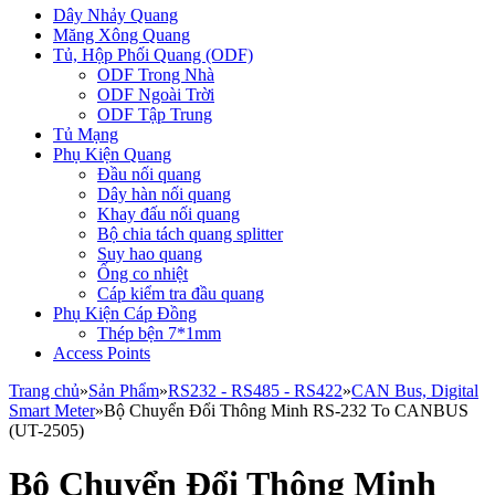
Dây Nhảy Quang
Măng Xông Quang
Tủ, Hộp Phối Quang (ODF)
ODF Trong Nhà
ODF Ngoài Trời
ODF Tập Trung
Tủ Mạng
Phụ Kiện Quang
Đầu nối quang
Dây hàn nối quang
Khay đấu nối quang
Bộ chia tách quang splitter
Suy hao quang
Ống co nhiệt
Cáp kiểm tra đầu quang
Phụ Kiện Cáp Đồng
Thép bện 7*1mm
Access Points
Trang chủ
»
Sản Phẩm
»
RS232 - RS485 - RS422
»
CAN Bus, Digital
Smart Meter
»
Bộ Chuyển Đổi Thông Minh RS-232 To CANBUS
(UT-2505)
Bộ Chuyển Đổi Thông Minh