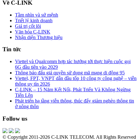
Về C-LINK
Tầm nhìn và sứ mệnh
Triết lý kinh doanh
Giá trị cốt lõi
Văn hóa C-LINK
Nhận diện Thương hiệu
Tin tức
Viettel và Qualcomm hợp tác hướng tới thực hiện cuộc gọi
6G đầu tiên vào 2029
Thông báo đấu giá quyền sử dụng mã mạng di động 95
Viettel, FPT, VNPT dẫn đầu tốp 10 công ty công nghệ – viễn
thông uy tín 2026
C-LINK – 15 Năm Kết Nối, Phát Triển Và Không Ngừng
Tiến Lên
Phát triển hạ tầng viễn thông, thúc đẩy giảm nghèo thông tin
ở nông thôn
Follow us
© Copyright 2011-2026 C-LINK TELECOM. All Rights Reserved