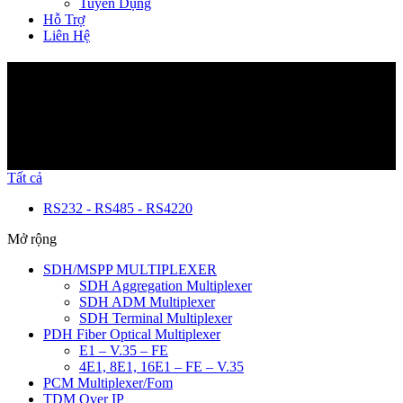
Tuyển Dụng
Hỗ Trợ
Liên Hệ
Sản Phẩm
Tất cả
RS232 - RS485 - RS422
0
Mở rộng
SDH/MSPP MULTIPLEXER
SDH Aggregation Multiplexer
SDH ADM Multiplexer
SDH Terminal Multiplexer
PDH Fiber Optical Multiplexer
E1 – V.35 – FE
4E1, 8E1, 16E1 – FE – V.35
PCM Multiplexer/Fom
TDM Over IP