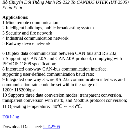
Bộ Chuyển Đổi Thông Minh RS-232 To CANBUS UTEK (UT-2505)
Phân Phối
Applications:
1 Mine remote communication
2 Intelligent buildings, public broadcasting system
3 Security and fire network
4 Industrial communication network
5 Railway device network
6 Duplex data communication between CAN-bus and RS-232;
7 Supporting CAN2.0A and CAN2.0B protocol, complying with
ISO/DIS 11898 specification;
8 Integrated one-way CAN-bus communication interface,
supporting user-defined communication baud rate;
9 Integrated one-way 3-wire RS-232 communication interface, and
communication rate could be set within the range of
1200~115200bps;
10 Supports three data conversion modes: transparent conversion,
transparent conversion with mark, and Modbus protocol conversion;
11 Operating temperature: -40℃ ～ +85℃.
Đặt hàng
Download Datasheet:
UT-2505