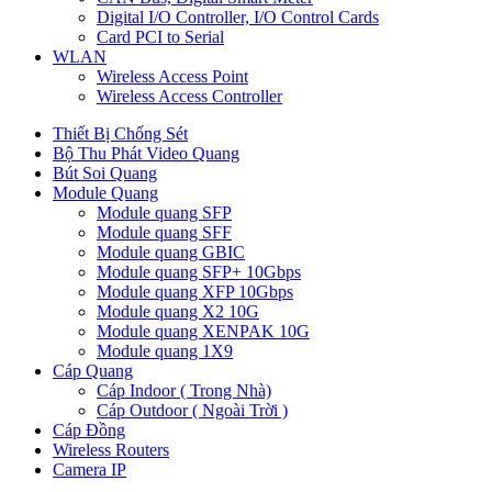
Digital I/O Controller, I/O Control Cards
Card PCI to Serial
WLAN
Wireless Access Point
Wireless Access Controller
Thiết Bị Chống Sét
Bộ Thu Phát Video Quang
Bút Soi Quang
Module Quang
Module quang SFP
Module quang SFF
Module quang GBIC
Module quang SFP+ 10Gbps
Module quang XFP 10Gbps
Module quang X2 10G
Module quang XENPAK 10G
Module quang 1X9
Cáp Quang
Cáp Indoor ( Trong Nhà)
Cáp Outdoor ( Ngoài Trời )
Cáp Đồng
Wireless Routers
Camera IP