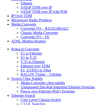
Ethmux
SAToP TDM over IP
SAToP TDM over IP with POE
IP Over TDM
Microwave Radio Products
Media Converter
Converter FO – RS232/485/422
Chassic Media Converter
Converter FO – FE
ADSL Modem Routers
Protocol Converter
E1 to Ethernet
E1 to V.35
V.35 to Ethernet
Ethernet over TDM
E1, E3/DS3 to Fiber
BALUN 75ohm – 120ohm
Switch Công Nghiệp
Media Converter công nghiệp
Unmanaged Din-Rail Industrial Ethernet Switches
Power over Ethernet (PoE) Switches
Ethernet Switch
Core Layer Chassis Switch
L3 GE Switches