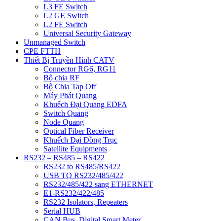
L3 FE Switch
L2 GE Switch
L2 FE Switch
Universal Security Gateway
Unmanaged Switch
CPE FTTH
Thiết Bị Truyền Hình CATV
Connector RG6, RG11
Bộ chia RF
Bộ Chia Tap Off
Máy Phát Quang
Khuếch Đại Quang EDFA
Switch Quang
Node Quang
Optical Fiber Receiver
Khuếch Đại Đồng Trục
Satellite Equipments
RS232 – RS485 – RS422
RS232 to RS485/RS422
USB TO RS232/485/422
RS232/485/422 sang ETHERNET
E1-RS232/422/485
RS232 Isolators, Repeaters
Serial HUB
CAN Bus, Digital Smart Meter