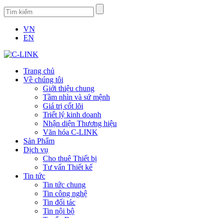
VN
EN
Trang chủ
Về chúng tôi
Giới thiệu chung
Tầm nhìn và sứ mệnh
Giá trị cốt lõi
Triết lý kinh doanh
Nhận diện Thương hiệu
Văn hóa C-LINK
Sản Phẩm
Dịch vụ
Cho thuê Thiết bị
Tư vấn Thiết kế
Tin tức
Tin tức chung
Tin công nghệ
Tin đối tác
Tin nội bộ