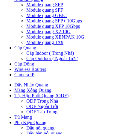
Module quang SFP
Module quang SFF
Module quang GBIC
Module quang SFP+ 10Gbps
Module quang XFP 10Gbps
Module quang X2 10G
Module quang XENPAK 10G
Module quang 1X9
Cáp Quang
Cáp Indoor ( Trong Nhà)
Cáp Outdoor ( Ngoài Trời )
Cáp Đồng
Wireless Routers
Camera IP
Dây Nhảy Quang
Măng Xông Quang
Tủ, Hộp Phối Quang (ODF)
ODF Trong Nhà
ODF Ngoài Trời
ODF Tập Trung
Tủ Mạng
Phụ Kiện Quang
Đầu nối quang
Dây hàn nối quang