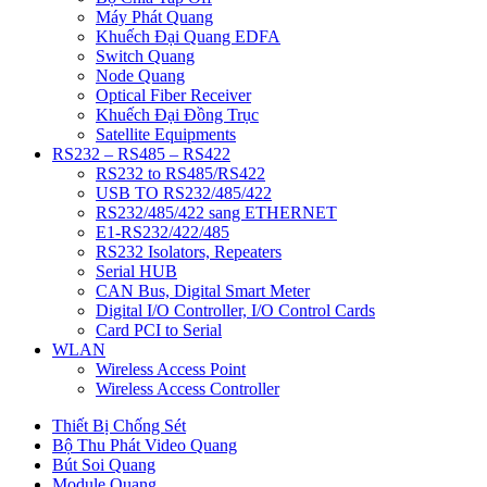
Máy Phát Quang
Khuếch Đại Quang EDFA
Switch Quang
Node Quang
Optical Fiber Receiver
Khuếch Đại Đồng Trục
Satellite Equipments
RS232 – RS485 – RS422
RS232 to RS485/RS422
USB TO RS232/485/422
RS232/485/422 sang ETHERNET
E1-RS232/422/485
RS232 Isolators, Repeaters
Serial HUB
CAN Bus, Digital Smart Meter
Digital I/O Controller, I/O Control Cards
Card PCI to Serial
WLAN
Wireless Access Point
Wireless Access Controller
Thiết Bị Chống Sét
Bộ Thu Phát Video Quang
Bút Soi Quang
Module Quang