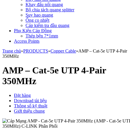
Khay đấu nối quang
Bộ chia tách quang splitter
Suy hao quang
Ống co nhiệt
Cáp kiểm tra đầu quang
Phụ Kiện Cáp Đồng
Thép bện 7*1mm
Access Points
Trang chủ
»
PRODUCTS
»
Copper Cable
»
AMP – Cat-5e UTP 4-Pair
350MHz
AMP – Cat-5e UTP 4-Pair
350MHz
Đặt hàng
Download tài liệu
Thông số kỹ thuật
Giới thiệu chung