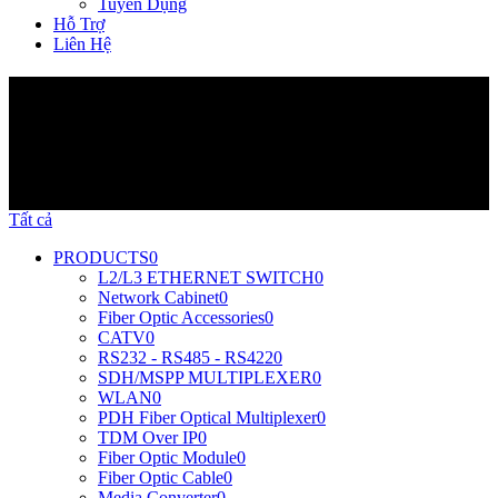
Tuyển Dụng
Hỗ Trợ
Liên Hệ
Sản Phẩm
Tất cả
PRODUCTS
0
L2/L3 ETHERNET SWITCH
0
Network Cabinet
0
Fiber Optic Accessories
0
CATV
0
RS232 - RS485 - RS422
0
SDH/MSPP MULTIPLEXER
0
WLAN
0
PDH Fiber Optical Multiplexer
0
TDM Over IP
0
Fiber Optic Module
0
Fiber Optic Cable
0
Media Converter
0