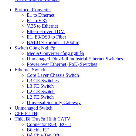
Protocol Converter
E1 to Ethernet
E1 to V.35
V.35 to Ethernet
Ethernet over TDM
E1, E3/DS3 to Fiber
BALUN 75ohm – 120ohm
Switch Công Nghiệp
Media Converter công nghiệp
Unmanaged Din-Rail Industrial Ethernet Switches
Power over Ethernet (PoE) Switches
Ethernet Switch
Core Layer Chassis Switch
L3 GE Switches
L3 FE Switch
L2 GE Switch
L2 FE Switch
Universal Security Gateway
Unmanaged Switch
CPE FTTH
Thiết Bị Truyền Hình CATV
Connector RG6, RG11
Bộ chia RF
Bộ Chia Tap Off