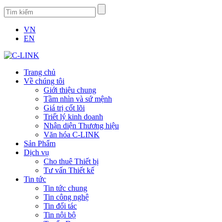
VN
EN
Trang chủ
Về chúng tôi
Giới thiệu chung
Tầm nhìn và sứ mệnh
Giá trị cốt lõi
Triết lý kinh doanh
Nhận diện Thương hiệu
Văn hóa C-LINK
Sản Phẩm
Dịch vụ
Cho thuê Thiết bị
Tư vấn Thiết kế
Tin tức
Tin tức chung
Tin công nghệ
Tin đối tác
Tin nội bộ