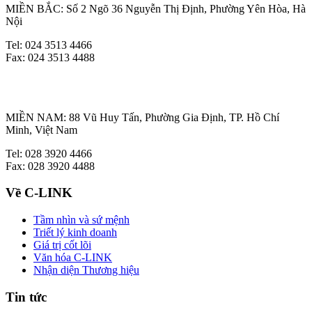
MIỀN BẮC: Số 2 Ngõ 36 Nguyễn Thị Định, Phường Yên Hòa, Hà
Nội
Tel: 024 3513 4466
Fax: 024 3513 4488
MIỀN NAM: 88 Vũ Huy Tấn, Phường Gia Định, TP. Hồ Chí
Minh, Việt Nam
Tel: 028 3920 4466
Fax: 028 3920 4488
Về C-LINK
Tầm nhìn và sứ mệnh
Triết lý kinh doanh
Giá trị cốt lõi
Văn hóa C-LINK
Nhận diện Thương hiệu
Tin tức