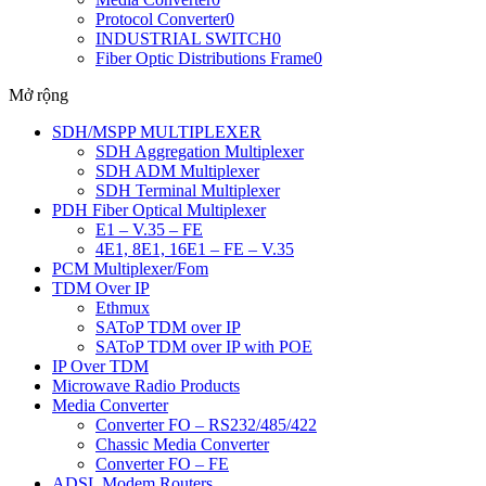
Protocol Converter
0
INDUSTRIAL SWITCH
0
Fiber Optic Distributions Frame
0
Mở rộng
SDH/MSPP MULTIPLEXER
SDH Aggregation Multiplexer
SDH ADM Multiplexer
SDH Terminal Multiplexer
PDH Fiber Optical Multiplexer
E1 – V.35 – FE
4E1, 8E1, 16E1 – FE – V.35
PCM Multiplexer/Fom
TDM Over IP
Ethmux
SAToP TDM over IP
SAToP TDM over IP with POE
IP Over TDM
Microwave Radio Products
Media Converter
Converter FO – RS232/485/422
Chassic Media Converter
Converter FO – FE
ADSL Modem Routers