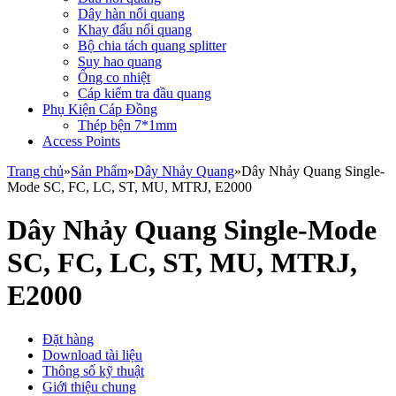
Dây hàn nối quang
Khay đấu nối quang
Bộ chia tách quang splitter
Suy hao quang
Ống co nhiệt
Cáp kiểm tra đầu quang
Phụ Kiện Cáp Đồng
Thép bện 7*1mm
Access Points
Trang chủ
»
Sản Phẩm
»
Dây Nhảy Quang
»
Dây Nhảy Quang Single-
Mode SC, FC, LC, ST, MU, MTRJ, E2000
Dây Nhảy Quang Single-Mode
SC, FC, LC, ST, MU, MTRJ,
E2000
Đặt hàng
Download tài liệu
Thông số kỹ thuật
Giới thiệu chung