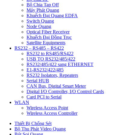
Bộ Chia Tap Off
Máy Phát Quang
Khuếch Đại Quang EDFA
Switch Quang
Node Quang
Optical Fiber Receiver
Khuếch Đại Đồng Trục
Satellite Equipments
RS232 – RS485 – RS422
RS232 to RS485/RS422
USB TO RS232/485/422
RS232/485/422 sang ETHERNET
E1-RS232/422/485
RS232 Isolators, Repeaters
Serial HUB
CAN Bus, Digital Smart Meter
Digital I/O Controller, I/O Control Cards
Card PCI to Serial
WLAN
Wireless Access Point
Wireless Access Controller
Thiết Bị Chống Sét
Bộ Thu Phát Video Quang
Bút Soi Quang