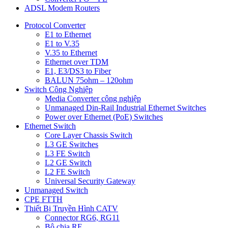
ADSL Modem Routers
Protocol Converter
E1 to Ethernet
E1 to V.35
V.35 to Ethernet
Ethernet over TDM
E1, E3/DS3 to Fiber
BALUN 75ohm – 120ohm
Switch Công Nghiệp
Media Converter công nghiệp
Unmanaged Din-Rail Industrial Ethernet Switches
Power over Ethernet (PoE) Switches
Ethernet Switch
Core Layer Chassis Switch
L3 GE Switches
L3 FE Switch
L2 GE Switch
L2 FE Switch
Universal Security Gateway
Unmanaged Switch
CPE FTTH
Thiết Bị Truyền Hình CATV
Connector RG6, RG11
Bộ chia RF