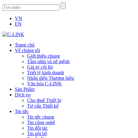
VN
EN
Trang chủ
Về chúng tôi
Giới thiệu chung
Tầm nhìn và sứ mệnh
Giá trị cốt lõi
Triết lý kinh doanh
Nhận diện Thương hiệu
Văn hóa C-LINK
Sản Phẩm
Dịch vụ
Cho thuê Thiết bị
Tư vấn Thiết kế
Tin tức
Tin tức chung
Tin công nghệ
Tin đối tác
Tin nội bộ