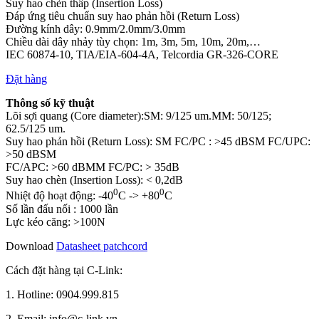
Suy hao chèn thấp (Insertion Loss)
Đáp ứng tiêu chuẩn suy hao phản hồi (Return Loss)
Đường kính dây: 0.9mm/2.0mm/3.0mm
Chiều dài dây nhảy tùy chọn: 1m, 3m, 5m, 10m, 20m,…
IEC 60874-10, TIA/EIA-604-4A, Telcordia GR-326-CORE
Đặt hàng
Thông số kỹ thuật
Lõi sợi quang (Core diameter):SM: 9/125 um.MM: 50/125;
62.5/125 um.
Suy hao phản hồi (Return Loss): SM FC/PC : >45 dBSM FC/UPC:
>50 dBSM
FC/APC: >60 dBMM FC/PC: > 35dB
Suy hao chèn (Insertion Loss): < 0,2dB
0
0
Nhiệt độ hoạt động: -40
C -> +80
C
Số lần đấu nối : 1000 lần
Lực kéo căng: >100N
Download
Datasheet patchcord
Cách đặt hàng tại C-Link:
1. Hotline: 0904.999.815
2. Email: info@c-link.vn