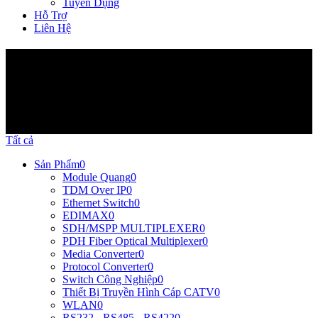
Tuyển Dụng
Hỗ Trợ
Liên Hệ
Sản Phẩm
Tất cả
Sản Phẩm
0
Module Quang
0
TDM Over IP
0
Ethernet Switch
0
EDIMAX
0
SDH/MSPP MULTIPLEXER
0
PDH Fiber Optical Multiplexer
0
Media Converter
0
Protocol Converter
0
Switch Công Nghiệp
0
Thiết Bị Truyền Hình Cáp CATV
0
WLAN
0
RS232 - RS485 - RS422
0