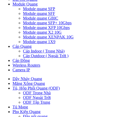
Module Quang
Module quang SFP
Module quang SFF
Module quang GBIC
Module quang SFP+ 10Gbps
Module quang XFP 10Gbps
Module quang X2 10G
Module quang XENPAK 10G
Module quang 1X9
Cáp Quang
Cáp Indoor ( Trong Nhà)
Cáp Outdoor ( Ngoài Trời )
Cáp Đồng
Wireless Routers
Camera IP
Dây Nhảy Quang
Măng Xông Quang
Tủ, Hộp Phối Quang (ODF)
ODF Trong Nhà
ODF Ngoài Trời
ODF Tập Trung
Tủ Mạng
Phụ Kiện Quang
Đầu nối quang