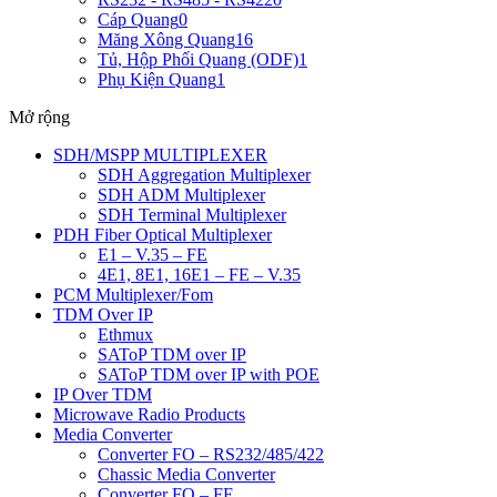
Cáp Quang
0
Măng Xông Quang
16
Tủ, Hộp Phối Quang (ODF)
1
Phụ Kiện Quang
1
Mở rộng
SDH/MSPP MULTIPLEXER
SDH Aggregation Multiplexer
SDH ADM Multiplexer
SDH Terminal Multiplexer
PDH Fiber Optical Multiplexer
E1 – V.35 – FE
4E1, 8E1, 16E1 – FE – V.35
PCM Multiplexer/Fom
TDM Over IP
Ethmux
SAToP TDM over IP
SAToP TDM over IP with POE
IP Over TDM
Microwave Radio Products
Media Converter
Converter FO – RS232/485/422
Chassic Media Converter
Converter FO – FE