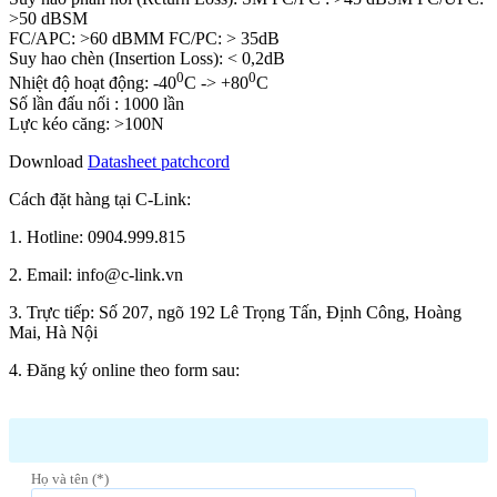
>50 dBSM
FC/APC: >60 dBMM FC/PC: > 35dB
Suy hao chèn (Insertion Loss): < 0,2dB
0
0
Nhiệt độ hoạt động: -40
C -> +80
C
Số lần đấu nối : 1000 lần
Lực kéo căng: >100N
Download
Datasheet patchcord
Cách đặt hàng tại C-Link:
1. Hotline: 0904.999.815
2. Email: info@c-link.vn
3. Trực tiếp: Số 207, ngõ 192 Lê Trọng Tấn, Định Công, Hoàng
Mai, Hà Nội
4. Đăng ký online theo form sau:
Họ và tên (*)