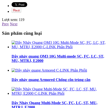
Lượt xem:
119
Prev
Next
Sản phẩm cùng loại
Dây nhảy quang OM3 10G Multi-mode SC, FC, LC, ST,
MU, MTRJ, E2000
Dây nhảy quang Armored Chống côn trùng cắn
Dây Nhảy Quang Multi-Mode SC, FC, LC, ST, MU,
MTRJ, E2000