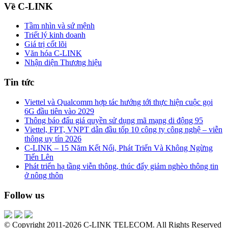
Về C-LINK
Tầm nhìn và sứ mệnh
Triết lý kinh doanh
Giá trị cốt lõi
Văn hóa C-LINK
Nhận diện Thương hiệu
Tin tức
Viettel và Qualcomm hợp tác hướng tới thực hiện cuộc gọi
6G đầu tiên vào 2029
Thông báo đấu giá quyền sử dụng mã mạng di động 95
Viettel, FPT, VNPT dẫn đầu tốp 10 công ty công nghệ – viễn
thông uy tín 2026
C-LINK – 15 Năm Kết Nối, Phát Triển Và Không Ngừng
Tiến Lên
Phát triển hạ tầng viễn thông, thúc đẩy giảm nghèo thông tin
ở nông thôn
Follow us
© Copyright 2011-2026 C-LINK TELECOM. All Rights Reserved