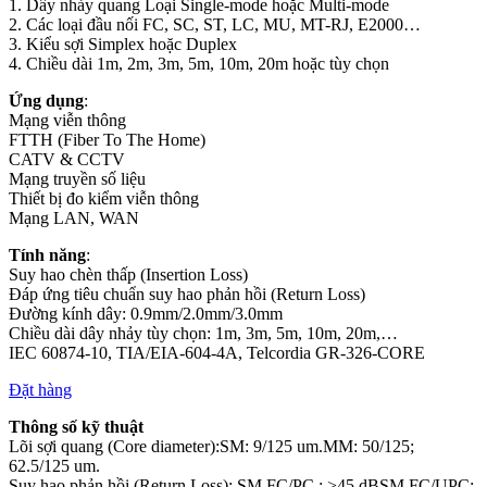
1. Dây nhảy quang Loại Single-mode hoặc Multi-mode
2. Các loại đầu nối FC, SC, ST, LC, MU, MT-RJ, E2000…
3. Kiểu sợi Simplex hoặc Duplex
4. Chiều dài 1m, 2m, 3m, 5m, 10m, 20m hoặc tùy chọn
Ứng dụng
:
Mạng viễn thông
FTTH (Fiber To The Home)
CATV & CCTV
Mạng truyền số liệu
Thiết bị đo kiểm viễn thông
Mạng LAN, WAN
Tính năng
:
Suy hao chèn thấp (Insertion Loss)
Đáp ứng tiêu chuẩn suy hao phản hồi (Return Loss)
Đường kính dây: 0.9mm/2.0mm/3.0mm
Chiều dài dây nhảy tùy chọn: 1m, 3m, 5m, 10m, 20m,…
IEC 60874-10, TIA/EIA-604-4A, Telcordia GR-326-CORE
Đặt hàng
Thông số kỹ thuật
Lõi sợi quang (Core diameter):SM: 9/125 um.MM: 50/125;
62.5/125 um.
Suy hao phản hồi (Return Loss): SM FC/PC : >45 dBSM FC/UPC: