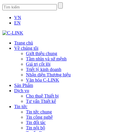
VN
EN
Trang chủ
Về chúng tôi
Giới thiệu chung
Tầm nhìn và sứ mệnh
Giá trị cốt lõi
Triết lý kinh doanh
Nhận diện Thương hiệu
Văn hóa C-LINK
Sản Phẩm
Dịch vụ
Cho thuê Thiết bị
Tư vấn Thiết kế
Tin tức
Tin tức chung
Tin công nghệ
Tin đối tác
Tin nội bộ