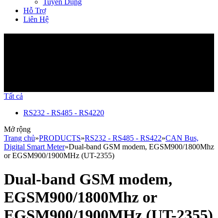
Tuyển Dụng
Hỗ Trợ
Liên Hệ
Sản Phẩm
Tất cả
RS232 - RS485 - RS422
0
Mở rộng
Trang chủ
»
PRODUCTS
»
RS232 - RS485 - RS422
»
CAN Bus,
Digital Smart Meter
»
Dual-band GSM modem, EGSM900/1800Mhz
or EGSM900/1900MHz (UT-2355)
Dual-band GSM modem,
EGSM900/1800Mhz or
EGSM900/1900MHz (UT-2355)