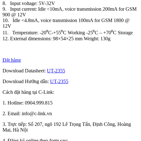
8. Input voltage: 5V-32V
9. Input current: Idle <10mA, voice transmission 200mA for GSM
900 @ 12V
10. Idle <4.8mA, voice transmission 100mA for GSM 1800 @
12V
11. Temperature: -20⁰C-+55⁰C Working -25⁰C – +70⁰C Storage
12. External dimensions: 98×54×25 mm Weight: 130g
Đặt hàng
Download Datasheet:
UT-2355
Download Hướng dẫn:
UT-2355
Cách đặt hàng tại C-Link:
1. Hotline: 0904.999.815
2. Email: info@c-link.vn
3. Trực tiếp: Số 207, ngõ 192 Lê Trọng Tấn, Định Công, Hoàng
Mai, Hà Nội
4. Đăng ký online theo form sau: