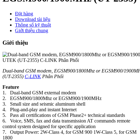
Đặt hàng
Download tài liệu
Thông số kỹ thuật
Giới thiệu chung
Giới thiệu
Dual-band GSM modem, EGSM900/1800Mhz or EGSM900/1900M
(UT-2355)
C-LINK
Phân Phối
Feature
1. Dual-band GSM external modem
2. EGSM900/1800Mhz or EGSM900/1900MHz
3. Small size and seismic aluminum shell
4. Plug-and-play and instant Internet
5. Pass all certifications of GSM Phase2+ technical standards
6. Voice, SMS, fax and data transmission AT commands remote
control system designed for specific application
7. Output Power: 2W-Class 4, for GSM 900 1W-Class 5, for GSM
1800