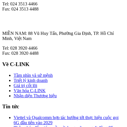
Tel: 024 3513 4466
Fax: 024 3513 4488
MIỀN NAM: 88 Vũ Huy Tấn, Phường Gia Định, TP. Hồ Chí
Minh, Việt Nam
Tel: 028 3920 4466
Fax: 028 3920 4488
Về C-LINK
Tầm nhìn và sứ mệnh
Triết lý kinh doanh
Giá trị cốt lõi
Văn hóa C-LINK
Nhận diện Thương hiệu
Tin tức
Viettel và Qualcomm hợp tác hướng tới thực hiện cuộc gọi
6G đầu tiên vào 2029