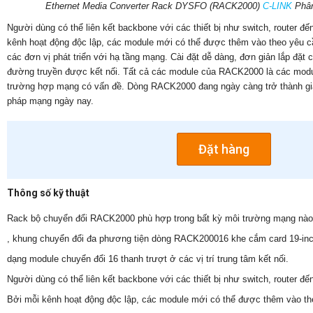
Ethernet Media Converter Rack DYSFO (RACK2000)
C-LINK
Phâ
Người dùng có thể liên kết backbone với các thiết bị như switch, router 
kênh hoạt động độc lập, các module mới có thể được thêm vào theo yêu 
các đơn vị phát triển với hạ tầng mạng. Cài đặt dễ dàng, đơn giản lắp đặt
đường truyền được kết nối. Tất cả các module của RACK2000 là các modu
trường hợp mạng có vấn đề. Dòng RACK2000 đang ngày càng trở thành giả
pháp mạng ngày nay.
Đặt hàng
Thông số kỹ thuật
Rack bộ chuyển đổi RACK2000 phù hợp trong bất kỳ môi trường mạng nào
, khung chuyển đổi đa phương tiện dòng RACK200016 khe cắm card 19-inc
dạng module chuyển đổi 16 thanh trượt ở các vị trí trung tâm kết nối.
Người dùng có thể liên kết backbone với các thiết bị như switch, router 
Bởi mỗi kênh hoạt động độc lập, các module mới có thể được thêm vào t