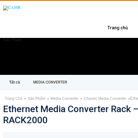
Trang chủ
Sản Phẩm
Tất cả
MEDIA CONVERTER
»
»
»
»
Ethe
Trang Chủ
Sản Phẩm
Media Converter
Chassic Media Converter
Ethernet Media Converter Rack 
RACK2000