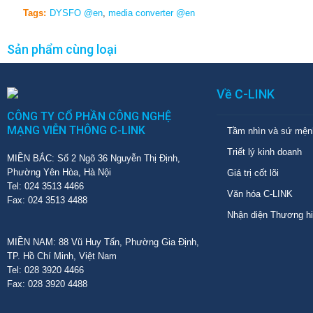
Tags:
DYSFO @en
,
media converter @en
Sản phẩm cùng loại
Về C-LINK
CÔNG TY CỔ PHẦN CÔNG NGHỆ
MẠNG VIỄN THÔNG C-LINK
Tầm nhìn và sứ mện
Triết lý kinh doanh
MIỀN BẮC: Số 2 Ngõ 36 Nguyễn Thị Định,
Phường Yên Hòa, Hà Nội
Giá trị cốt lõi
Tel: 024 3513 4466
Văn hóa C-LINK
Fax: 024 3513 4488
Nhận diện Thương h
MIỀN NAM: 88 Vũ Huy Tấn, Phường Gia Định,
TP. Hồ Chí Minh, Việt Nam
Tel: 028 3920 4466
Fax: 028 3920 4488