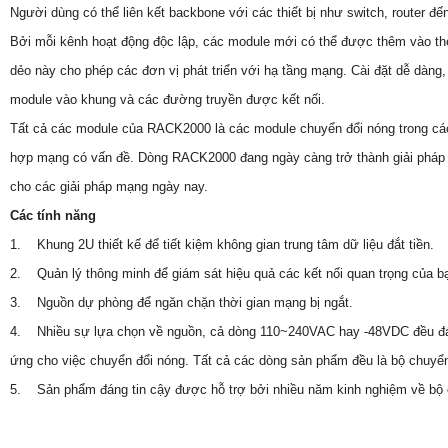
Người dùng có thể liên kết backbone với các thiết bị như switch, router 
Bởi mỗi kênh hoạt động độc lập, các module mới có thể được thêm vào t
dẻo này cho phép các đơn vị phát triển với hạ tầng mạng. Cài đặt dễ dàng,
module vào khung và các đường truyền được kết nối.
Tất cả các module của RACK2000 là các module chuyển đổi nóng trong cá
hợp mạng có vấn đề. Dòng RACK2000 đang ngày càng trở thành giải pháp
cho các giải pháp mạng ngày nay.
Các tính năng
1. Khung 2U thiết kế để tiết kiệm không gian trung tâm dữ liệu đắt tiền.
2. Quản lý thông minh để giám sát hiệu quả các kết nối quan trọng của b
3. Nguồn dự phòng để ngăn chặn thời gian mạng bị ngắt.
4. Nhiều sự lựa chọn về nguồn, cả dòng 110~240VAC hay -48VDC đều đ
ứng cho việc chuyển đổi nóng. Tất cả các dòng sản phẩm đều là bộ chuyển
5. Sản phẩm đáng tin cậy được hỗ trợ bởi nhiều năm kinh nghiệm về bộ