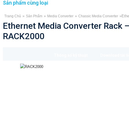
Sản phẩm cùng loại
»
»
»
»
Ethe
Trang Chủ
Sản Phẩm
Media Converter
Chassic Media Converter
Ethernet Media Converter Rack 
RACK2000
Thông số kỹ thuật
Download tài l