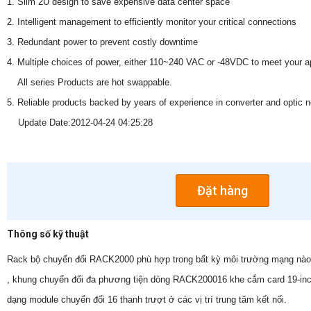
1. Slim 2U design to save expensive data center space
2. Intelligent management to efficiently monitor your critical connections
3. Redundant power to prevent costly downtime
4. Multiple choices of power, either 110~240 VAC or -48VDC to meet your a
All series Products are hot swappable.
5. Reliable products backed by years of experience in converter and optic 
Update Date:2012-04-24 04:25:28
Đặt hàng
Thông số kỹ thuật
Rack bộ chuyển đổi RACK2000 phù hợp trong bất kỳ môi trường mạng nào
, khung chuyển đổi đa phương tiện dòng RACK200016 khe cắm card 19-inc
dạng module chuyển đổi 16 thanh trượt ở các vị trí trung tâm kết nối.