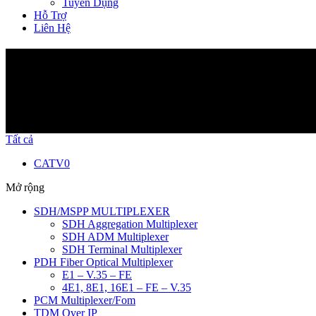
Tuyển Dụng
Hỗ Trợ
Liên Hệ
Sản Phẩm
Tất cả
CATV
0
Mở rộng
SDH/MSPP MULTIPLEXER
SDH Aggregation Multiplexer
SDH ADM Multiplexer
SDH Terminal Multiplexer
PDH Fiber Optical Multiplexer
E1 – V.35 – FE
4E1, 8E1, 16E1 – FE – V.35
PCM Multiplexer/Fom
TDM Over IP