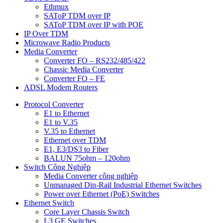
Ethmux
SAToP TDM over IP
SAToP TDM over IP with POE
IP Over TDM
Microwave Radio Products
Media Converter
Converter FO – RS232/485/422
Chassic Media Converter
Converter FO – FE
ADSL Modem Routers
Protocol Converter
E1 to Ethernet
E1 to V.35
V.35 to Ethernet
Ethernet over TDM
E1, E3/DS3 to Fiber
BALUN 75ohm – 120ohm
Switch Công Nghiệp
Media Converter công nghiệp
Unmanaged Din-Rail Industrial Ethernet Switches
Power over Ethernet (PoE) Switches
Ethernet Switch
Core Layer Chassis Switch
L3 GE Switches