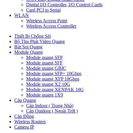
Digital I/O Controller, I/O Control Cards
Card PCI to Serial
WLAN
Wireless Access Point
Wireless Access Controller
Thiết Bị Chống Sét
Bộ Thu Phát Video Quang
Bút Soi Quang
Module Quang
Module quang SFP
Module quang SFF
Module quang GBIC
Module quang SFP+ 10Gbps
Module quang XFP 10Gbps
Module quang X2 10G
Module quang XENPAK 10G
Module quang 1X9
Cáp Quang
Cáp Indoor ( Trong Nhà)
Cáp Outdoor ( Ngoài Trời )
Cáp Đồng
Wireless Routers
Camera IP