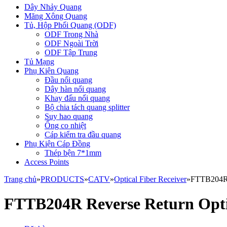
Dây Nhảy Quang
Măng Xông Quang
Tủ, Hộp Phối Quang (ODF)
ODF Trong Nhà
ODF Ngoài Trời
ODF Tập Trung
Tủ Mạng
Phụ Kiện Quang
Đầu nối quang
Dây hàn nối quang
Khay đấu nối quang
Bộ chia tách quang splitter
Suy hao quang
Ống co nhiệt
Cáp kiểm tra đầu quang
Phụ Kiện Cáp Đồng
Thép bện 7*1mm
Access Points
Trang chủ
»
PRODUCTS
»
CATV
»
Optical Fiber Receiver
»
FTTB204R R
FTTB204R Reverse Return Opti