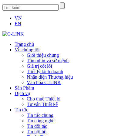
VN
EN
Trang chủ
Về chúng tôi
Giới thiệu chung
Tầm nhìn và sứ mệnh
Giá trị cốt lõi
Triết lý kinh doanh
Nhận diện Thương hiệu
Văn hóa C-LINK
Sản Phẩm
Dịch vụ
Cho thuê Thiết bị
Tư vấn Thiết kế
Tin tức
Tin tức chung
Tin công nghệ
Tin đối tác
Tin nội bộ