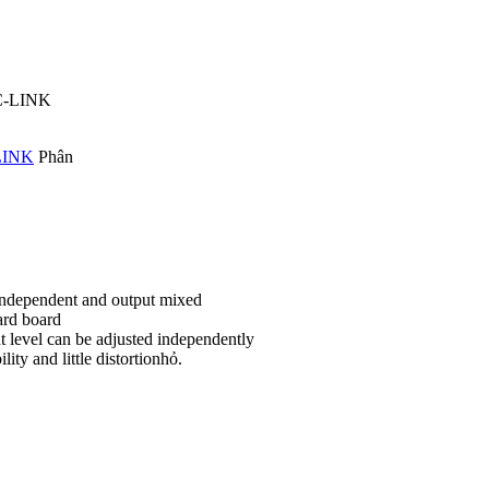
LINK
Phân
 independent and output mixed
ward board
t level can be adjusted independently
lity and little distortionhỏ.