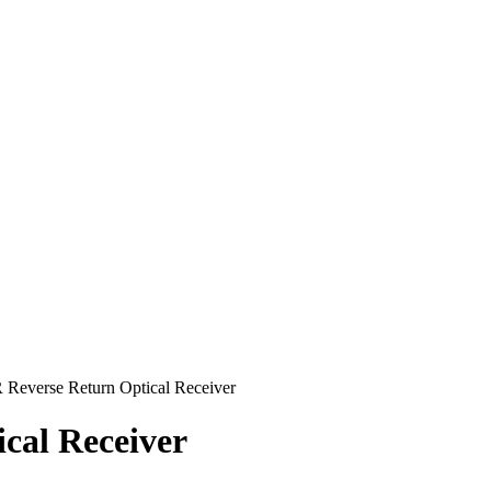
everse Return Optical Receiver
cal Receiver