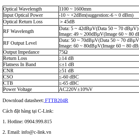
Optical Wavelength
1100 ~ 1600mm
Input Optical Power
-10 ~ +2dBm(suggestion:-6 ~ 0 dBm)
Optical Return Loss
＞45dB
Data: 5 ~ 42dBµV(Data 50 ~ 70 dBµV)
RF Wavelength
Image: 49 ~ 200dBµV(Image 60 ~ 80 
Data: 50 ~ 70dBµV(Data 50 ~ 70 dBµV
RF Output Level
Image: 60 ~ 80dBµV(Image 60 ~ 80 d
Output Impedance
75Ω
Return Loss
≥14 dB
Flatness In Band
≤±1 dB
CNR
≥51 dB
CSO
≤-60 dBC
CTB
≤-65 dBC
Power Voltage
AC220V±10%V
Download datasheet:
FTTB204R
Cách đặt hàng tại C-Link:
1. Hotline: 0904.999.815
2. Email: info@c-link.vn