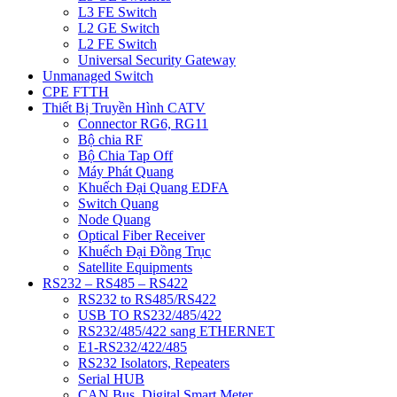
L3 FE Switch
L2 GE Switch
L2 FE Switch
Universal Security Gateway
Unmanaged Switch
CPE FTTH
Thiết Bị Truyền Hình CATV
Connector RG6, RG11
Bộ chia RF
Bộ Chia Tap Off
Máy Phát Quang
Khuếch Đại Quang EDFA
Switch Quang
Node Quang
Optical Fiber Receiver
Khuếch Đại Đồng Trục
Satellite Equipments
RS232 – RS485 – RS422
RS232 to RS485/RS422
USB TO RS232/485/422
RS232/485/422 sang ETHERNET
E1-RS232/422/485
RS232 Isolators, Repeaters
Serial HUB
CAN Bus, Digital Smart Meter