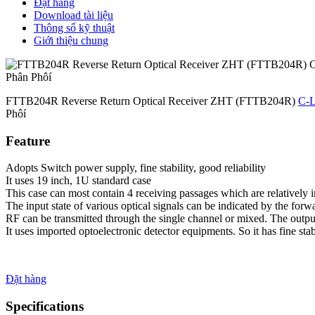
Đặt hàng
Download tài liệu
Thông số kỹ thuật
Giới thiệu chung
FTTB204R Reverse Return Optical Receiver ZHT (FTTB204R)
C-
Phôí
Feature
Adopts Switch power supply, fine stability, good reliability
It uses 19 inch, 1U standard case
This case can most contain 4 receiving passages which are relatively
The input state of various optical signals can be indicated by the for
RF can be transmitted through the single channel or mixed. The outpu
It uses imported optoelectronic detector equipments. So it has fine stabi
Đặt hàng
Specifications