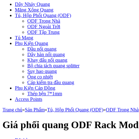
Dây Nhảy Quang
Măng Xông Quang
Tủ, Hộp Phối Quang (ODF)
ODF Trong Nhà
ODF Ngoài Trời
ODF Tập Trung
Tủ Mạng
Phụ Kiện Quang
Đầu nối quang
Dây hàn nối quang
Khay đấu nối quang
Bộ chia tách quang splitter
Suy hao quang
Ống co nhiệt
Cáp kiểm tra đầu quang
Phụ Kiện Cáp Đồng
Thép bện 7*1mm
Access Points
Trang chủ
»
Sản Phẩm
»
Tủ, Hộp Phối Quang (ODF)
»
ODF Trong Nhà
Giá phối quang ODF Rack Modul