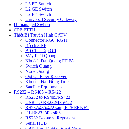
L3 FE Switch
L2 GE Switch
L2 FE Switch
Universal Security Gateway
Unmanaged Switch
CPE FTTH
Thiết Bị Truyền Hình CATV
Connector RG6, RG11
Bộ chia RF
Bộ Chia Tap Off
Máy Phát Quang
Khuếch Đại Quang EDFA
Switch Quang
Node Quang
Optical Fiber Receiver
Khuếch Đại Đồng Trục
Satellite Equipments
RS232 – RS485 – RS422
RS232 to RS485/RS422
USB TO RS232/485/422
RS232/485/422 sang ETHERNET
E1-RS232/422/485
RS232 Isolators, Repeaters
Serial HUB
CAN Bus, Digital Smart Meter