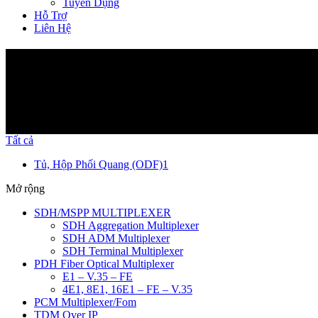
Tuyển Dụng
Hỗ Trợ
Liên Hệ
Sản Phẩm
Tất cả
Tủ, Hộp Phối Quang (ODF)
1
Mở rộng
SDH/MSPP MULTIPLEXER
SDH Aggregation Multiplexer
SDH ADM Multiplexer
SDH Terminal Multiplexer
PDH Fiber Optical Multiplexer
E1 – V.35 – FE
4E1, 8E1, 16E1 – FE – V.35
PCM Multiplexer/Fom
TDM Over IP