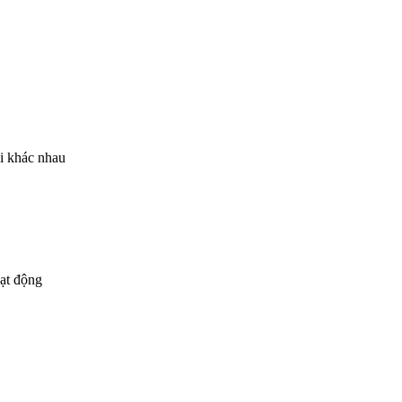
i khác nhau
oạt động