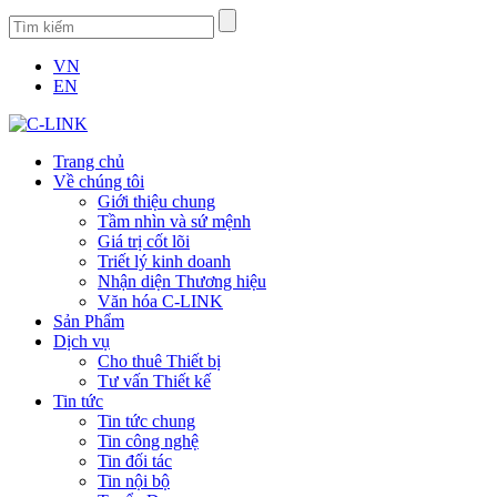
VN
EN
Trang chủ
Về chúng tôi
Giới thiệu chung
Tầm nhìn và sứ mệnh
Giá trị cốt lõi
Triết lý kinh doanh
Nhận diện Thương hiệu
Văn hóa C-LINK
Sản Phẩm
Dịch vụ
Cho thuê Thiết bị
Tư vấn Thiết kế
Tin tức
Tin tức chung
Tin công nghệ
Tin đối tác
Tin nội bộ