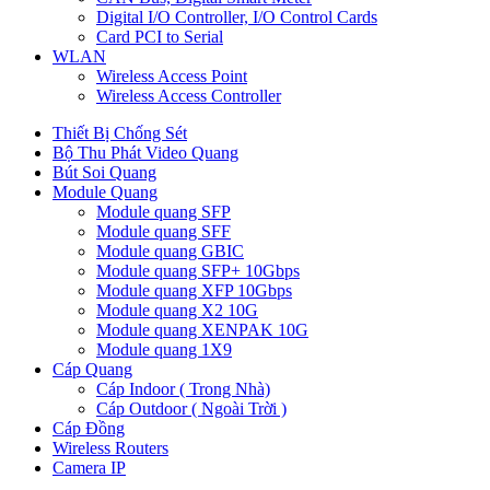
Digital I/O Controller, I/O Control Cards
Card PCI to Serial
WLAN
Wireless Access Point
Wireless Access Controller
Thiết Bị Chống Sét
Bộ Thu Phát Video Quang
Bút Soi Quang
Module Quang
Module quang SFP
Module quang SFF
Module quang GBIC
Module quang SFP+ 10Gbps
Module quang XFP 10Gbps
Module quang X2 10G
Module quang XENPAK 10G
Module quang 1X9
Cáp Quang
Cáp Indoor ( Trong Nhà)
Cáp Outdoor ( Ngoài Trời )
Cáp Đồng
Wireless Routers
Camera IP