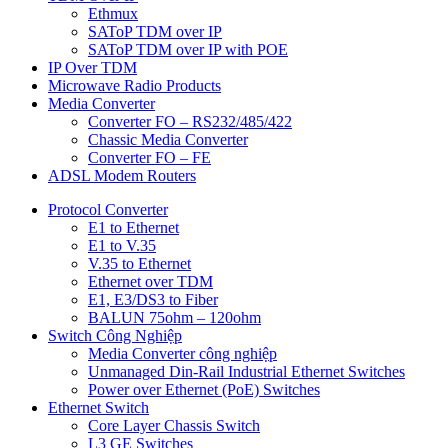
Ethmux
SAToP TDM over IP
SAToP TDM over IP with POE
IP Over TDM
Microwave Radio Products
Media Converter
Converter FO – RS232/485/422
Chassic Media Converter
Converter FO – FE
ADSL Modem Routers
Protocol Converter
E1 to Ethernet
E1 to V.35
V.35 to Ethernet
Ethernet over TDM
E1, E3/DS3 to Fiber
BALUN 75ohm – 120ohm
Switch Công Nghiệp
Media Converter công nghiệp
Unmanaged Din-Rail Industrial Ethernet Switches
Power over Ethernet (PoE) Switches
Ethernet Switch
Core Layer Chassis Switch
L3 GE Switches