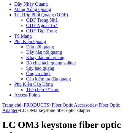
Dây Nhảy Quang
Măng Xông Quang
Tủ, Hộp Phối Quang (ODF)
ODF Trong Nhà
ODF Ngoài Trời
ODF Tập Trung
Tủ Mạng
Phụ Kiện Quang
Đầu nối quang
Dây hàn nối quang
Khay đấu nối quang
Bộ chia tách quang splitter
Suy hao quang
Ống co nhiệt
Cáp kiểm tra đầu quang
Phụ Kiện Cáp Đồng
Thép bện 7*1mm
Access Points
Trang chủ
»
PRODUCTS
»
Fiber Optic Accessories
»
Fiber Optic
Adapter
»
LC OM3 keystone fiber optic adapter
LC OM3 keystone fiber optic