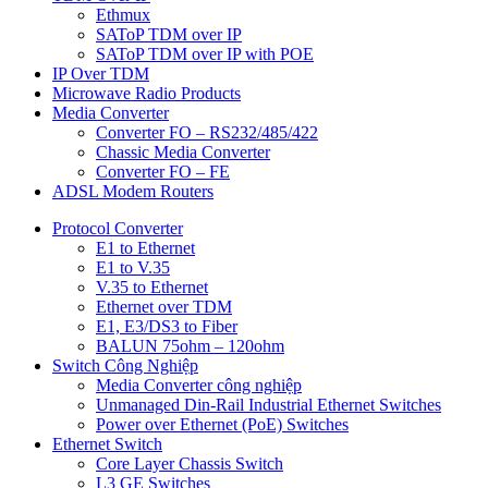
Ethmux
SAToP TDM over IP
SAToP TDM over IP with POE
IP Over TDM
Microwave Radio Products
Media Converter
Converter FO – RS232/485/422
Chassic Media Converter
Converter FO – FE
ADSL Modem Routers
Protocol Converter
E1 to Ethernet
E1 to V.35
V.35 to Ethernet
Ethernet over TDM
E1, E3/DS3 to Fiber
BALUN 75ohm – 120ohm
Switch Công Nghiệp
Media Converter công nghiệp
Unmanaged Din-Rail Industrial Ethernet Switches
Power over Ethernet (PoE) Switches
Ethernet Switch
Core Layer Chassis Switch
L3 GE Switches