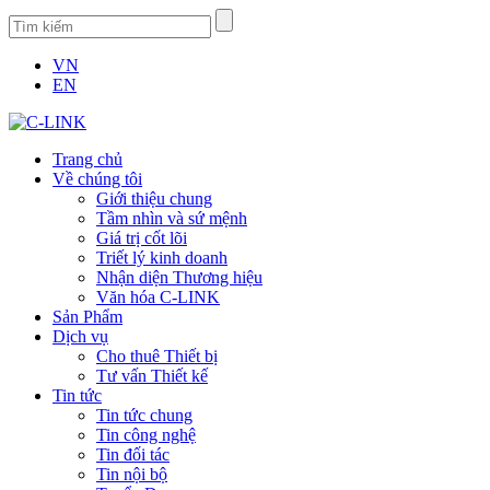
VN
EN
Trang chủ
Về chúng tôi
Giới thiệu chung
Tầm nhìn và sứ mệnh
Giá trị cốt lõi
Triết lý kinh doanh
Nhận diện Thương hiệu
Văn hóa C-LINK
Sản Phẩm
Dịch vụ
Cho thuê Thiết bị
Tư vấn Thiết kế
Tin tức
Tin tức chung
Tin công nghệ
Tin đối tác
Tin nội bộ