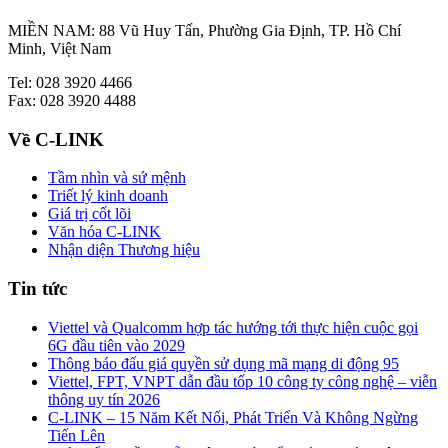
MIỀN NAM: 88 Vũ Huy Tấn, Phường Gia Định, TP. Hồ Chí
Minh, Việt Nam
Tel: 028 3920 4466
Fax: 028 3920 4488
Về C-LINK
Tầm nhìn và sứ mệnh
Triết lý kinh doanh
Giá trị cốt lõi
Văn hóa C-LINK
Nhận diện Thương hiệu
Tin tức
Viettel và Qualcomm hợp tác hướng tới thực hiện cuộc gọi
6G đầu tiên vào 2029
Thông báo đấu giá quyền sử dụng mã mạng di động 95
Viettel, FPT, VNPT dẫn đầu tốp 10 công ty công nghệ – viễn
thông uy tín 2026
C-LINK – 15 Năm Kết Nối, Phát Triển Và Không Ngừng
Tiến Lên