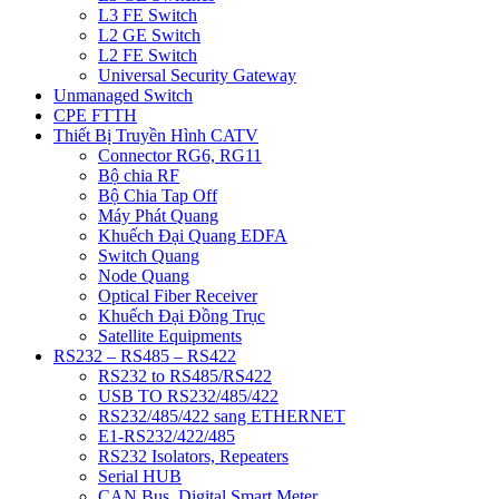
L3 FE Switch
L2 GE Switch
L2 FE Switch
Universal Security Gateway
Unmanaged Switch
CPE FTTH
Thiết Bị Truyền Hình CATV
Connector RG6, RG11
Bộ chia RF
Bộ Chia Tap Off
Máy Phát Quang
Khuếch Đại Quang EDFA
Switch Quang
Node Quang
Optical Fiber Receiver
Khuếch Đại Đồng Trục
Satellite Equipments
RS232 – RS485 – RS422
RS232 to RS485/RS422
USB TO RS232/485/422
RS232/485/422 sang ETHERNET
E1-RS232/422/485
RS232 Isolators, Repeaters
Serial HUB
CAN Bus, Digital Smart Meter