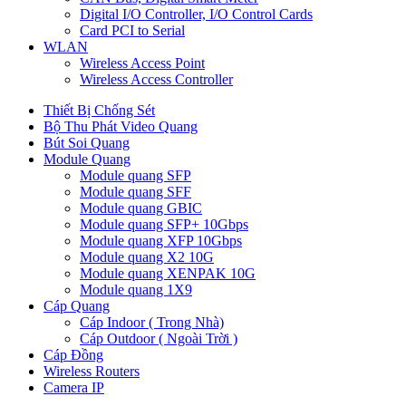
Digital I/O Controller, I/O Control Cards
Card PCI to Serial
WLAN
Wireless Access Point
Wireless Access Controller
Thiết Bị Chống Sét
Bộ Thu Phát Video Quang
Bút Soi Quang
Module Quang
Module quang SFP
Module quang SFF
Module quang GBIC
Module quang SFP+ 10Gbps
Module quang XFP 10Gbps
Module quang X2 10G
Module quang XENPAK 10G
Module quang 1X9
Cáp Quang
Cáp Indoor ( Trong Nhà)
Cáp Outdoor ( Ngoài Trời )
Cáp Đồng
Wireless Routers
Camera IP