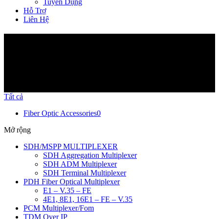
Tuyển Dụng
Hỗ Trợ
Liên Hệ
Sản Phẩm
Tất cả
Fiber Optic Accessories
0
Mở rộng
SDH/MSPP MULTIPLEXER
SDH Aggregation Multiplexer
SDH ADM Multiplexer
SDH Terminal Multiplexer
PDH Fiber Optical Multiplexer
E1 – V.35 – FE
4E1, 8E1, 16E1 – FE – V.35
PCM Multiplexer/Fom
TDM Over IP