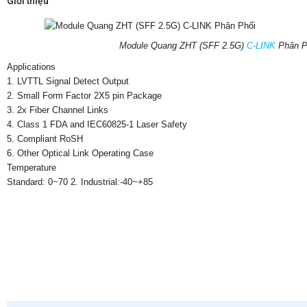
Giới thiệu
Module Quang ZHT (SFF 2.5G)
C-LINK
Phân P
Applications
1. LVTTL Signal Detect Output
2. Small Form Factor 2X5 pin Package
3. 2x Fiber Channel Links
4. Class 1 FDA and IEC60825-1 Laser Safety
5. Compliant RoSH
6. Other Optical Link Operating Case
Temperature
Standard: 0~70 2. Industrial:-40~+85