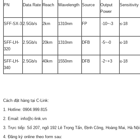
PN
Data Rate
Reach
Wavelength
Source
Output
Sensitivity
Power
SFF-SX-3
2.5Gb/s
2km
1310nm
FP
-10~-3
≤-18
SFF-LH-
2.5Gb/s
20km
1310nm
DFB
-5~-0
≤-18
320
SFF-LH-
2.5Gb/s
40km
1550nm
DFB
-2~+3
≤-18
340
Cách đặt hàng tại C-Link:
1. Hotline: 0904.999.815
2. Email: info@c-link.vn
3. Trực tiếp: Số 207, ngõ 192 Lê Trọng Tấn, Định Công, Hoàng Mai, Hà Nội
4. Đăng ký online theo form sau: