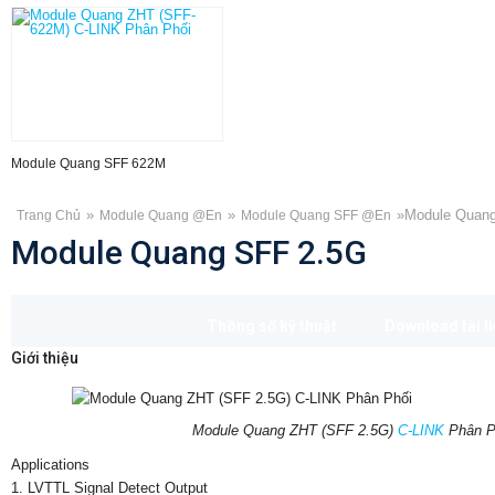
Module Quang SFF 622M
»
»
»
Module Quan
Trang Chủ
Module Quang @en
Module Quang SFF @en
Module Quang SFF 2.5G
Thông số kỹ thuật
Download tài l
Giới thiệu
Module Quang ZHT (SFF 2.5G)
C-LINK
Phân P
Applications
1. LVTTL Signal Detect Output