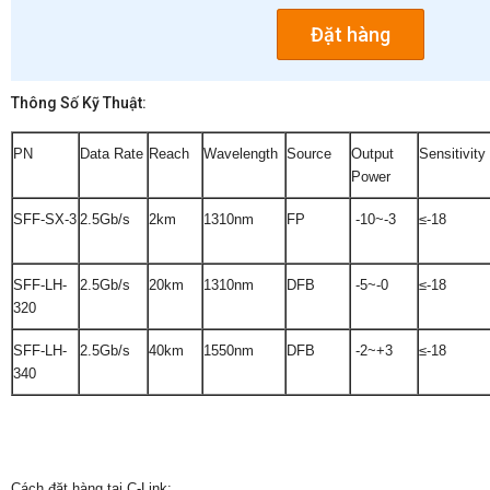
Đặt hàng
Thông Số Kỹ Thuật:
PN
Data Rate
Reach
Wavelength
Source
Output
Sensitivity
Power
SFF-SX-3
2.5Gb/s
2km
1310nm
FP
-10~-3
≤-18
SFF-LH-
2.5Gb/s
20km
1310nm
DFB
-5~-0
≤-18
320
SFF-LH-
2.5Gb/s
40km
1550nm
DFB
-2~+3
≤-18
340
Cách đặt hàng tại C-Link: