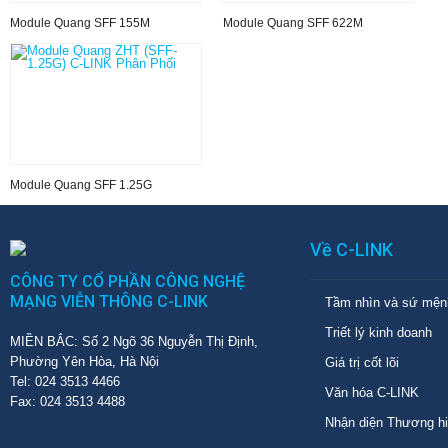
Module Quang SFF 155M
Module Quang SFF 622M
Module Quang SFF 1.25G
Về C-LINK
CÔNG TY CỔ PHẦN CÔNG NGHỆ
MẠNG VIỄN THÔNG C-LINK
Tầm nhìn và sứ mện
Triết lý kinh doanh
MIỀN BẮC: Số 2 Ngõ 36 Nguyễn Thị Định,
Phường Yên Hòa, Hà Nội
Giá trị cốt lõi
Tel: 024 3513 4466
Văn hóa C-LINK
Fax: 024 3513 4488
Nhận diện Thương h