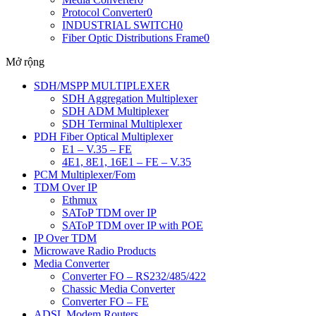
Protocol Converter
0
INDUSTRIAL SWITCH
0
Fiber Optic Distributions Frame
0
Mở rộng
SDH/MSPP MULTIPLEXER
SDH Aggregation Multiplexer
SDH ADM Multiplexer
SDH Terminal Multiplexer
PDH Fiber Optical Multiplexer
E1 – V.35 – FE
4E1, 8E1, 16E1 – FE – V.35
PCM Multiplexer/Fom
TDM Over IP
Ethmux
SAToP TDM over IP
SAToP TDM over IP with POE
IP Over TDM
Microwave Radio Products
Media Converter
Converter FO – RS232/485/422
Chassic Media Converter
Converter FO – FE
ADSL Modem Routers