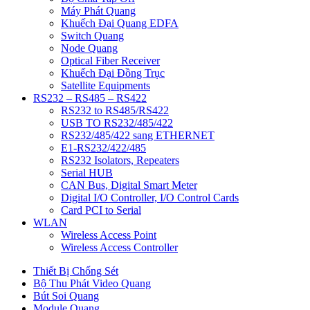
Máy Phát Quang
Khuếch Đại Quang EDFA
Switch Quang
Node Quang
Optical Fiber Receiver
Khuếch Đại Đồng Trục
Satellite Equipments
RS232 – RS485 – RS422
RS232 to RS485/RS422
USB TO RS232/485/422
RS232/485/422 sang ETHERNET
E1-RS232/422/485
RS232 Isolators, Repeaters
Serial HUB
CAN Bus, Digital Smart Meter
Digital I/O Controller, I/O Control Cards
Card PCI to Serial
WLAN
Wireless Access Point
Wireless Access Controller
Thiết Bị Chống Sét
Bộ Thu Phát Video Quang
Bút Soi Quang
Module Quang