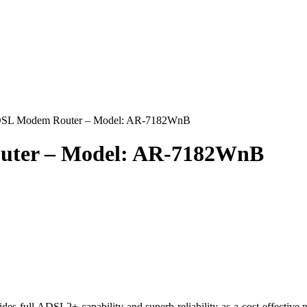
DSL Modem Router – Model: AR-7182WnB
uter – Model: AR-7182WnB
 full ADSL2+ capability and superb reliability as a cost-effective 