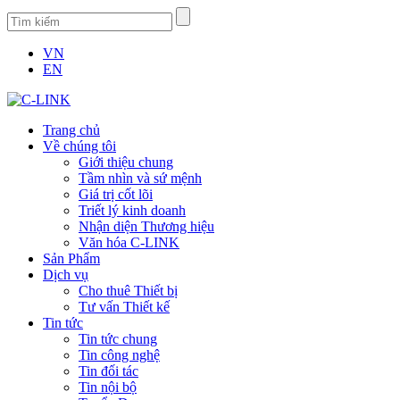
VN
EN
Trang chủ
Về chúng tôi
Giới thiệu chung
Tầm nhìn và sứ mệnh
Giá trị cốt lõi
Triết lý kinh doanh
Nhận diện Thương hiệu
Văn hóa C-LINK
Sản Phẩm
Dịch vụ
Cho thuê Thiết bị
Tư vấn Thiết kế
Tin tức
Tin tức chung
Tin công nghệ
Tin đối tác
Tin nội bộ