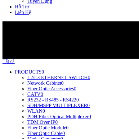
Tuyển Dụng
Hỗ Trợ
Liên Hệ
Sản Phẩm
Tất cả
PRODUCTS
0
L2/L3 ETHERNET SWITCH
0
Network Cabinet
0
Fiber Optic Accessories
0
CATV
0
RS232 - RS485 - RS422
0
SDH/MSPP MULTIPLEXER
0
WLAN
0
PDH Fiber Optical Multiplexer
0
TDM Over IP
0
Fiber Optic Module
0
Fiber Optic Cable
0
Media Converter
0