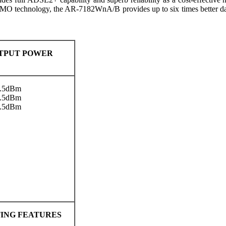
IMO technology, the AR-7182WnA/B provides up to six times better data
TPUT POWER
1.5dBm
1.5dBm
1.5dBm
ING FEATURES