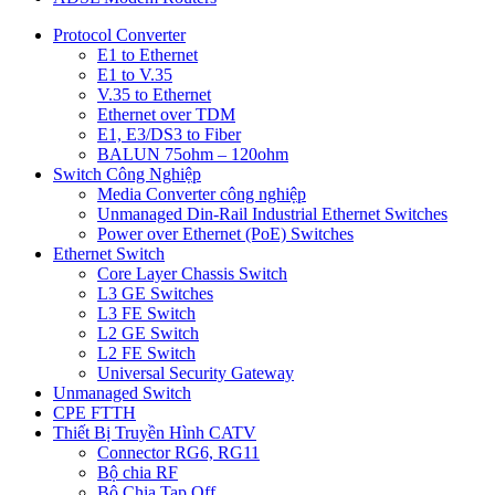
Protocol Converter
E1 to Ethernet
E1 to V.35
V.35 to Ethernet
Ethernet over TDM
E1, E3/DS3 to Fiber
BALUN 75ohm – 120ohm
Switch Công Nghiệp
Media Converter công nghiệp
Unmanaged Din-Rail Industrial Ethernet Switches
Power over Ethernet (PoE) Switches
Ethernet Switch
Core Layer Chassis Switch
L3 GE Switches
L3 FE Switch
L2 GE Switch
L2 FE Switch
Universal Security Gateway
Unmanaged Switch
CPE FTTH
Thiết Bị Truyền Hình CATV
Connector RG6, RG11
Bộ chia RF
Bộ Chia Tap Off