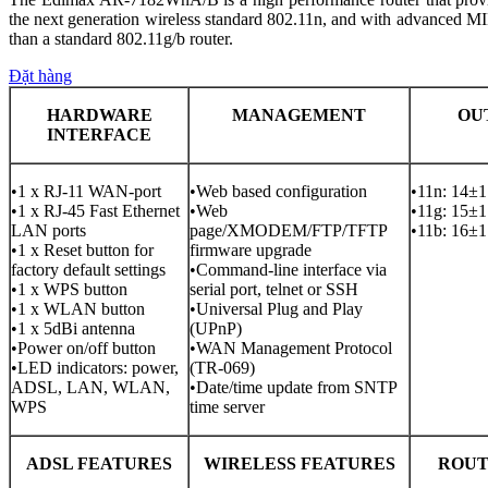
the next generation wireless standard 802.11n, and with advanced M
than a standard 802.11g/b router.
Đặt hàng
HARDWARE
MANAGEMENT
OU
INTERFACE
•1 x RJ-11 WAN-port
•Web based configuration
•11n: 14±
•1 x RJ-45 Fast Ethernet
•Web
•11g: 15±
LAN ports
page/XMODEM/FTP/TFTP
•11b: 16±
•1 x Reset button for
firmware upgrade
factory default settings
•Command-line interface via
•1 x WPS button
serial port, telnet or SSH
•1 x WLAN button
•Universal Plug and Play
•1 x 5dBi antenna
(UPnP)
•Power on/off button
•WAN Management Protocol
•LED indicators: power,
(TR-069)
ADSL, LAN, WLAN,
•Date/time update from SNTP
WPS
time server
ADSL FEATURES
WIRELESS FEATURES
ROUT