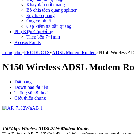
Khay đấu nối quang
Bộ chia tách quang splitter
Suy hao quang
Ống co nhiệt
Cáp kiểm tra đầu quang
Phụ Kiện Cáp Đồng
Thép bện 7*1mm
Access Points
Trang chủ
»
PRODUCTS
»
ADSL Modem Routers
»
N150 Wireless A
N150 Wireless ADSL Modem Ro
Đặt hàng
Download tài liệu
Thông số kỹ thuật
Giới thiệu chung
150Mbps Wireless ADSL2/2+ Modem Router
The Edimax AR-7182WnA/B is a high performance router that provides