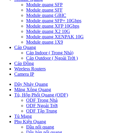
Module quang SFP
Module quang SFF
Module quang GBIC
Module quang SFP+ 10Gbps
Module quang XFP 10Gbps
Module quang X2 10G
Module quang XENPAK 10G
Module quang 1X9
Cáp Quang
Cáp Indoor ( Trong Nhà)
Cáp Outdoor ( Ngoài Trời )
Cáp Đồng
Wireless Routers
Camera IP
Dây Nhảy Quang
Măng Xông Quang
Tủ, Hộp Phối Quang (ODF)
ODF Trong Nhà
ODF Ngoài Trời
ODF Tập Trung
Tủ Mạng
Phụ Kiện Quang
Đầu nối quang
Dây hàn nối quang