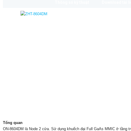
Thông số kỹ thuật
Download tài l
Tổng quan
ON-8604DM là Node 2 cửa. Sử dụng khuếch đại Full GaAs MMIC ở tầng tr