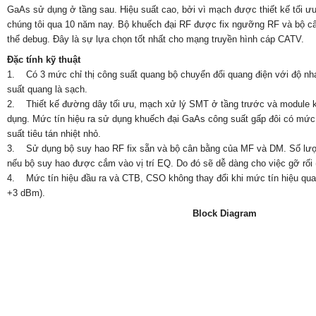
GaAs sử dụng ở tầng sau. Hiệu suất cao, bởi vì mạch được thiết kế tối ưu
chúng tôi qua 10 năm nay. Bộ khuếch đại RF được fix ngưỡng RF và bộ câ
thể debug. Đây là sự lựa chọn tốt nhất cho mạng truyền hình cáp CATV.
Đặc tính kỹ thuật
1. Có 3 mức chỉ thị công suất quang bộ chuyển đổi quang điện với độ nhạ
suất quang là sạch.
2. Thiết kế đường dây tối ưu, mạch xử lý SMT ở tầng trước và module 
dụng. Mức tín hiệu ra sử dụng khuếch đại GaAs công suất gấp đôi có mức
suất tiêu tán nhiệt nhỏ.
3. Sử dụng bộ suy hao RF fix sẵn và bộ cân bằng của MF và DM. Số lượ
nếu bộ suy hao được cắm vào vị trí EQ. Do đó sẽ dễ dàng cho việc gỡ rối 
4. Mức tín hiệu đầu ra và CTB, CSO không thay đổi khi mức tín hiệu quan
+3 dBm).
Block Diagram