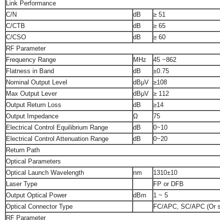
Link Performance
C/N
dB
≥ 51
C/CTB
dB
≥ 65
C/CSO
dB
≥ 60
RF Parameter
Frequency Range
MHz
45 ~862
Flatness in Band
dB
±0.75
Nominal Output Level
dBμV
≥108
Max Output Lever
dBμV
≥ 112
Output Return Loss
dB
≥14
Output Impedance
Ω
75
Electrical Control Equilibrium Range
dB
0~10
Electrical Control Attenuation Range
dB
0~20
Return Path
Optical Parameters
Optical Launch Wavelength
nm
1310±10
Laser Type
FP or DFB
Output Optical Power
dBm
1 ~ 5
Optical Connector Type
FC/APC, SC/APC (Or sp
RF Parameter