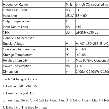
Frequency Range
MHz
5 ~ 65 (Or specified by
Flatness in Band
dB
±1
Input level
dBμV
85 ~ 90
Output Impedance
Ω
75
Input Return Loss
dB
≥16
NPR
dB
≥10(NPR≥30 dB)
Generic Characteristic
Supply Voltage
V
A: AC 150~265; B: AC
Operating Temperature
°C
-40~60
Storage Temperature
°C
-40~65
Relative Humidity
%
Max 95%No Condensat
Power Consumption
VA
≤ 30
Dimension
mm
240(L) X 240(W) X 150
Cách đặt hàng tại C-Link:
1. Hotline: 0904.999.815
2. Email: info@c-link.vn
3. Trực tiếp: Số 207, ngõ 192 Lê Trọng Tấn, Định Công, Hoàng Mai, Hà Nội
4. Đăng ký online theo form sau: