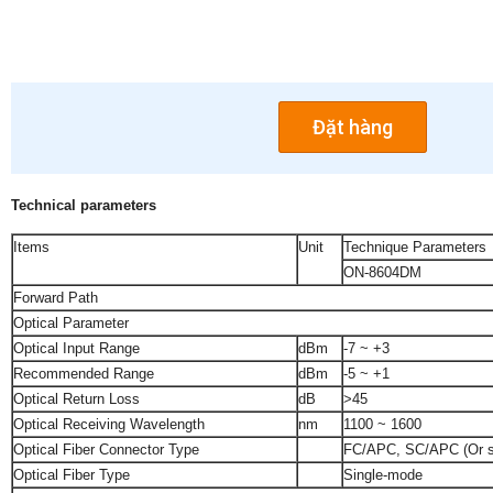
Đặt hàng
Technical parameters
Items
Unit
Technique Parameters
ON-8604DM
Forward Path
Optical Parameter
Optical Input Range
dBm
-7 ~ +3
Recommended Range
dBm
-5 ~ +1
Optical Return Loss
dB
>45
Optical Receiving Wavelength
nm
1100 ~ 1600
Optical Fiber Connector Type
FC/APC, SC/APC (Or sp
Optical Fiber Type
Single-mode