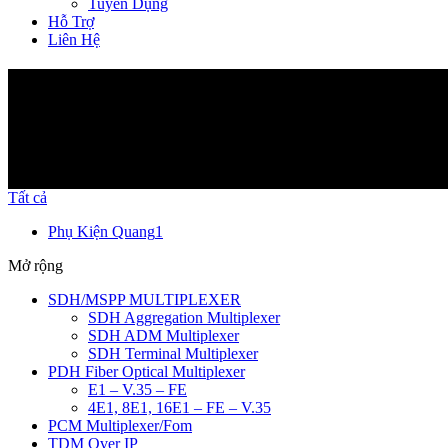
Tuyển Dụng
Hỗ Trợ
Liên Hệ
Sản Phẩm
Tất cả
Phụ Kiện Quang
1
Mở rộng
SDH/MSPP MULTIPLEXER
SDH Aggregation Multiplexer
SDH ADM Multiplexer
SDH Terminal Multiplexer
PDH Fiber Optical Multiplexer
E1 – V.35 – FE
4E1, 8E1, 16E1 – FE – V.35
PCM Multiplexer/Fom
TDM Over IP