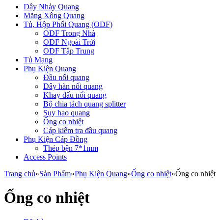
Dây Nhảy Quang
Măng Xông Quang
Tủ, Hộp Phối Quang (ODF)
ODF Trong Nhà
ODF Ngoài Trời
ODF Tập Trung
Tủ Mạng
Phụ Kiện Quang
Đầu nối quang
Dây hàn nối quang
Khay đấu nối quang
Bộ chia tách quang splitter
Suy hao quang
Ống co nhiệt
Cáp kiểm tra đầu quang
Phụ Kiện Cáp Đồng
Thép bện 7*1mm
Access Points
Trang chủ
»
Sản Phẩm
»
Phụ Kiện Quang
»
Ống co nhiệt
»
Ống co nhiệt
Ống co nhiệt