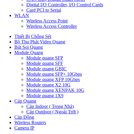
Digital I/O Controller, I/O Control Cards
Card PCI to Serial
WLAN
Wireless Access Point
Wireless Access Controller
Thiết Bị Chống Sét
Bộ Thu Phát Video Quang
Bút Soi Quang
Module Quang
Module quang SFP
Module quang SFF
Module quang GBIC
Module quang SFP+ 10Gbps
Module quang XFP 10Gbps
Module quang X2 10G
Module quang XENPAK 10G
Module quang 1X9
Cáp Quang
Cáp Indoor ( Trong Nhà)
Cáp Outdoor ( Ngoài Trời )
Cáp Đồng
Wireless Routers
Camera IP