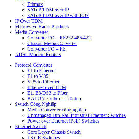
Ethmux
SAToP TDM over IP
SAToP TDM over IP with POE
IP Over TDM
Microwave Radio Products
Media Converter
Converter FO – RS232/485/422
Chassic Media Converter
Converter FO – FE
ADSL Modem Routers
Protocol Converter
E1 to Ethernet
E1 to V.35
V.35 to Ethernet
Ethernet over TDM
E1, E3/DS3 to Fiber
BALUN 75ohm – 120ohm
Switch Công Nghiệp
Media Converter công nghiệp
Unmanaged Din-Rail Industrial Ethernet Switches
Power over Ethernet (PoE) Switches
Ethernet Switch
Core Layer Chassis Switch
L3 GE Switches