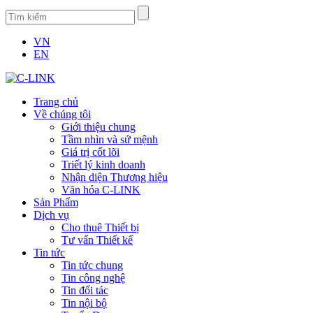
VN
EN
Trang chủ
Về chúng tôi
Giới thiệu chung
Tầm nhìn và sứ mệnh
Giá trị cốt lõi
Triết lý kinh doanh
Nhận diện Thương hiệu
Văn hóa C-LINK
Sản Phẩm
Dịch vụ
Cho thuê Thiết bị
Tư vấn Thiết kế
Tin tức
Tin tức chung
Tin công nghệ
Tin đối tác
Tin nội bộ