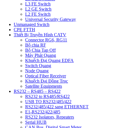
L3 FE Switch
L2 GE Switch
L2 FE Switch
Universal Security Gateway
Unmanaged Switch
CPE FTTH
Thiết Bị Truyền Hình CATV
Connector RG6, RG11
Bộ chia RF
Bộ Chia Tap Off
Máy Phát Quang
Khuếch Đại Quang EDFA
Switch Quang
Node Quang
Optical Fiber Receiver
Khuếch Đại Đồng Trục
Satellite Equipments
RS232 – RS485 – RS422
RS232 to RS485/RS422
USB TO RS232/485/422
RS232/485/422 sang ETHERNET
E1-RS232/422/485
RS232 Isolators, Repeaters
Serial HUB
CAN Bus, Digital Smart Meter