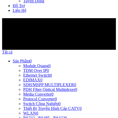
Tuyển Dụng
Hỗ Trợ
Liên Hệ
Sản Phẩm
Tất cả
Sản Phẩm
0
Module Quang
0
TDM Over IP
0
Ethernet Switch
0
EDIMAX
0
SDH/MSPP MULTIPLEXER
0
PDH Fiber Optical Multiplexer
0
Media Converter
0
Protocol Converter
0
Switch Công Nghiệp
0
Thiết Bị Truyền Hình Cáp CATV
0
WLAN
0
RS232 - RS485 - RS422
0