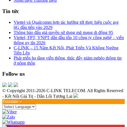
Nhận diện Thương hiệu
Tin tức
Viettel và Qualcomm hợp tác hướng tới thực hiện cuộc gọi
6G đầu tiên vào 2029
Thông báo đấu giá quyền sử dụng mã mạng di động 95
Viettel, FPT, VNPT dẫn đầu tốp 10 công ty công nghệ – viễn
thông uy tín 2026
C-LINK – 15 Năm Kết Nối, Phát Triển Và Không Ngừng
Tiến Lên
Phát triển hạ tầng viễn thông, thúc đẩy giảm nghèo thông tin
ở nông thôn
Follow us
© Copyright 2011-2026 C-LINK TELECOM. All Rights Reserved
- Kết Nối Giá Trị - Dẫn Lối Tương Lai
Translate »