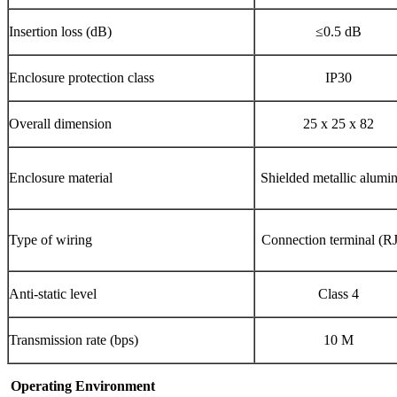
Insertion loss (dB)
≤0.5 dB
Enclosure protection class
IP30
Overall dimension
25 x 25 x 82
Enclosure material
Shielded metallic alum
Type of wiring
Connection terminal (R
Anti-static level
Class 4
Transmission rate (bps)
10 M
Operating Environment