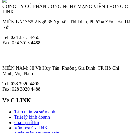
CÔNG TY CỔ PHẦN CÔNG NGHỆ MẠNG VIỄN THÔNG C-
LINK
MIỀN BẮC: Số 2 Ngõ 36 Nguyễn Thị Định, Phường Yên Hòa, Hà
Nội
Tel: 024 3513 4466
Fax: 024 3513 4488
MIỀN NAM: 88 Vũ Huy Tấn, Phường Gia Định, TP. Hồ Chí
Minh, Việt Nam
Tel: 028 3920 4466
Fax: 028 3920 4488
Về C-LINK
Tầm nhìn và sứ mệnh
Triết lý kinh doanh
Giá trị cốt lõi
Văn hóa C-LINK