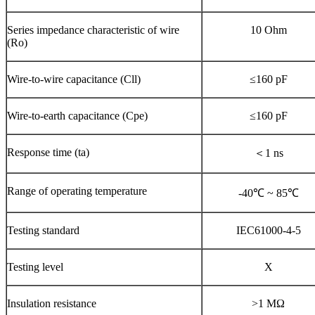
Series impedance characteristic of wire
10 Ohm
(Ro)
Wire-to-wire capacitance (Cll)
≤160 pF
Wire-to-earth capacitance (Cpe)
≤160 pF
Response time (ta)
＜1 ns
Range of operating temperature
-40℃ ~ 85℃
Testing standard
IEC61000-4-5
Testing level
X
Insulation resistance
>1 MΩ