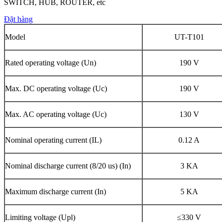
SWITCH, HUB, ROUTER, etc
Đặt hàng
Model
UT-T101
Rated operating voltage (Un)
190 V
Max. DC operating voltage (Uc)
190 V
Max. AC operating voltage (Uc)
130 V
Nominal operating current (IL)
0.12 A
Nominal discharge current (8/20 us) (In)
3 KA
Maximum discharge current (In)
5 KA
Limiting voltage (Upl)
≤330 V