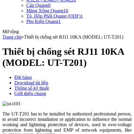
Cáp Quang
0
Măng Xông Quang
16
Tủ, Hộp Phối Quang (ODF)
1
Phụ Kiện Quang
1
Mở rộng
Trang chủ
»
Thiết bị chống sét RJ11 10KA (MODEL: UT-T201)
Thiết bị chống sét RJ11 10KA
(MODEL: UT-T201)
Đặt hàng
Download tài liệu
Thông số kỹ thuật
Giới thiệu chung
The UT-T201 has to be installed by authorized professional person,
to avoid incorrect installation or application to influence the normal
working and lightning protection of devices, used in over-voltage
protection from lightning and EMP of network equipments, like