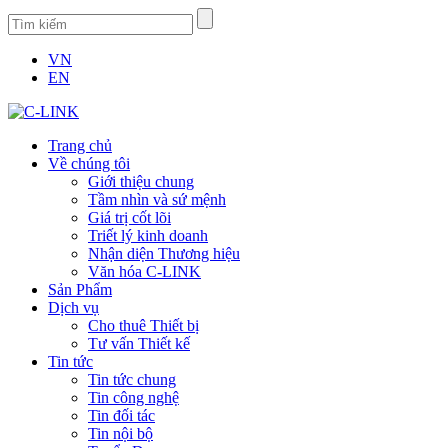
VN
EN
Trang chủ
Về chúng tôi
Giới thiệu chung
Tầm nhìn và sứ mệnh
Giá trị cốt lõi
Triết lý kinh doanh
Nhận diện Thương hiệu
Văn hóa C-LINK
Sản Phẩm
Dịch vụ
Cho thuê Thiết bị
Tư vấn Thiết kế
Tin tức
Tin tức chung
Tin công nghệ
Tin đối tác
Tin nội bộ