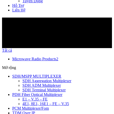
Tuyển Dụng
Hỗ Trợ
Liên Hệ
Sản phẩm
Tất cả
Microwave Radio Products
2
Mở rộng
SDH/MSPP MULTIPLEXER
SDH Aggregation Multiplexer
SDH ADM Multiplexer
SDH Terminal Multiplexer
PDH Fiber Optical Multiplexer
E1 – V.35 – FE
4E1, 8E1, 16E1 – FE – V.35
PCM Multiplexer/Fom
TDM Over IP