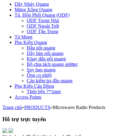
Dây Nhảy Quang
Măng Xông Quang
Tủ, Hộp Phối Quang (ODF)
ODF Trong Nhà
ODF Ngoài Trời
ODF Tập Trung
Tủ Mạng
Phụ Kiện Quang
Đầu nối quang
Dây hàn nối quang
Khay đấu nối quang
Bộ chia tách quang splitter
Suy hao quang
Ống co nhiệt
Cáp kiểm tra đầu quang
Phụ Kiện Cáp Đồng
Thép bện 7*1mm
Access Points
Trang chủ
»
PRODUCTS
»
Microwave Radio Products
Hỗ trợ trực tuyến