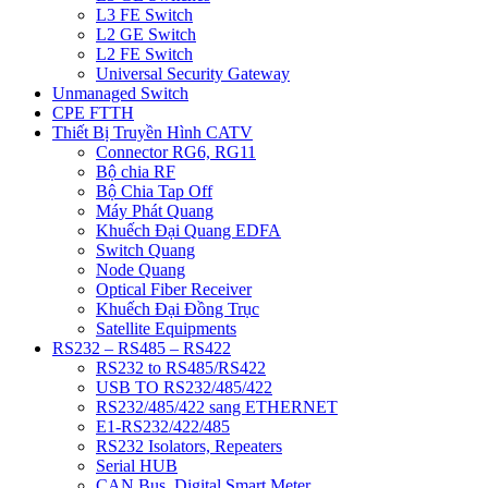
L3 FE Switch
L2 GE Switch
L2 FE Switch
Universal Security Gateway
Unmanaged Switch
CPE FTTH
Thiết Bị Truyền Hình CATV
Connector RG6, RG11
Bộ chia RF
Bộ Chia Tap Off
Máy Phát Quang
Khuếch Đại Quang EDFA
Switch Quang
Node Quang
Optical Fiber Receiver
Khuếch Đại Đồng Trục
Satellite Equipments
RS232 – RS485 – RS422
RS232 to RS485/RS422
USB TO RS232/485/422
RS232/485/422 sang ETHERNET
E1-RS232/422/485
RS232 Isolators, Repeaters
Serial HUB
CAN Bus, Digital Smart Meter