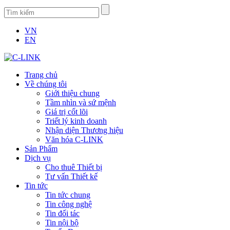
VN
EN
Trang chủ
Về chúng tôi
Giới thiệu chung
Tầm nhìn và sứ mệnh
Giá trị cốt lõi
Triết lý kinh doanh
Nhận diện Thương hiệu
Văn hóa C-LINK
Sản Phẩm
Dịch vụ
Cho thuê Thiết bị
Tư vấn Thiết kế
Tin tức
Tin tức chung
Tin công nghệ
Tin đối tác
Tin nội bộ