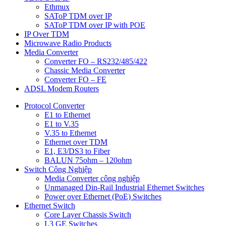
Ethmux
SAToP TDM over IP
SAToP TDM over IP with POE
IP Over TDM
Microwave Radio Products
Media Converter
Converter FO – RS232/485/422
Chassic Media Converter
Converter FO – FE
ADSL Modem Routers
Protocol Converter
E1 to Ethernet
E1 to V.35
V.35 to Ethernet
Ethernet over TDM
E1, E3/DS3 to Fiber
BALUN 75ohm – 120ohm
Switch Công Nghiệp
Media Converter công nghiệp
Unmanaged Din-Rail Industrial Ethernet Switches
Power over Ethernet (PoE) Switches
Ethernet Switch
Core Layer Chassis Switch
L3 GE Switches