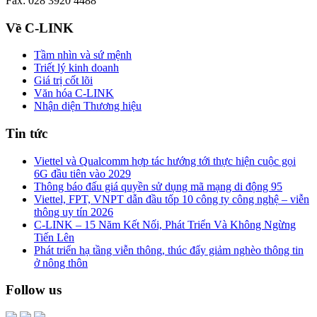
Fax: 028 3920 4488
Về C-LINK
Tầm nhìn và sứ mệnh
Triết lý kinh doanh
Giá trị cốt lõi
Văn hóa C-LINK
Nhận diện Thương hiệu
Tin tức
Viettel và Qualcomm hợp tác hướng tới thực hiện cuộc gọi
6G đầu tiên vào 2029
Thông báo đấu giá quyền sử dụng mã mạng di động 95
Viettel, FPT, VNPT dẫn đầu tốp 10 công ty công nghệ – viễn
thông uy tín 2026
C-LINK – 15 Năm Kết Nối, Phát Triển Và Không Ngừng
Tiến Lên
Phát triển hạ tầng viễn thông, thúc đẩy giảm nghèo thông tin
ở nông thôn
Follow us