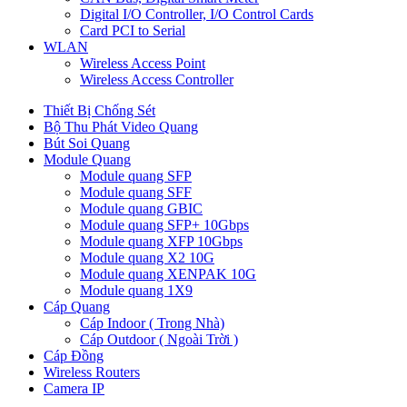
Digital I/O Controller, I/O Control Cards
Card PCI to Serial
WLAN
Wireless Access Point
Wireless Access Controller
Thiết Bị Chống Sét
Bộ Thu Phát Video Quang
Bút Soi Quang
Module Quang
Module quang SFP
Module quang SFF
Module quang GBIC
Module quang SFP+ 10Gbps
Module quang XFP 10Gbps
Module quang X2 10G
Module quang XENPAK 10G
Module quang 1X9
Cáp Quang
Cáp Indoor ( Trong Nhà)
Cáp Outdoor ( Ngoài Trời )
Cáp Đồng
Wireless Routers
Camera IP