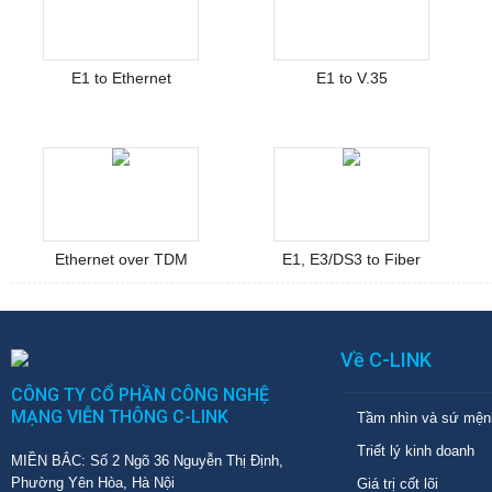
E1 to Ethernet
E1 to V.35
Ethernet over TDM
E1, E3/DS3 to Fiber
Về C-LINK
CÔNG TY CỔ PHẦN CÔNG NGHỆ
MẠNG VIỄN THÔNG C-LINK
Tầm nhìn và sứ mện
Triết lý kinh doanh
MIỀN BẮC: Số 2 Ngõ 36 Nguyễn Thị Định,
Phường Yên Hòa, Hà Nội
Giá trị cốt lõi