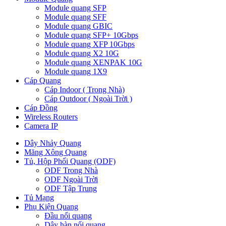
Module quang SFP
Module quang SFF
Module quang GBIC
Module quang SFP+ 10Gbps
Module quang XFP 10Gbps
Module quang X2 10G
Module quang XENPAK 10G
Module quang 1X9
Cáp Quang
Cáp Indoor ( Trong Nhà)
Cáp Outdoor ( Ngoài Trời )
Cáp Đồng
Wireless Routers
Camera IP
Dây Nhảy Quang
Măng Xông Quang
Tủ, Hộp Phối Quang (ODF)
ODF Trong Nhà
ODF Ngoài Trời
ODF Tập Trung
Tủ Mạng
Phụ Kiện Quang
Đầu nối quang
Dây hàn nối quang