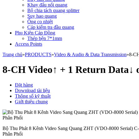
Khay đấu nối quang
Bộ chia tách quang splitter
Suy hao quang
Ống co nhiệt
Cáp kiểm tra đầu quang
Phụ Kiện Cáp Đồng
Thép bện 7*1mm
Access Points
Trang chủ
»
PRODUCTS
»
Video & Audio & Data Transmission
»
8-CH
8-CH Video↑ + 1 Return Data↓
Đặt hàng
Download tài liệu
Thông số kỹ thuật
Giới thiệu chung
Bộ Thu Phát 8 Kênh Video Sang Quang ZHT (VDO-8000 Serial) 
Phân Phối