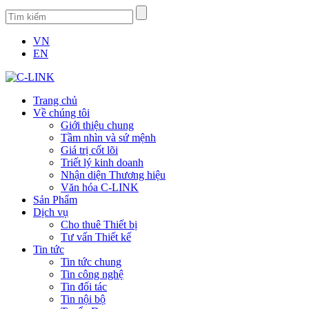
VN
EN
Trang chủ
Về chúng tôi
Giới thiệu chung
Tầm nhìn và sứ mệnh
Giá trị cốt lõi
Triết lý kinh doanh
Nhận diện Thương hiệu
Văn hóa C-LINK
Sản Phẩm
Dịch vụ
Cho thuê Thiết bị
Tư vấn Thiết kế
Tin tức
Tin tức chung
Tin công nghệ
Tin đối tác
Tin nội bộ