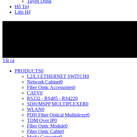
Tuyển Dụng
Hỗ Trợ
Liên Hệ
Sản Phẩm
Tất cả
PRODUCTS
0
L2/L3 ETHERNET SWITCH
0
Network Cabinet
0
Fiber Optic Accessories
0
CATV
0
RS232 - RS485 - RS422
0
SDH/MSPP MULTIPLEXER
0
WLAN
0
PDH Fiber Optical Multiplexer
0
TDM Over IP
0
Fiber Optic Module
0
Fiber Optic Cable
0
Media Converter
0