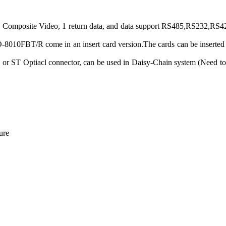
omposite Video, 1 return data, and data support RS485,RS232,RS422, no
O-8010FBT/R come in an insert card version.The cards can be inserte
ST Optiacl connector, can be used in Daisy-Chain system (Need to cu
ure