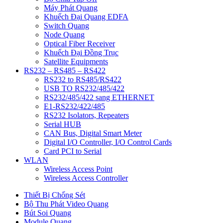
Máy Phát Quang
Khuếch Đại Quang EDFA
Switch Quang
Node Quang
Optical Fiber Receiver
Khuếch Đại Đồng Trục
Satellite Equipments
RS232 – RS485 – RS422
RS232 to RS485/RS422
USB TO RS232/485/422
RS232/485/422 sang ETHERNET
E1-RS232/422/485
RS232 Isolators, Repeaters
Serial HUB
CAN Bus, Digital Smart Meter
Digital I/O Controller, I/O Control Cards
Card PCI to Serial
WLAN
Wireless Access Point
Wireless Access Controller
Thiết Bị Chống Sét
Bộ Thu Phát Video Quang
Bút Soi Quang
Module Quang