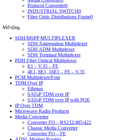
Protocol Converter
0
INDUSTRIAL SWITCH
0
Fiber Optic Distributions Frame
0
Mở rộng
SDH/MSPP MULTIPLEXER
SDH Aggregation Multiplexer
SDH ADM Multiplexer
SDH Terminal Multiplexer
PDH Fiber Optical Multiplexer
E1 – V.35 – FE
4E1, 8E1, 16E1 – FE – V.35
PCM Multiplexer/Fom
TDM Over IP
Ethmux
SAToP TDM over IP
SAToP TDM over IP with POE
IP Over TDM
Microwave Radio Products
Media Converter
Converter FO – RS232/485/422
Chassic Media Converter
Converter FO – FE
ADSL Modem Routers