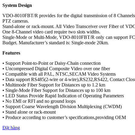
System Design
VDO-8010FBT/R provides for the digital transmission of 8 Channels C
PTZ cameras.
Stand-alone or rack-mount. All Video Transceiver over Fiber of VD
One 8-Channel video card require two slots widths.
Single-Mode or Multi-Mode, VDO-8010FBT/R only can support FC or 
Budget. Manufacturer’s standard is: Single-mode 20km.
Features
• Support Point-to-Point or Daisy-Chain connection
• Uncompressed Digital Composite Video over one fiber
• Compatible with all PAL, NTSC,SECAM Video Systems
• Data support RS485(2-wire or 4-wire),RS232,RS422, Contact Clos
• Multimode Fiber Support for Distances up to 1.2 km
• Single-Mode Fiber Support for Distances up to 100 km
• LED Status Provide Rapid Indication of Operating Parameters
• No EMI or RFI and no ground loops
• Support Coarse Wavelength Division Multiplexing (CWDM)
• Stand alone or rack-mount
• Produce according to customer’s specifications,providing OEM
Đặt hàng