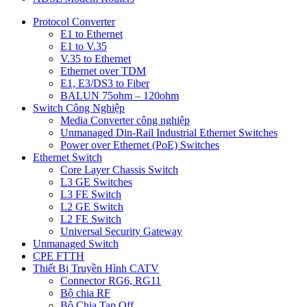
Protocol Converter
E1 to Ethernet
E1 to V.35
V.35 to Ethernet
Ethernet over TDM
E1, E3/DS3 to Fiber
BALUN 75ohm – 120ohm
Switch Công Nghiệp
Media Converter công nghiệp
Unmanaged Din-Rail Industrial Ethernet Switches
Power over Ethernet (PoE) Switches
Ethernet Switch
Core Layer Chassis Switch
L3 GE Switches
L3 FE Switch
L2 GE Switch
L2 FE Switch
Universal Security Gateway
Unmanaged Switch
CPE FTTH
Thiết Bị Truyền Hình CATV
Connector RG6, RG11
Bộ chia RF
Bộ Chia Tap Off