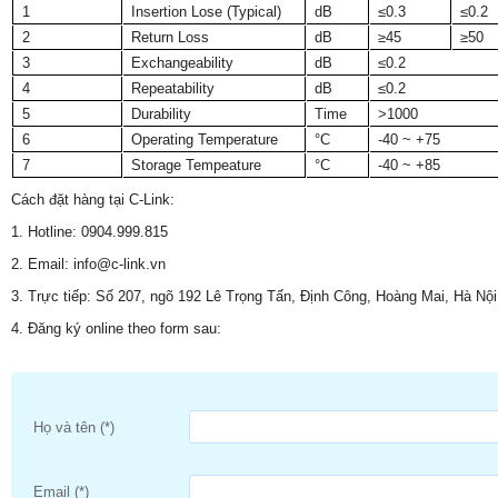
1
Insertion Lose (Typical)
dB
≤0.3
≤0.2
2
Return Loss
dB
≥45
≥50
3
Exchangeability
dB
≤0.2
4
Repeatability
dB
≤0.2
5
Durability
Time
>1000
6
Operating Temperature
°C
-40 ~ +75
7
Storage Tempeature
°C
-40 ~ +85
Cách đặt hàng tại C-Link:
1. Hotline: 0904.999.815
2. Email: info@c-link.vn
3. Trực tiếp: Số 207, ngõ 192 Lê Trọng Tấn, Định Công, Hoàng Mai, Hà Nội
4. Đăng ký online theo form sau:
Họ và tên (*)
Email (*)