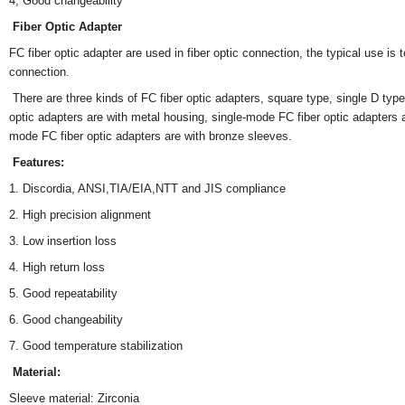
4, Good changeability
Fiber Optic Adapter
FC fiber optic adapter
are used in fiber optic connection, the typical use is t
connection.
There are three kinds of FC fiber optic adapters, square type, single D type
optic adapters are with metal housing, single-mode FC fiber optic adapters a
mode FC fiber optic adapters are with bronze sleeves.
Features:
1. Discordia, ANSI,TIA/EIA,NTT and JIS compliance
2. High precision alignment
3. Low insertion loss
4. High return loss
5. Good repeatability
6. Good changeability
7. Good temperature stabilization
Material:
Sleeve material: Zirconia