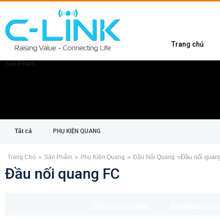
Trang chủ
Sản Phẩm
Tất cả
PHỤ KIỆN QUANG
»
»
»
»
Đầu nối quan
Trang Chủ
Sản Phẩm
Phụ Kiện Quang
Đầu Nối Quang
Đầu nối quang FC
Thông số kỹ thuật
Download tài l