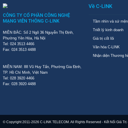
Về C-LINK
CÔNG TY CỔ PHẦN CÔNG NGHỆ
MẠNG VIỄN THÔNG C-LINK
Tầm nhìn và sứ mện
Triết lý kinh doanh
MIỀN BẮC: Số 2 Ngõ 36 Nguyễn Thị Định,
Phường Yên Hòa, Hà Nội
Giá trị cốt lõi
Tel: 024 3513 4466
Văn hóa C-LINK
Fax: 024 3513 4488
Nhận diện Thương h
MIỀN NAM: 88 Vũ Huy Tấn, Phường Gia Định,
TP. Hồ Chí Minh, Việt Nam
Tel: 028 3920 4466
Fax: 028 3920 4488
© Copyright 2011-2026 C-LINK TELECOM. All Rights Reserved - Kết Nối Giá Trị 