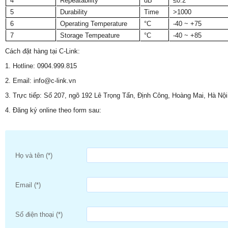
4
Repeatability
dB
≤0.2
5
Durability
Time
>1000
6
Operating Temperature
°C
-40 ~ +75
7
Storage Tempeature
°C
-40 ~ +85
Cách đặt hàng tại C-Link:
1. Hotline: 0904.999.815
2. Email: info@c-link.vn
3. Trực tiếp: Số 207, ngõ 192 Lê Trọng Tấn, Định Công, Hoàng Mai, Hà Nội
4. Đăng ký online theo form sau:
Họ và tên (*)
Email (*)
Số điện thoại (*)