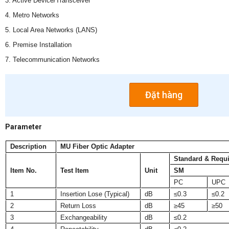
3. Active Device/Transceiver
4. Metro Networks
5. Local Area Networks (LANS)
6. Premise Installation
7. Telecommunication Networks
Đặt hàng
Parameter
Description
MU Fiber Optic Adapter
Standard & Requ
Item No.
Test Item
Unit
SM
PC
UPC
1
Insertion Lose (Typical)
dB
≤0.3
≤0.2
2
Return Loss
dB
≥45
≥50
3
Exchangeability
dB
≤0.2