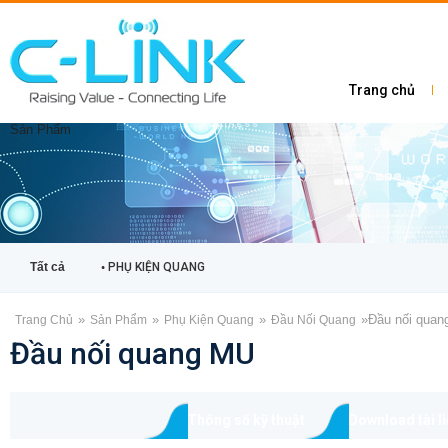
Trang chủ
Sản Phẩm
Tất cả
PHỤ KIỆN QUANG
»
»
»
»
Đầu nối qua
Trang Chủ
Sản Phẩm
Phụ Kiện Quang
Đầu Nối Quang
Đầu nối quang MU
Thông số kỹ thuật
Download tài l