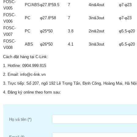
FOSC-
PC/ABS
φ27.8*59.5
7
4in&4out
φ7-φ23
V005
FOSC-
PC
φ27.8*58
7
3in&3out
φ7-φ23
V006
FOSC-
PC
φ25*50
3.8
2in&2out
φ5.5-φ20
V007
FOSC-
ABS
φ26*50
4.1
3in&3out
φ5.5-φ20
V008
Cách đặt hàng tại C-Link:
1. Hotline: 0904.999.815
2. Email: info@c-link.vn
3. Trực tiếp: Số 207, ngõ 192 Lê Trọng Tấn, Định Công, Hoàng Mai, Hà Nội
4. Đăng ký online theo form sau:
Họ và tên (*)