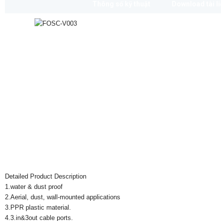
Thông số kỹ thuật
Download tài l
Detailed Product Description
1.water & dust proof
2.Aerial, dust, wall-mounted applications
3.PPR plastic material.
4.3.in&3out cable ports.