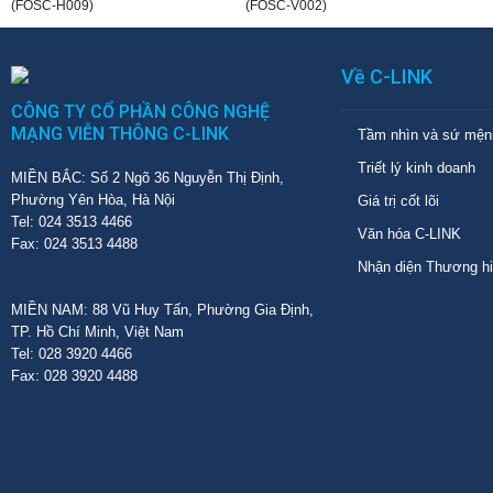
(FOSC-H009)
(FOSC-V002)
Về C-LINK
CÔNG TY CỔ PHẦN CÔNG NGHỆ
MẠNG VIỄN THÔNG C-LINK
Tầm nhìn và sứ mện
Triết lý kinh doanh
MIỀN BẮC: Số 2 Ngõ 36 Nguyễn Thị Định,
Phường Yên Hòa, Hà Nội
Giá trị cốt lõi
Tel: 024 3513 4466
Văn hóa C-LINK
Fax: 024 3513 4488
Nhận diện Thương h
MIỀN NAM: 88 Vũ Huy Tấn, Phường Gia Định,
TP. Hồ Chí Minh, Việt Nam
Tel: 028 3920 4466
Fax: 028 3920 4488