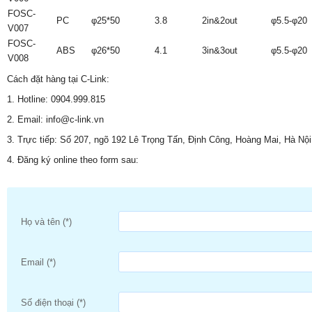
FOSC-
PC
φ25*50
3.8
2in&2out
φ5.5-φ20
V007
FOSC-
ABS
φ26*50
4.1
3in&3out
φ5.5-φ20
V008
Cách đặt hàng tại C-Link:
1. Hotline: 0904.999.815
2. Email: info@c-link.vn
3. Trực tiếp: Số 207, ngõ 192 Lê Trọng Tấn, Định Công, Hoàng Mai, Hà Nội
4. Đăng ký online theo form sau:
Họ và tên (*)
Email (*)
Số điện thoại (*)