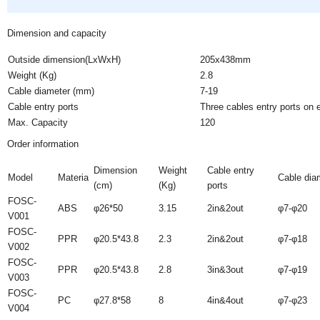
Dimension and capacity
Outside dimension(LxWxH)
205x438mm
Weight (Kg)
2.8
Cable diameter (mm)
7-19
Cable entry ports
Three cables entry ports on 
Max. Capacity
120
Order information
Dimension
Weight
Cable entry
Model
Materia
Cable dia
(cm)
(Kg)
ports
FOSC-
ABS
φ26*50
3.15
2in&2out
φ7-φ20
V001
FOSC-
PPR
φ20.5*43.8
2.3
2in&2out
φ7-φ18
V002
FOSC-
PPR
φ20.5*43.8
2.8
3in&3out
φ7-φ19
V003
FOSC-
PC
φ27.8*58
8
4in&4out
φ7-φ23
V004