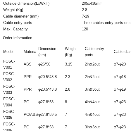
Outside dimension(LxWxH)
205x438mm
Weight (Kg)
2.8
Cable diameter (mm)
7-19
Cable entry ports
Three cables entry ports on 
Max. Capacity
120
Order information
Dimension
Weight
Cable entry
Model
Materia
Cable dia
(cm)
(Kg)
ports
FOSC-
ABS
φ26*50
3.15
2in&2out
φ7-φ20
V001
FOSC-
PPR
φ20.5*43.8
2.3
2in&2out
φ7-φ18
V002
FOSC-
PPR
φ20.5*43.8
2.8
3in&3out
φ7-φ19
V003
FOSC-
PC
φ27.8*58
8
4in&4out
φ7-φ23
V004
FOSC-
PC/ABS
φ27.8*59.5
7
4in&4out
φ7-φ23
V005
FOSC-
PC
φ27.8*58
7
3in&3out
φ7-φ23
V006