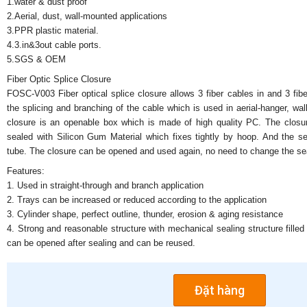
1.water & dust proof
2.Aerial, dust, wall-mounted applications
3.PPR plastic material.
4.3.in&3out cable ports.
5.SGS & OEM
Fiber Optic Splice Closure
FOSC-V003 Fiber optical splice closure allows 3 fiber cables in and 3 fi
the splicing and branching of the cable which is used in aerial-hanger, wal
closure is an openable box which is made of high quality PC. The closur
sealed with Silicon Gum Material which fixes tightly by hoop. And the se
tube. The closure can be opened and used again, no need to change the seali
Features:
1. Used in straight-through and branch application
2. Trays can be increased or reduced according to the application
3. Cylinder shape, perfect outline, thunder, erosion & aging resistance
4. Strong and reasonable structure with mechanical sealing structure filled 
can be opened after sealing and can be reused.
Đặt hàng